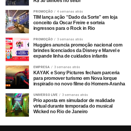
R$ 30 bilhões no setor
PROMOÇÃO
4 semanas atrás
TIM lança ação “Dado da Sorte” em loja
conceito da Oscar Freire e sorteia
ingressos para o Rock in Rio
PROMOÇÃO
3 semanas atrás
Huggies anuncia promoção nacional com
brindes licenciados da Disney e Marvel e
expande linha de cuidados infantis
EMPRESA
3 semanas atrás
KAYAK e Sony Pictures fecham parceria
para promover turismo em Nova Iorque
inspirado no novo filme do Homem-Aranha
UNIVERSO LIVE
3 semanas atrás
Prio aposta em simulador de realidade
virtual durante temporada do musical
Wicked no Rio de Janeiro