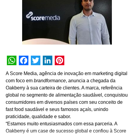
inconsistências e garantindo análises mais confiáveis”,
detalha o CEO. Com isso, espera-se otimizar campanhas,
aumentar tráfego no e-commerce e na loja, estimular uso
do aplicativo e oferecer relatórios sólidos para diretoria e
conselho.
WhatsApp
Facebook
Twitter
LinkedIn
Pinterest
A Score Media, agência de inovação em marketing digital
com foco em
brandformance
, anuncia a chegada da
Oakberry à sua carteira de clientes. A marca, referência
global no segmento de alimentação saudável, conquistou
consumidores em diversos países com seu conceito de
fast food saudável e seus famosos açaís, unindo
praticidade, qualidade e sabor.
“Estamos muito entusiasmados com essa parceria. A
Oakberry é um case de sucesso global e confiou à Score