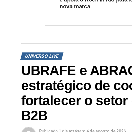
nova marca
UNIVERSO LIVE
UBRAFE e ABRAC
estratégico de c
fortalecer o setor
B2B
Publicado
1 dia atrás
em
4 de agosto de 2026