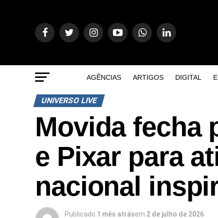
AGÊNCIAS
ARTIGOS
DIGITAL
E
UNIVERSO LIVE
Movida fecha 
e Pixar para a
nacional inspi
Publicado
1 mês atrás
em
2 de julho de 2026