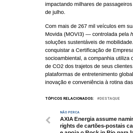
impactando milhares de passageiros e
de julho.
Com mais de 267 mil veículos em sua 
Movida (MOVI3) — controlada pela
h
soluções sustentáveis de mobilidade.
conquistar a Certificação de Empre
socioambiental, a companhia utiliza
de CO2 dos trajetos de seus clientes
plataformas de entretenimento glob
inovação e conveniência à rotina das 
TÓPICOS RELACIONADOS:
DESTAQUE
NÃO PERCA
AXIA Energia assume nami
rights de cartões-postais c
e apoia o Rock in Rio para 