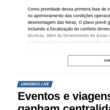
Como prioridade dessa primeira fase de in
no aprimoramento das condições operaci
desmontagem das feiras. O plano prevê ga
incluindo a fiscalização do conforto térm
técnicas, além do fornecimento de áreas 
e descanso das equipes terceirizadas e 
A assinatura do termo foi conduzida por
Guedes (presidente da ABRACE), Paulo Oct
CO
da UBRAFE) e Paulo Passos (diretor exec
sempre cresceu pela capacidade de reuni
damos um passo além, colocando as entid
UNIVERSO LIVE
construir soluções coletivas. Este acord
Eventos e viagens
demonstra que o desenvolvimento do mer
das pessoas que fazem os eventos aconte
ganham centralid
UBRAFE.