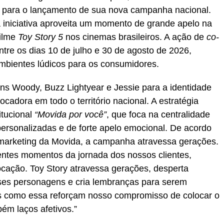
r para o lançamento de sua nova campanha nacional.
a iniciativa aproveita um momento de grande apelo na
filme
Toy Story 5
nos cinemas brasileiros. A ação de
co-
tre os dias 10 de julho e 30 de agosto de 2026,
mbientes lúdicos para os consumidores.
ens Woody, Buzz Lightyear e Jessie para a identidade
ocadora em todo o território nacional. A estratégia
itucional
“Movida por você”
, que foca na centralidade
personalizadas e de forte apelo emocional. De acordo
 marketing da Movida, a campanha atravessa gerações.
entes momentos da jornada dos nossos clientes,
cação. Toy Story atravessa gerações, desperta
s personagens e cria lembranças para serem
vas como essa reforçam nosso compromisso de colocar o
bém laços afetivos.”