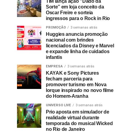
TIM lança ação “Dado da
Sorte” em loja conceito da
Oscar Freire e sorteia
ingressos para o Rock in Rio
PROMOÇÃO
3 semanas atrás
Huggies anuncia promoção
nacional com brindes
licenciados da Disney e Marvel
e expande linha de cuidados
infantis
EMPRESA
3 semanas atrás
KAYAK e Sony Pictures
fecham parceria para
promover turismo em Nova
Iorque inspirado no novo filme
do Homem-Aranha
UNIVERSO LIVE
3 semanas atrás
Prio aposta em simulador de
realidade virtual durante
temporada do musical Wicked
no Rio de Janeiro