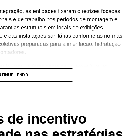
tegração, as entidades fixaram diretrizes focadas
onais e de trabalho nos períodos de montagem e
rantias estruturais em locais de exibições,
ico e das instalações sanitárias conforme as normas
coletivas preparadas para alimentação, hidratação
montadores.
 Paulo Ventura (presidente da UBRAFE), Guto
avio Pereira de Almeida (P.O, diretor executivo
NTINUE LENDO
utivo da ABRACE). “O setor de feiras e eventos
r pessoas, empresas, negócios e ideias. Agora
ades que representam essa indústria para
o simboliza uma nova fase de cooperação e
 de incentivo
cado passa, necessariamente, pela valorização
cerem”, afirma Paulo Ventura, presidente da
ade nas estratégias