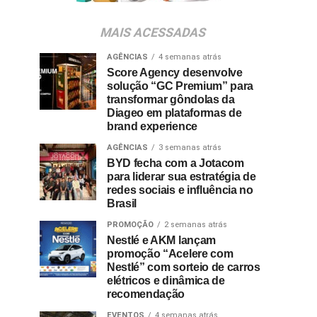
MAIS ACESSADAS
AGÊNCIAS
4 semanas atrás
Score Agency desenvolve
solução “GC Premium” para
transformar gôndolas da
Diageo em plataformas de
brand experience
AGÊNCIAS
3 semanas atrás
BYD fecha com a Jotacom
para liderar sua estratégia de
redes sociais e influência no
Brasil
PROMOÇÃO
2 semanas atrás
Nestlé e AKM lançam
promoção “Acelere com
Nestlé” com sorteio de carros
elétricos e dinâmica de
recomendação
EVENTOS
4 semanas atrás