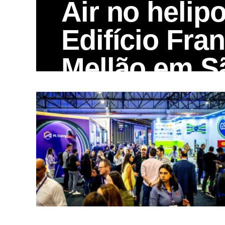
Air no helip
Edifício Fra
Mellão em S
A primeira edição de 2026 do Spin Open 
nos dias 22 e 23 de agosto...