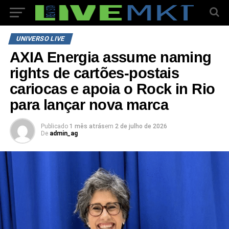
UNIVERSO LIVE
AXIA Energia assume naming
rights de cartões-postais
cariocas e apoia o Rock in Rio
para lançar nova marca
Publicado
1 mês atrás
em
2 de julho de 2026
De
admin_ag