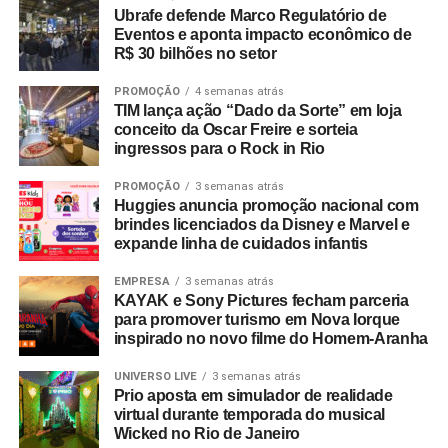
programas similares.
Ubrafe defende Marco Regulatório de
Eventos e aponta impacto econômico de
R$ 30 bilhões no setor
A Copa do Mundo do México, Estados Unidos e Canadá
figurou como um dos grandes catalisadores do setor.
PROMOÇÃO
4 semanas atrás
Segundo números da FIFA, foram comercializados mais
TIM lança ação “Dado da Sorte” em loja
de 607 mil pacotes de hospitalidade durante o torneio
conceito da Oscar Freire e sorteia
ingressos para o Rock in Rio
mundial. Do total de compradores corporativos do
programa oficial, 40% integravam o segmento B2B,
PROMOÇÃO
3 semanas atrás
figurando o Brasil entre os dez principais mercados
Huggies anuncia promoção nacional com
globais consumidores da modalidade.
brindes licenciados da Disney e Marvel e
expande linha de cuidados infantis
A relevância das experiências esportivas de grande porte
EMPRESA
3 semanas atrás
exige planejamento de longo prazo, com marcas já
KAYAK e Sony Pictures fecham parceria
estruturando ações voltadas para a Copa do Mundo de
para promover turismo em Nova Iorque
2030, que terá partidas distribuídas entre Espanha,
inspirado no novo filme do Homem-Aranha
Portugal, Marrocos, Uruguai, Argentina e Paraguai.
UNIVERSO LIVE
3 semanas atrás
Prio aposta em simulador de realidade
Entre as sedes, o governo do Marrocos antecipou
virtual durante temporada do musical
investimentos por meio do programa
Airports 2030
,
Wicked no Rio de Janeiro