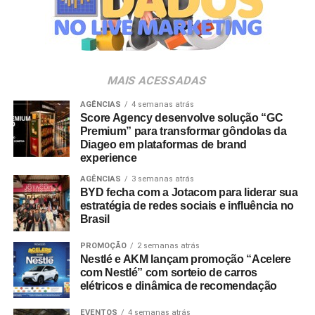
negócios. As possibilidades de ativação e experiência de
marca em eventos são infinitas”, analisa Luciana Dantas,
vice-presidente da ALAGEV.
A preferência por experiências presenciais também é
MAIS ACESSADAS
chancelada por pesquisas do setor. Dados do
Incentive
Travel Index
apontam que 80% dos colaboradores
AGÊNCIAS
4 semanas atrás
Score Agency desenvolve solução “GC
consideram viagens de incentivo a forma mais relevante
Premium” para transformar gôndolas da
de reconhecimento profissional — contra 20% que optam
Diageo em plataformas de brand
por bonificações financeiras ou bens materiais. A
experience
pesquisa revela ainda que essas ativações aumentam a
AGÊNCIAS
3 semanas atrás
retenção de lembrança de marca em até 35%, além de
BYD fecha com a Jotacom para liderar sua
estratégia de redes sociais e influência no
96% dos entrevistados relatarem incremento na
Brasil
motivação.
PROMOÇÃO
2 semanas atrás
No âmbito comercial, organizações com programas
Nestlé e AKM lançam promoção “Acelere
estruturados de viagens de incentivo registram até três
com Nestlé” com sorteio de carros
elétricos e dinâmica de recomendação
vezes mais chances de ultrapassar suas metas de
vendas em comparação com concorrentes sem
EVENTOS
4 semanas atrás