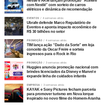
Nestlé e AKM lançam promoção “Acelere
com Nestlé” com sorteio de carros
elétricos e dinâmica de recomendação
EVENTOS
4 semanas atrás
Ubrafe defende Marco Regulatório de
Eventos e aponta impacto econômico de
R$ 30 bilhões no setor
PROMOÇÃO
4 semanas atrás
TIM lança ação “Dado da Sorte” em loja
conceito da Oscar Freire e sorteia
ingressos para o Rock in Rio
PROMOÇÃO
3 semanas atrás
Huggies anuncia promoção nacional com
brindes licenciados da Disney e Marvel e
expande linha de cuidados infantis
EMPRESA
3 semanas atrás
KAYAK e Sony Pictures fecham parceria
para promover turismo em Nova Iorque
inspirado no novo filme do Homem-Aranha