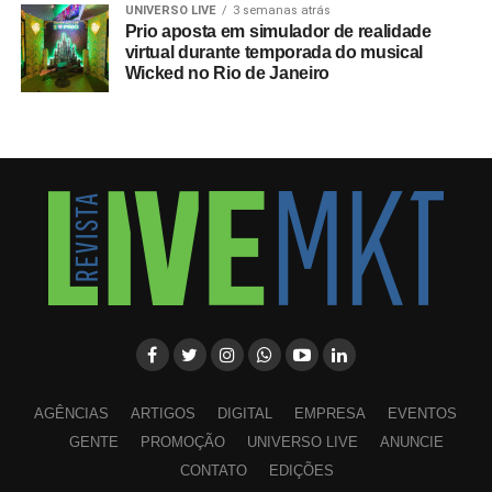
UNIVERSO LIVE
3 semanas atrás
Prio aposta em simulador de realidade
virtual durante temporada do musical
Wicked no Rio de Janeiro
AGÊNCIAS
ARTIGOS
DIGITAL
EMPRESA
EVENTOS
GENTE
PROMOÇÃO
UNIVERSO LIVE
ANUNCIE
CONTATO
EDIÇÕES