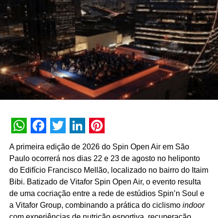
tecnologia cashless, que são entregues por delivery nos
carros a partir da informação da vaga.
TÓPICOS RELACIONADOS:
A SEGUIR
Festival de Inverno Rio se reinventa e promove
edição com transmissão online no Morro da Urca
NÃO PERCA
GoLive Experience ajuda a construir a maior live
de investimentos do mundo
WhatsApp
Facebook
Twitter
LinkedIn
Pinterest
A primeira edição de 2026 do Spin Open Air em São
Paulo ocorrerá nos dias 22 e 23 de agosto no heliponto
do Edifício Francisco Mellão, localizado no bairro do Itaim
Bibi. Batizado de Vitafor Spin Open Air, o evento resulta
de uma cocriação entre a rede de estúdios Spin’n Soul e
a Vitafor Group, combinando a prática do ciclismo
indoor
com experiências de nutrição esportiva, recuperação