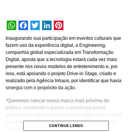
WhatsApp
Facebook
Twitter
LinkedIn
Pinterest
Inaugurando sua participação em eventos culturais que
fazem uso da experiência digital, a Engineering,
companhia global especializada em Transformação
Digital, aposta que a tecnologia estará cada vez mais
presente nos novos modelos de entretenimento e, por
isso, está apoiando o projeto Drive-in Stage, criado e
realizado pela Agência Inhaus, por identificar que havia
sinergia com o propósito da ação.
“Queremos colocar nossa marca mais próxima do
público, mostrando o quanto a tecnologia estará
envolvida no cotidiano das pessoas. Além disso, essa é
uma forma de facilitar o acesso do público em geral a
CONTINUE LENDO
novos modelos de eventos culturais, promovendo