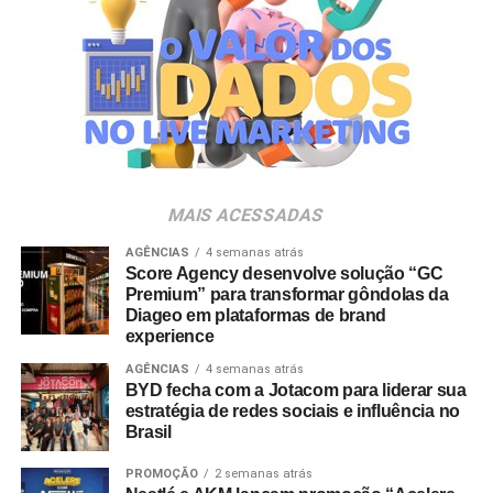
destaque na indústria e no varejo nacional. Entre as
empresas com presença executiva confirmada estão
Carrefour, Assaí Atacadista, Magalu, Panvel, Pague
Menos, Rappi e Dalben. “As marcas próprias vivem um
momento de expansão no Brasil e vêm conquistando um
papel cada vez mais estratégico tanto para varejistas
quanto para a indústria. O PL Connection foi criado
justamente para conectar esse ecossistema, promover
MAIS ACESSADAS
conhecimento, estimular novos negócios e contribuir para
o fortalecimento desse mercado, que ainda tem um
AGÊNCIAS
4 semanas atrás
Score Agency desenvolve solução “GC
enorme potencial de crescimento no país”, destaca
Premium” para transformar gôndolas da
Johnny Reitzfeld, fundador e
CEO
da Amicci.
Diageo em plataformas de brand
experience
O credenciamento é destinado a profissionais de toda a
AGÊNCIAS
4 semanas atrás
cadeia produtiva — incluindo varejistas, fabricantes,
BYD fecha com a Jotacom para liderar sua
distribuidores, fornecedores e consultores —
estratégia de redes sociais e influência no
Brasil
interessados no mapeamento de tendências e na
geração de novas parcerias comerciais.
PROMOÇÃO
2 semanas atrás