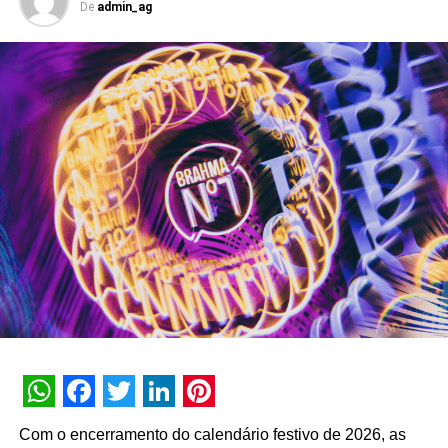
De
admin_ag
de inteligência artificial do banco que atinge o marco de
dez anos de operação em setembro de 2026. Com
capacidade transacional e conversacional, a plataforma
soma mais de 3 bilhões de interações históricas. No
primeiro semestre de 2026, a assistente registrou 74
milhões de interações, alcançando uma taxa de retenção
interna de 90% e índice de resolutividade de 87% nos
atendimentos.
Além da b.ia, o Meu Bradesco engloba ferramentas como
o E-agro — plataforma digital direcionada a produtores
rurais — e sistemas de recomendação de investimentos
suportados por
GenAI
(Inteligência Artificial Generativa),
que fornecem assessoria financeira automatizada e
customizada.
A estratégia de divulgação da campanha engloba
WhatsApp
Facebook
Twitter
LinkedIn
Pinterest
veiculação em canais de TV fechada, mídias digitais,
Com o encerramento do calendário festivo de 2026, as
peças de
Out of Home
(OOH) e ações com