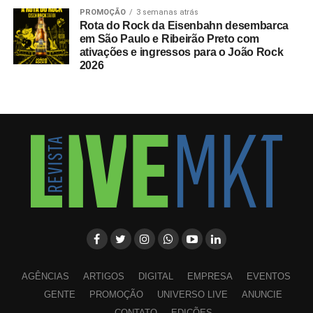
PROMOÇÃO
3 semanas atrás
Rota do Rock da Eisenbahn desembarca
em São Paulo e Ribeirão Preto com
ativações e ingressos para o João Rock
2026
AGÊNCIAS
ARTIGOS
DIGITAL
EMPRESA
EVENTOS
GENTE
PROMOÇÃO
UNIVERSO LIVE
ANUNCIE
CONTATO
EDIÇÕES