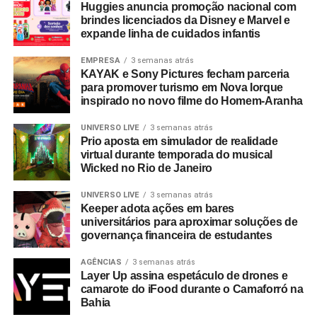
Huggies anuncia promoção nacional com
brindes licenciados da Disney e Marvel e
expande linha de cuidados infantis
EMPRESA
3 semanas atrás
KAYAK e Sony Pictures fecham parceria
para promover turismo em Nova Iorque
inspirado no novo filme do Homem-Aranha
UNIVERSO LIVE
3 semanas atrás
Prio aposta em simulador de realidade
virtual durante temporada do musical
Wicked no Rio de Janeiro
UNIVERSO LIVE
3 semanas atrás
Keeper adota ações em bares
universitários para aproximar soluções de
governança financeira de estudantes
AGÊNCIAS
3 semanas atrás
Layer Up assina espetáculo de drones e
camarote do iFood durante o Camaforró na
Bahia