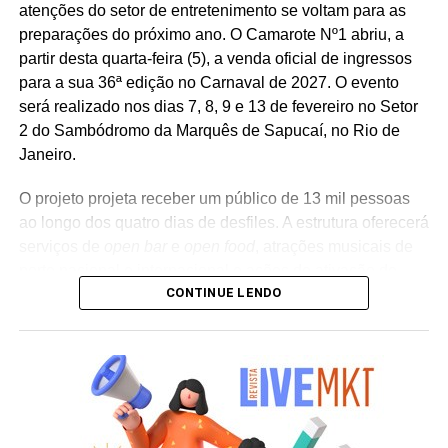
atenções do setor de entretenimento se voltam para as
influenciadores digitais, reforçando o posicionamento do
preparações do próximo ano. O Camarote Nº1 abriu, a
banco na transformação digital do setor financeiro.
partir desta quarta-feira (5), a venda oficial de ingressos
para a sua 36ª edição no Carnaval de 2027. O evento
será realizado nos dias 7, 8, 9 e 13 de fevereiro no Setor
2 do Sambódromo da Marquês de Sapucaí, no Rio de
Janeiro.
O projeto projeta receber um público de 13 mil pessoas
ao longo dos quatro dias de desfiles. A estrutura oferecerá
serviços de
open bar
e
open food
, atrações musicais de
porte nacional e internacional e ações de ativação de
CONTINUE LENDO
marcas parceiras. “O Camarote Nº1 é um projeto que faz
parte da história do Carnaval carioca. Temos investido
anualmente em mudanças para melhorar, ainda mais,
uma experiência personalizada que nasce do
lifestyle
da
cidade maravilhosa”, destaca Marcio Esher, sócio, diretor
de negócios e marketing da Holding Clube e gestor do
Clube Nº1.