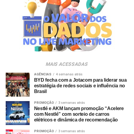
A produção do evento é assinada pela agência Banco_
em parceria com a Storymakers e a Cross Networking,
empresas pertencentes ao ecossistema da Holding
Clube. O projeto criativo mantém a assinatura “Brasil na
Veia”, conceito focado na valorização da cultura nacional,
da música e da hospitalidade carioca.
Os convites individuais já estão disponíveis para compra
MAIS ACESSADAS
no canal oficial da Ticketmaster, com lote inicial a partir
de R$ 3.950,00. As demais atualizações e atrações do
AGÊNCIAS
4 semanas atrás
BYD fecha com a Jotacom para liderar sua
evento serão divulgadas nos canais oficiais do camarote
estratégia de redes sociais e influência no
nos próximos meses.
Brasil
PROMOÇÃO
3 semanas atrás
Nestlé e AKM lançam promoção “Acelere
com Nestlé” com sorteio de carros
elétricos e dinâmica de recomendação
PROMOÇÃO
3 semanas atrás