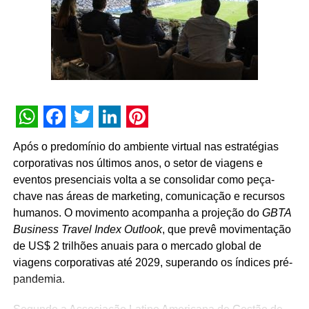
desenvolvimento do mercado passa, necessariamente,
pela valorização das pessoas que fazem os eventos
acontecerem”, afirma Paulo Ventura, presidente da
UBRAFE.
A iniciativa estabelece uma agenda permanente de
governança e diálogo, que inclui a criação de campanhas
educativas, o compartilhamento de metodologias de
WhatsApp
Facebook
Twitter
LinkedIn
Pinterest
gestão, a definição de diretrizes operacionais unificadas
Após o predomínio do ambiente virtual nas estratégias
para os pavilhões e a atuação conjunta junto a órgãos
corporativas nos últimos anos, o setor de viagens e
públicos e autoridades reguladoras.
eventos presenciais volta a se consolidar como peça-
chave nas áreas de marketing, comunicação e recursos
Para Guto Guedes, presidente da ABRACE, “a assinatura
humanos. O movimento acompanha a projeção do
GBTA
deste acordo representa um avanço importante para as
Business Travel Index Outlook
, que prevê movimentação
empresas de cenografia e montagem de estandes e,
de US$ 2 trilhões anuais para o mercado global de
principalmente, para os profissionais que atuam na
viagens corporativas até 2029, superando os índices pré-
montagem e na desmontagem dos eventos. Acreditamos
pandemia.
que o fortalecimento do setor passa pela valorização das
pessoas que transformam projetos em realidade e fazem