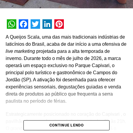
WhatsApp
Facebook
Twitter
LinkedIn
Pinterest
A Queijos Scala, uma das mais tradicionais indústrias de
laticínios do Brasil, acaba de dar início a uma ofensiva de
live marketing
projetada para a alta temporada de
inverno. Durante todo o mês de julho de 2026, a marca
operará um espaço exclusivo no Parque Capivari, o
principal polo turístico e gastronômico de Campos do
Jordão (SP). A ativação foi desenhada para oferecer
experiências sensoriais, degustações guiadas e venda
direta de produtos ao público que frequenta a serra
paulista no período de férias.
Estrategicamente posicionado no coração do Capivari , o
pavilhão da marca funcionará diariamente das 9h às 21h.
CONTINUE LENDO
O grande protagonista do cardápio de inverno será o