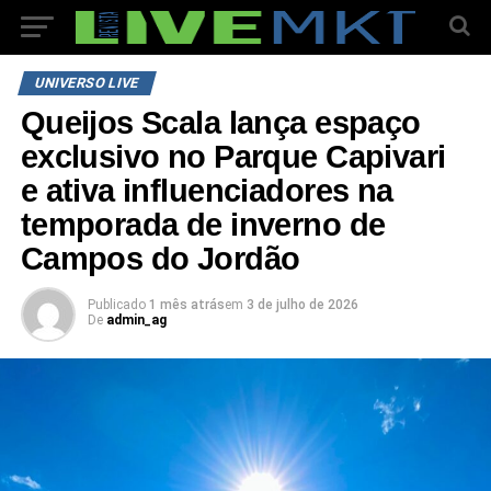
UNIVERSO LIVE
Queijos Scala lança espaço
exclusivo no Parque Capivari
e ativa influenciadores na
temporada de inverno de
Campos do Jordão
Publicado
1 mês atrás
em
3 de julho de 2026
De
admin_ag