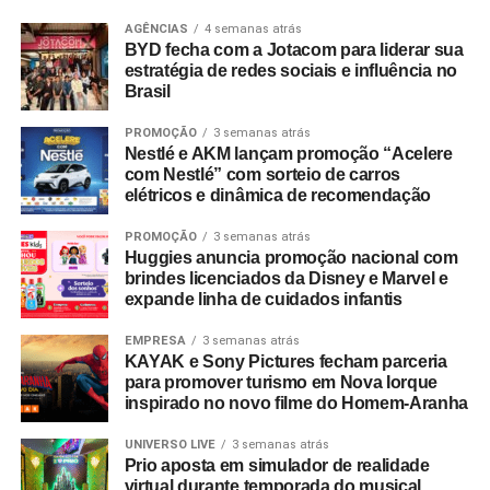
chancelada por pesquisas do setor. Dados do
Incentive
Travel Index
apontam que 80% dos colaboradores
AGÊNCIAS
4 semanas atrás
BYD fecha com a Jotacom para liderar sua
consideram viagens de incentivo a forma mais relevante
estratégia de redes sociais e influência no
de reconhecimento profissional — contra 20% que optam
Brasil
por bonificações financeiras ou bens materiais. A
PROMOÇÃO
3 semanas atrás
pesquisa revela ainda que essas ativações aumentam a
Nestlé e AKM lançam promoção “Acelere
retenção de lembrança de marca em até 35%, além de
com Nestlé” com sorteio de carros
96% dos entrevistados relatarem incremento na
elétricos e dinâmica de recomendação
motivação.
PROMOÇÃO
3 semanas atrás
Huggies anuncia promoção nacional com
No âmbito comercial, organizações com programas
brindes licenciados da Disney e Marvel e
estruturados de viagens de incentivo registram até três
expande linha de cuidados infantis
vezes mais chances de ultrapassar suas metas de
vendas em comparação com concorrentes sem
EMPRESA
3 semanas atrás
KAYAK e Sony Pictures fecham parceria
programas similares.
para promover turismo em Nova Iorque
inspirado no novo filme do Homem-Aranha
A Copa do Mundo do México, Estados Unidos e Canadá
figurou como um dos grandes catalisadores do setor.
UNIVERSO LIVE
3 semanas atrás
Prio aposta em simulador de realidade
Segundo números da FIFA, foram comercializados mais
virtual durante temporada do musical