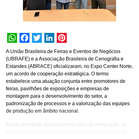
pulverizada pelo comércio local. A marca fechou
parcerias com pontos de venda estratégicos e
restaurantes icônicos da cidade, incluindo o tradicional
Pastelão do Maluf
, ampliando os pontos de contato e a
visibilidade de seus ingredientes junto aos turistas.
WhatsApp
Facebook
Twitter
LinkedIn
Pinterest
Maria Cerchi, diretora administrativa da Queijos Scala,
A União Brasileira de Feiras e Eventos de Negócios
ressalta que a escolha de Campos do Jordão cumpre um
(UBRAFE) e a Associação Brasileira de Cenografia e
papel fundamental no posicionamento de marca e na
Estandes (ABRACE) oficializaram, no Expo Center Norte,
construção de valor reputacional a longo prazo. “A
um acordo de cooperação estratégica. O termo
temporada de inverno em Campos do Jordão representa
estabelece uma atuação conjunta entre promotores de
uma oportunidade para criarmos conexões mais próximas
feiras, pavilhões de exposições e empresas de
com os consumidores, proporcionando experiências que
montagem para o desenvolvimento do setor, a
traduzem os valores da Scala: qualidade, tradição e
padronização de processos e a valorização das equipes
sabor. Queremos que as pessoas vivenciem a marca de
de produção em âmbito nacional.
forma memorável, em um dos cenários mais
emblemáticos do turismo gastronômico brasileiro.”
Como prioridade dessa primeira fase de integração, as
entidades fixaram diretrizes focadas no aprimoramento
Com a iniciativa, a Queijos Scala consolida sua transição