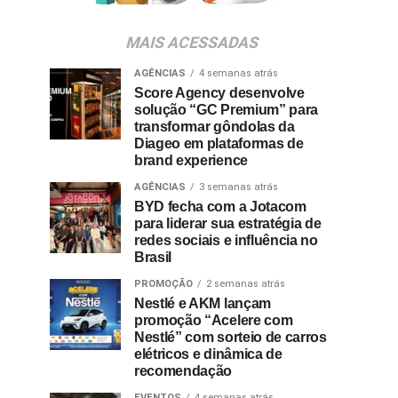
MAIS ACESSADAS
AGÊNCIAS
4 semanas atrás
Score Agency desenvolve
solução “GC Premium” para
transformar gôndolas da
Diageo em plataformas de
brand experience
AGÊNCIAS
3 semanas atrás
BYD fecha com a Jotacom
para liderar sua estratégia de
redes sociais e influência no
Brasil
PROMOÇÃO
2 semanas atrás
Nestlé e AKM lançam
promoção “Acelere com
Nestlé” com sorteio de carros
elétricos e dinâmica de
recomendação
EVENTOS
4 semanas atrás