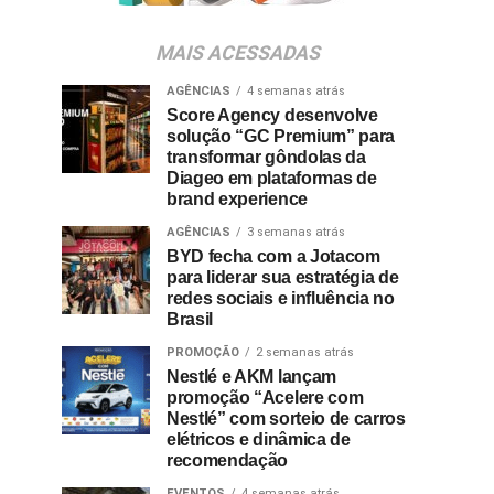
MAIS ACESSADAS
AGÊNCIAS
4 semanas atrás
Score Agency desenvolve
solução “GC Premium” para
transformar gôndolas da
Diageo em plataformas de
brand experience
AGÊNCIAS
3 semanas atrás
BYD fecha com a Jotacom
para liderar sua estratégia de
redes sociais e influência no
Brasil
PROMOÇÃO
2 semanas atrás
Nestlé e AKM lançam
promoção “Acelere com
Nestlé” com sorteio de carros
elétricos e dinâmica de
recomendação
EVENTOS
4 semanas atrás