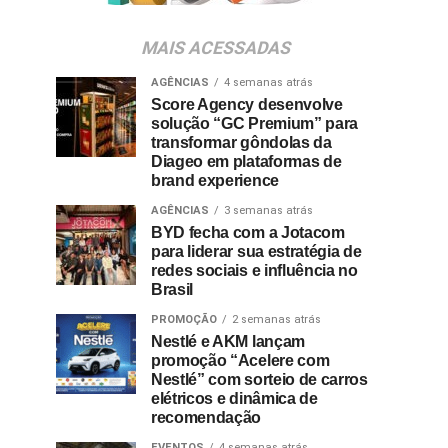
MAIS ACESSADAS
AGÊNCIAS
4 semanas atrás
Score Agency desenvolve
solução “GC Premium” para
transformar gôndolas da
Diageo em plataformas de
brand experience
AGÊNCIAS
3 semanas atrás
BYD fecha com a Jotacom
para liderar sua estratégia de
redes sociais e influência no
Brasil
PROMOÇÃO
2 semanas atrás
Nestlé e AKM lançam
promoção “Acelere com
Nestlé” com sorteio de carros
elétricos e dinâmica de
recomendação
EVENTOS
4 semanas atrás