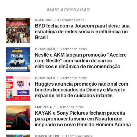
MAIS ACESSADAS
AGÊNCIAS
4 semanas atrás
BYD fecha com a Jotacom para liderar sua
estratégia de redes sociais e influência no
Brasil
PROMOÇÃO
3 semanas atrás
Nestlé e AKM lançam promoção “Acelere
com Nestlé” com sorteio de carros
elétricos e dinâmica de recomendação
PROMOÇÃO
3 semanas atrás
Huggies anuncia promoção nacional com
brindes licenciados da Disney e Marvel e
expande linha de cuidados infantis
EMPRESA
3 semanas atrás
KAYAK e Sony Pictures fecham parceria
para promover turismo em Nova Iorque
inspirado no novo filme do Homem-Aranha
UNIVERSO LIVE
3 semanas atrás