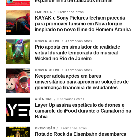
expande linha de cuidados infantis
compromisso em construir narrativas vivas que geram
valor para o ecossistema dos nossos clientes”.
EMPRESA
3 semanas atrás
KAYAK e Sony Pictures fecham parceria
para promover turismo em Nova Iorque
Com um portfólio que carrega o histórico de projetos para
inspirado no novo filme do Homem-Aranha
gigantes do mercado como Whirlpool, Heineken, Banco
BMG, Banco Inter, Grupo Boticário, Suvinil, GOL,
UNIVERSO LIVE
3 semanas atrás
Prio aposta em simulador de realidade
Havaianas e MetLife, para seguir o ritmo do seu
virtual durante temporada do musical
crescimento, a EAÍ?! inicia o novo ciclo com a conquista
Wicked no Rio de Janeiro
das contas da Camil (convenção anual e viagem de
incentivo) e da Seara (campanhas de engajamento
UNIVERSO LIVE
3 semanas atrás
Keeper adota ações em bares
interno). Além da ampliação do escopo de atuação com a
universitários para aproximar soluções de
Copa Energia (calendário nacional de eventos e trade
governança financeira de estudantes
marketing) e com a Mondelez International (ecossistema
de campanhas de incentivo e viagens).
AGÊNCIAS
3 semanas atrás
Layer Up assina espetáculo de drones e
camarote do iFood durante o Camaforró na
No último trimestre de 2026, a agência também assina a
Bahia
produção da segunda edição do Inter Summit, evento
proprietário do Banco Inter que já se integrou ao
PROMOÇÃO
3 semanas atrás
Rota do Rock da Eisenbahn desembarca
calendário oficial de Belo Horizonte.