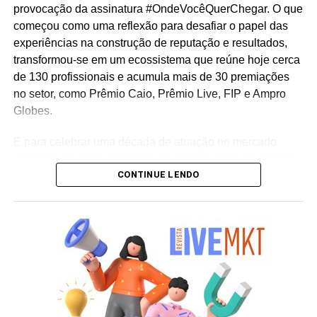
provocação da assinatura #OndeVocêQuerChegar. O que
começou como uma reflexão para desafiar o papel das
experiências na construção de reputação e resultados,
transformou-se em um ecossistema que reúne hoje cerca
de 130 profissionais e acumula mais de 30 premiações
no setor, como Prêmio Caio, Prêmio Live, FIP e Ampro
Globes.
E para celebrar uma década de atuação no mercado
marcada por uma constante inquietude sobre os padrões
CONTINUE LENDO
do live marketing e da comunicação corporativa, a
agência lança a campanha institucional “Infinitos
Primeiros”. Sob o mote “como se fosse o primeiro”, a
iniciativa reflete a premissa de que cada projeto, mesmo
após uma década de consolidação no mercado,
permanece sendo uma oportunidade única para
desenhar o futuro e criar conexões memoráveis entre
marcas e pessoas.