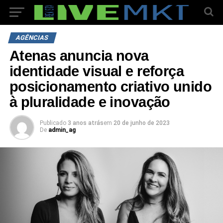
AGÊNCIAS
Atenas anuncia nova
identidade visual e reforça
posicionamento criativo unido
à pluralidade e inovação
Publicado
3 anos atrás
em
20 de junho de 2023
De
admin_ag