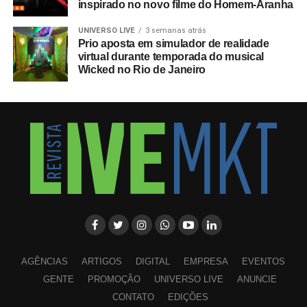
inspirado no novo filme do Homem-Aranha
UNIVERSO LIVE
3 semanas atrás
Prio aposta em simulador de realidade
virtual durante temporada do musical
Wicked no Rio de Janeiro
AGÊNCIAS
ARTIGOS
DIGITAL
EMPRESA
EVENTOS
GENTE
PROMOÇÃO
UNIVERSO LIVE
ANUNCIE
CONTATO
EDIÇÕES