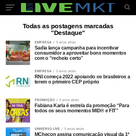
Todas as postagens marcadas
"Destaque"
EMPRESA
5 anos atrás
Sadia lança campanha para incentivar
consumidor a aproveitar bons momentos
com o “recheio certo”
EMPRESA
5 anos atrás
RNI começa 2022 apoiando os brasileiros a
terem o primeiro CEP próprio
PROMOÇÃO
5 anos atrás
Fabiana Karla é estrela da promoção “Para
todos os seus momentos MID® e FIT”
UNIVERSO LIVE
5 anos atrás
MChecon assina comunicação visual da 1ª