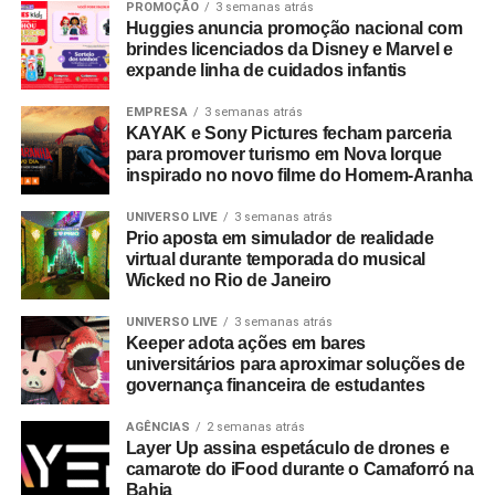
PROMOÇÃO
3 semanas atrás
Huggies anuncia promoção nacional com
brindes licenciados da Disney e Marvel e
expande linha de cuidados infantis
EMPRESA
3 semanas atrás
KAYAK e Sony Pictures fecham parceria
para promover turismo em Nova Iorque
inspirado no novo filme do Homem-Aranha
UNIVERSO LIVE
3 semanas atrás
Prio aposta em simulador de realidade
virtual durante temporada do musical
Wicked no Rio de Janeiro
UNIVERSO LIVE
3 semanas atrás
Keeper adota ações em bares
universitários para aproximar soluções de
governança financeira de estudantes
AGÊNCIAS
2 semanas atrás
Layer Up assina espetáculo de drones e
camarote do iFood durante o Camaforró na
Bahia