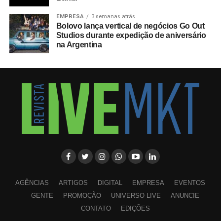
EMPRESA
3 semanas atrás
Bolovo lança vertical de negócios Go Out
Studios durante expedição de aniversário
na Argentina
AGÊNCIAS
ARTIGOS
DIGITAL
EMPRESA
EVENTOS
GENTE
PROMOÇÃO
UNIVERSO LIVE
ANUNCIE
CONTATO
EDIÇÕES