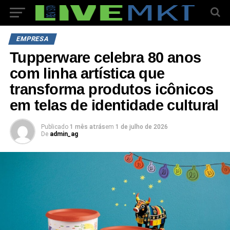
EMPRESA
Tupperware celebra 80 anos
com linha artística que
transforma produtos icônicos
em telas de identidade cultural
Publicado
1 mês atrás
em
1 de julho de 2026
De
admin_ag