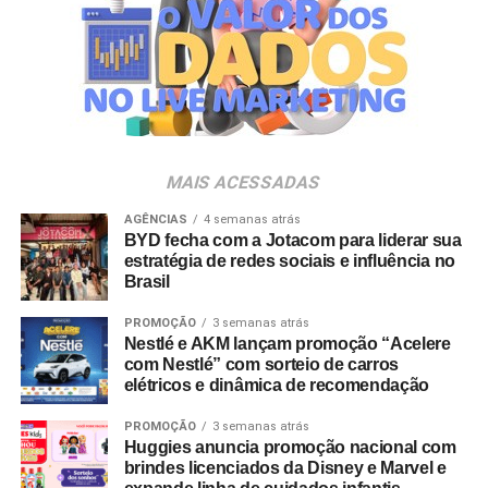
em parceria com a Storymakers e a Cross Networking,
empresas pertencentes ao ecossistema da Holding
Clube. O projeto criativo mantém a assinatura “Brasil na
Veia”, conceito focado na valorização da cultura nacional,
da música e da hospitalidade carioca.
Os convites individuais já estão disponíveis para compra
MAIS ACESSADAS
no canal oficial da Ticketmaster, com lote inicial a partir
de R$ 3.950,00. As demais atualizações e atrações do
AGÊNCIAS
4 semanas atrás
BYD fecha com a Jotacom para liderar sua
evento serão divulgadas nos canais oficiais do camarote
estratégia de redes sociais e influência no
nos próximos meses.
Brasil
PROMOÇÃO
3 semanas atrás
Nestlé e AKM lançam promoção “Acelere
com Nestlé” com sorteio de carros
elétricos e dinâmica de recomendação
PROMOÇÃO
3 semanas atrás
Huggies anuncia promoção nacional com
brindes licenciados da Disney e Marvel e