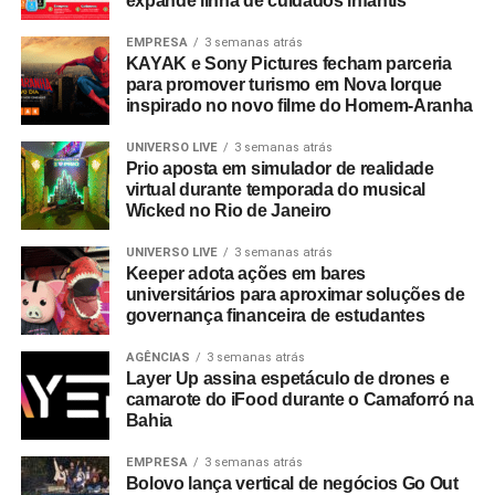
expande linha de cuidados infantis
EMPRESA
3 semanas atrás
KAYAK e Sony Pictures fecham parceria
para promover turismo em Nova Iorque
inspirado no novo filme do Homem-Aranha
UNIVERSO LIVE
3 semanas atrás
Prio aposta em simulador de realidade
virtual durante temporada do musical
Wicked no Rio de Janeiro
UNIVERSO LIVE
3 semanas atrás
Keeper adota ações em bares
universitários para aproximar soluções de
governança financeira de estudantes
AGÊNCIAS
3 semanas atrás
Layer Up assina espetáculo de drones e
camarote do iFood durante o Camaforró na
Bahia
EMPRESA
3 semanas atrás
Bolovo lança vertical de negócios Go Out