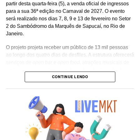
partir desta quarta-feira (5), a venda oficial de ingressos
para a sua 36ª edição no Carnaval de 2027. O evento
será realizado nos dias 7, 8, 9 e 13 de fevereiro no Setor
2 do Sambódromo da Marquês de Sapucaí, no Rio de
Janeiro.
O projeto projeta receber um público de 13 mil pessoas
ao longo dos quatro dias de desfiles. A estrutura oferecerá
serviços de
open bar
e
open food
, atrações musicais de
porte nacional e internacional e ações de ativação de
CONTINUE LENDO
marcas parceiras. “O Camarote Nº1 é um projeto que faz
parte da história do Carnaval carioca. Temos investido
anualmente em mudanças para melhorar, ainda mais,
uma experiência personalizada que nasce do
lifestyle
da
cidade maravilhosa”, destaca Marcio Esher, sócio, diretor
de negócios e marketing da Holding Clube e gestor do
Clube Nº1.
A produção do evento é assinada pela agência Banco_