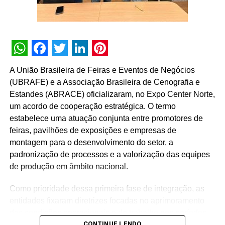
é símbolo de sabedoria, é uma das maiores forças dentro
do contexto nativo, de qualquer linhagem, de qualquer
etnia, de qualquer tribo, representando um círculo, um
espaço sagrado”, afirma MENA.
WhatsApp
Facebook
Twitter
LinkedIn
Pinterest
TÓPICOS RELACIONADOS:
DESTAQUE
A União Brasileira de Feiras e Eventos de Negócios
(UBRAFE) e a Associação Brasileira de Cenografia e
A SEGUIR
Luiza Trajano lança canal de entrevistas “Eu
Estandes (ABRACE) oficializaram, no Expo Center Norte,
nunca pensei que” no YouTube
um acordo de cooperação estratégica. O termo
estabelece uma atuação conjunta entre promotores de
NÃO PERCA
feiras, pavilhões de exposições e empresas de
Especialistas abordam futuro das campanhas de
Incentivo e premiações durante o AMPRO Live
montagem para o desenvolvimento do setor, a
Talks
padronização de processos e a valorização das equipes
de produção em âmbito nacional.
Como prioridade dessa primeira fase de integração, as
entidades fixaram diretrizes focadas no aprimoramento
das condições operacionais e de trabalho nos períodos
CONTINUE LENDO
de montagem e desmontagem das feiras. O plano prevê