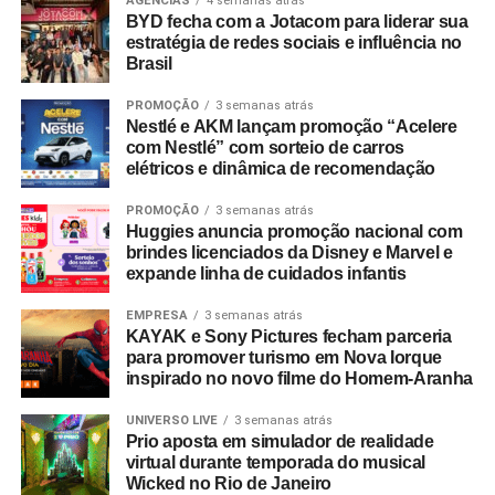
Travel Index
apontam que 80% dos colaboradores
AGÊNCIAS
4 semanas atrás
BYD fecha com a Jotacom para liderar sua
consideram viagens de incentivo a forma mais relevante
estratégia de redes sociais e influência no
de reconhecimento profissional — contra 20% que optam
Brasil
por bonificações financeiras ou bens materiais. A
PROMOÇÃO
3 semanas atrás
pesquisa revela ainda que essas ativações aumentam a
Nestlé e AKM lançam promoção “Acelere
retenção de lembrança de marca em até 35%, além de
com Nestlé” com sorteio de carros
96% dos entrevistados relatarem incremento na
elétricos e dinâmica de recomendação
motivação.
PROMOÇÃO
3 semanas atrás
Huggies anuncia promoção nacional com
No âmbito comercial, organizações com programas
brindes licenciados da Disney e Marvel e
estruturados de viagens de incentivo registram até três
expande linha de cuidados infantis
vezes mais chances de ultrapassar suas metas de
vendas em comparação com concorrentes sem
EMPRESA
3 semanas atrás
KAYAK e Sony Pictures fecham parceria
programas similares.
para promover turismo em Nova Iorque
inspirado no novo filme do Homem-Aranha
A Copa do Mundo do México, Estados Unidos e Canadá
figurou como um dos grandes catalisadores do setor.
UNIVERSO LIVE
3 semanas atrás
Prio aposta em simulador de realidade
Segundo números da FIFA, foram comercializados mais
virtual durante temporada do musical
de 607 mil pacotes de hospitalidade durante o torneio
Wicked no Rio de Janeiro