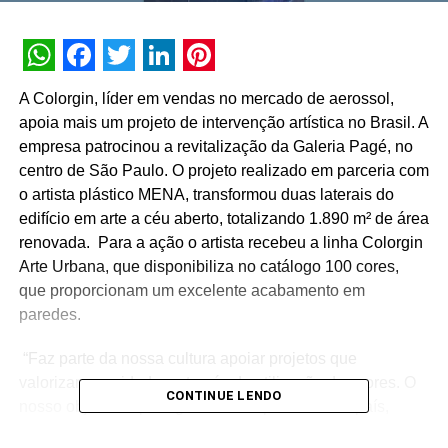
WhatsApp
Facebook
Twitter
LinkedIn
Pinterest
A Colorgin, líder em vendas no mercado de aerossol,
apoia mais um projeto de intervenção artística no Brasil. A
empresa patrocinou a revitalização da Galeria Pagé, no
centro de São Paulo. O projeto realizado em parceria com
o artista plástico MENA, transformou duas laterais do
edifício em arte a céu aberto, totalizando 1.890 m² de área
renovada. Para a ação o artista recebeu a linha Colorgin
Arte Urbana, que disponibiliza no catálogo 100 cores,
que proporcionam um excelente acabamento em
paredes.
“Faz parte da nossa cultura apoiar projetos que
valorizam as cidades, através da utilização das cores. O
CONTINUE LENDO
nosso objetivo é proteger áreas importantes do país,
contribuindo com a restauração e revitalização dos