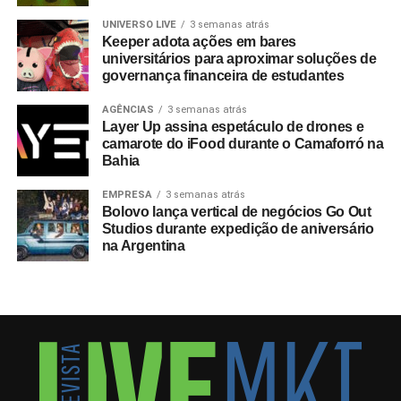
mundial. Do total de compradores corporativos do
programa oficial, 40% integravam o segmento B2B,
UNIVERSO LIVE
3 semanas atrás
Keeper adota ações em bares
figurando o Brasil entre os dez principais mercados
universitários para aproximar soluções de
globais consumidores da modalidade.
governança financeira de estudantes
A relevância das experiências esportivas de grande porte
AGÊNCIAS
3 semanas atrás
Layer Up assina espetáculo de drones e
exige planejamento de longo prazo, com marcas já
camarote do iFood durante o Camaforró na
estruturando ações voltadas para a Copa do Mundo de
Bahia
2030, que terá partidas distribuídas entre Espanha,
Portugal, Marrocos, Uruguai, Argentina e Paraguai.
EMPRESA
3 semanas atrás
Bolovo lança vertical de negócios Go Out
Studios durante expedição de aniversário
Entre as sedes, o governo do Marrocos antecipou
na Argentina
investimentos por meio do programa
Airports 2030
,
focado em expandir a capacidade para 80 milhões de
passageiros ao ano, construindo um aeroporto
internacional em Casablanca e reformando outros sete
terminais nas cidades-sede do país. “A Copa de 2030
apresentará um nível de complexidade inédito para os
gestores de eventos e viagens, já que envolverá