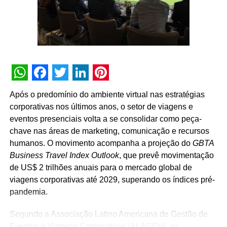
pela valorização das pessoas que fazem os eventos
acontecerem”, afirma Paulo Ventura, presidente da
UBRAFE.
A iniciativa estabelece uma agenda permanente de
governança e diálogo, que inclui a criação de campanhas
educativas, o compartilhamento de metodologias de
WhatsApp
Facebook
Twitter
LinkedIn
Pinterest
gestão, a definição de diretrizes operacionais unificadas
Após o predomínio do ambiente virtual nas estratégias
para os pavilhões e a atuação conjunta junto a órgãos
corporativas nos últimos anos, o setor de viagens e
públicos e autoridades reguladoras.
eventos presenciais volta a se consolidar como peça-
chave nas áreas de marketing, comunicação e recursos
Para Guto Guedes, presidente da ABRACE, “a assinatura
humanos. O movimento acompanha a projeção do
GBTA
deste acordo representa um avanço importante para as
Business Travel Index Outlook
, que prevê movimentação
empresas de cenografia e montagem de estandes e,
de US$ 2 trilhões anuais para o mercado global de
principalmente, para os profissionais que atuam na
viagens corporativas até 2029, superando os índices pré-
montagem e na desmontagem dos eventos. Acreditamos
pandemia.
que o fortalecimento do setor passa pela valorização das
pessoas que transformam projetos em realidade e fazem
Segundo a Associação Latino Americana de Gestão de
a nossa indústria crescer”.
Eventos e Viagens Corporativas (ALAGEV), as