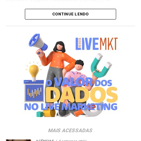
organizações expandiram a métrica de retorno desses
CONTINUE LENDO
investimentos. Além dos indicadores financeiros diretos, a
estratégia passa a computar ganhos de
branding
,
integração de times e retenção de talentos.v”Quando
existe estratégia e um bom planejamento, a viagem deixa
de cumprir apenas uma função operacional, como a de
ser um prêmio pontual, e passa a fazer parte da
construção da experiência da marca e gerar valor para o
negócio. Grandes eventos podem reunir colaboradores,
clientes, fornecedores, investidores e lideranças em um
mesmo ambiente, criando oportunidades para fortalecer
relacionamentos, ampliar o
networking
e gerar novos
negócios. As possibilidades de ativação e experiência de
marca em eventos são infinitas”, analisa Luciana Dantas,
vice-presidente da ALAGEV.
A preferência por experiências presenciais também é
MAIS ACESSADAS
chancelada por pesquisas do setor. Dados do
Incentive