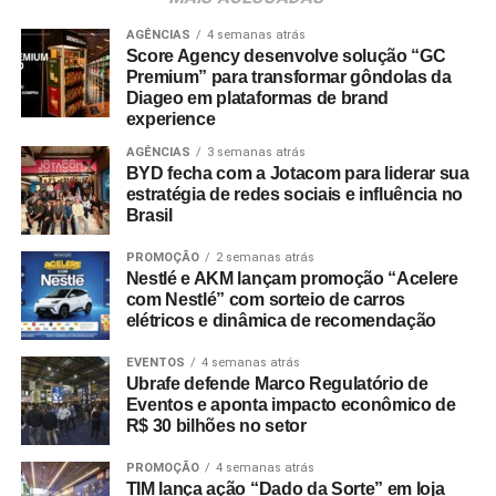
chancelada por pesquisas do setor. Dados do
Incentive
Travel Index
apontam que 80% dos colaboradores
AGÊNCIAS
4 semanas atrás
Score Agency desenvolve solução “GC
consideram viagens de incentivo a forma mais relevante
Premium” para transformar gôndolas da
de reconhecimento profissional — contra 20% que optam
Diageo em plataformas de brand
por bonificações financeiras ou bens materiais. A
experience
pesquisa revela ainda que essas ativações aumentam a
AGÊNCIAS
3 semanas atrás
retenção de lembrança de marca em até 35%, além de
BYD fecha com a Jotacom para liderar sua
estratégia de redes sociais e influência no
96% dos entrevistados relatarem incremento na
Brasil
motivação.
PROMOÇÃO
2 semanas atrás
No âmbito comercial, organizações com programas
Nestlé e AKM lançam promoção “Acelere
estruturados de viagens de incentivo registram até três
com Nestlé” com sorteio de carros
elétricos e dinâmica de recomendação
vezes mais chances de ultrapassar suas metas de
vendas em comparação com concorrentes sem
EVENTOS
4 semanas atrás
programas similares.
Ubrafe defende Marco Regulatório de
Eventos e aponta impacto econômico de
R$ 30 bilhões no setor
A Copa do Mundo do México, Estados Unidos e Canadá
figurou como um dos grandes catalisadores do setor.
PROMOÇÃO
4 semanas atrás
Segundo números da FIFA, foram comercializados mais
TIM lança ação “Dado da Sorte” em loja