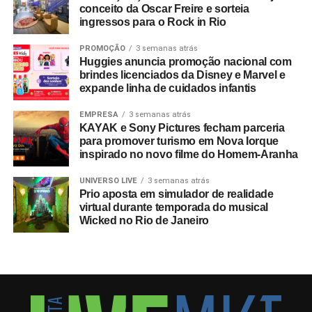
de 607 mil pacotes de hospitalidade durante o torneio
conceito da Oscar Freire e sorteia
ingressos para o Rock in Rio
mundial. Do total de compradores corporativos do
programa oficial, 40% integravam o segmento B2B,
PROMOÇÃO
3 semanas atrás
figurando o Brasil entre os dez principais mercados
Huggies anuncia promoção nacional com
globais consumidores da modalidade.
brindes licenciados da Disney e Marvel e
expande linha de cuidados infantis
A relevância das experiências esportivas de grande porte
EMPRESA
3 semanas atrás
exige planejamento de longo prazo, com marcas já
KAYAK e Sony Pictures fecham parceria
estruturando ações voltadas para a Copa do Mundo de
para promover turismo em Nova Iorque
2030, que terá partidas distribuídas entre Espanha,
inspirado no novo filme do Homem-Aranha
Portugal, Marrocos, Uruguai, Argentina e Paraguai.
UNIVERSO LIVE
3 semanas atrás
Prio aposta em simulador de realidade
Entre as sedes, o governo do Marrocos antecipou
virtual durante temporada do musical
investimentos por meio do programa
Airports 2030
,
Wicked no Rio de Janeiro
focado em expandir a capacidade para 80 milhões de
passageiros ao ano, construindo um aeroporto
internacional em Casablanca e reformando outros sete
terminais nas cidades-sede do país. “A Copa de 2030
apresentará um nível de complexidade inédito para os