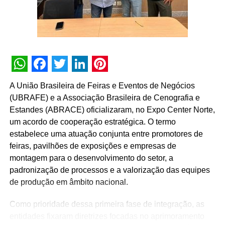
potencial enorme no conteúdo. A partir daí, selecionamos
uma equipe majoritariamente feminina para somar nessa
produção. Estamos muito felizes com esse trabalho e,
principalmente, com o que ela pode trazer para a
sociedade”, completa Rejane Bicca, diretora geral da O2.
TÓPICOS RELACIONADOS:
DESTAQUE
WhatsApp
Facebook
Twitter
LinkedIn
Pinterest
A União Brasileira de Feiras e Eventos de Negócios
A SEGUIR
Em constante movimento, Centro de Convenções
(UBRAFE) e a Associação Brasileira de Cenografia e
Rebouças reformula sua identidade
Estandes (ABRACE) oficializaram, no Expo Center Norte,
um acordo de cooperação estratégica. O termo
NÃO PERCA
estabelece uma atuação conjunta entre promotores de
Colorgin apoia intervenção artística na Galeria
Pagé
feiras, pavilhões de exposições e empresas de
montagem para o desenvolvimento do setor, a
padronização de processos e a valorização das equipes
de produção em âmbito nacional.
Como prioridade dessa primeira fase de integração, as
entidades fixaram diretrizes focadas no aprimoramento