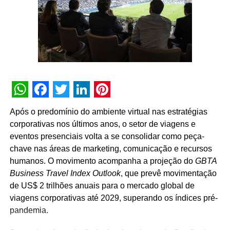
desenvolvimento do mercado passa, necessariamente,
pela valorização das pessoas que fazem os eventos
acontecerem”, afirma Paulo Ventura, presidente da
UBRAFE.
A iniciativa estabelece uma agenda permanente de
governança e diálogo, que inclui a criação de campanhas
educativas, o compartilhamento de metodologias de
WhatsApp
Facebook
Twitter
LinkedIn
Pinterest
gestão, a definição de diretrizes operacionais unificadas
Após o predomínio do ambiente virtual nas estratégias
para os pavilhões e a atuação conjunta junto a órgãos
corporativas nos últimos anos, o setor de viagens e
públicos e autoridades reguladoras.
eventos presenciais volta a se consolidar como peça-
chave nas áreas de marketing, comunicação e recursos
Para Guto Guedes, presidente da ABRACE, “a assinatura
humanos. O movimento acompanha a projeção do
GBTA
deste acordo representa um avanço importante para as
Business Travel Index Outlook
, que prevê movimentação
empresas de cenografia e montagem de estandes e,
de US$ 2 trilhões anuais para o mercado global de
principalmente, para os profissionais que atuam na
viagens corporativas até 2029, superando os índices pré-
montagem e na desmontagem dos eventos. Acreditamos
pandemia.
que o fortalecimento do setor passa pela valorização das
pessoas que transformam projetos em realidade e fazem