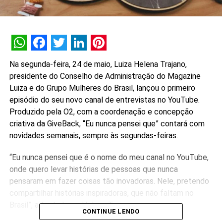
WhatsApp
Facebook
Twitter
LinkedIn
Pinterest
Na segunda-feira, 24 de maio, Luiza Helena Trajano,
presidente do Conselho de Administração do Magazine
Luiza e do Grupo Mulheres do Brasil, lançou o primeiro
episódio do seu novo canal de entrevistas no YouTube.
Produzido pela O2, com a coordenação e concepção
criativa da GiveBack, “Eu nunca pensei que” contará com
novidades semanais, sempre às segundas-feiras.
“Eu nunca pensei que é o nome do meu canal no YouTube,
onde quero levar histórias de pessoas que nunca
pensaram em fazer coisas tão inovadoras. Nele, pretendo
compartilhar histórias inspiradoras, que não faltam no
Brasil”, adianta Luiza Helena Trajano.
CONTINUE LENDO