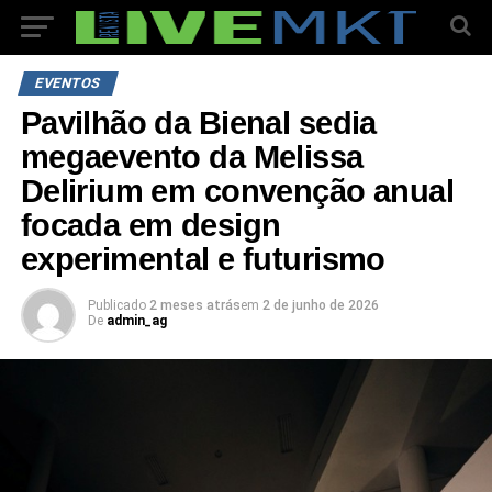
EVENTOS
Pavilhão da Bienal sedia
megaevento da Melissa
Delirium em convenção anual
focada em design
experimental e futurismo
Publicado
2 meses atrás
em
2 de junho de 2026
De
admin_ag