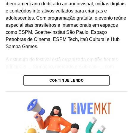
ibero-americano dedicado ao audiovisual, mídias digitais
e conteúdos interativos voltados para crianças e
adolescentes. Com programação gratuita, o evento reúne
especialistas brasileiros e internacionais em espaços
como ESPM, Goethe-Institut São Paulo, Espaço
Petrobras de Cinema, ESPM Tech, Itaú Cultural e Hub
Sampa Games.
A estrutura do festival está organizada em três frentes
principais — formação, mercado e exibição —, com
debates focados em tópicos como educação midiática,
CONTINUE LENDO
inteligência criativa, jogos eletrônicos, o impacto do ECA
Digital e a regulação de plataformas de
streaming
para o
público infantojuvenil.
Destaques da programação
Seminário do Audiovisual Infantil:
Ciclo de seis dias
com
masterclasses
,
workshops
, painéis de mercado e
apresentação de pesquisas sobre produção de conteúdo