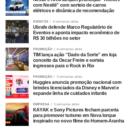
com Nestlé” com sorteio de carros
Conversa comKids:
Encontros focados na criação de
elétricos e dinâmica de recomendação
personagens, no papel da ficção na formação infantil e
nos desafios de distribuição em plataformas de
video on
EVENTOS
4 semanas atrás
Ubrafe defende Marco Regulatório de
demand
.
Eventos e aponta impacto econômico de
R$ 30 bilhões no setor
Para o fortalecimento da cadeia produtiva, o evento
realiza a Zona de Impulso, espaço de consultoria e
PROMOÇÃO
4 semanas atrás
TIM lança ação “Dado da Sorte” em loja
qualificação destinado a criadores com projetos
conceito da Oscar Freire e sorteia
audiovisuais em fase de desenvolvimento.
ingressos para o Rock in Rio
A participação nas atividades presenciais é gratuita, com
PROMOÇÃO
3 semanas atrás
Huggies anuncia promoção nacional com
inscrições sujeitas à lotação por meio das páginas
brindes licenciados da Disney e Marvel e
oficiais do festival. Dando sequência à programação, a
expande linha de cuidados infantis
Mostra Audiovisual comKids ocorre de 20 de agosto a 27
de setembro em formato híbrido, com exibições em
EMPRESA
3 semanas atrás
KAYAK e Sony Pictures fecham parceria
centros culturais, no Circuito Spcine e nas plataformas de
para promover turismo em Nova Iorque
streaming
Itaú Cultural Play e Spcine Play.
inspirado no novo filme do Homem-Aranha