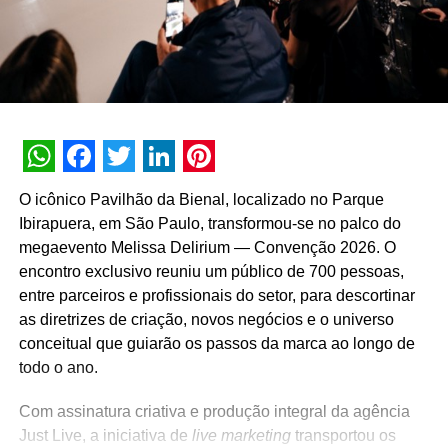
WhatsApp
Facebook
Twitter
LinkedIn
Pinterest
O icônico Pavilhão da Bienal, localizado no Parque
Ibirapuera, em São Paulo, transformou-se no palco do
megaevento Melissa Delirium — Convenção 2026. O
encontro exclusivo reuniu um público de 700 pessoas,
entre parceiros e profissionais do setor, para descortinar
as diretrizes de criação, novos negócios e o universo
conceitual que guiarão os passos da marca ao longo de
todo o ano.
Com assinatura criativa e produção integral da agência
Just Live, a iniciativa de
live marketing
transportou os