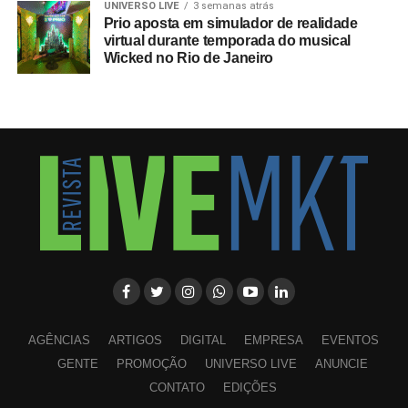
UNIVERSO LIVE
3 semanas atrás
Prio aposta em simulador de realidade
virtual durante temporada do musical
Wicked no Rio de Janeiro
AGÊNCIAS
ARTIGOS
DIGITAL
EMPRESA
EVENTOS
GENTE
PROMOÇÃO
UNIVERSO LIVE
ANUNCIE
CONTATO
EDIÇÕES