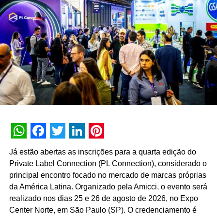
apenas criar um evento, mas construir uma narrativa viva
e sensorial que conectasse o público à essência da
marca, a consolidação de um projeto memorável de
design experimental”, completa Renato Naya,
CEO
da
Just Live.
Ao unir o valor histórico do espaço arquitetônico
paulistano à vanguarda visual de sua nova coleção, a
Melissa e a Just Live reafirmam o papel das grandes
convenções corporativas como ferramentas poderosas de
branding
sensorial, capazes de ditar tendências e
consolidar a identidade de uma marca no mercado
WhatsApp
Facebook
Twitter
LinkedIn
Pinterest
global.
Já estão abertas as inscrições para a quarta edição do
Private Label Connection (PL Connection), considerado o
TÓPICOS RELACIONADOS:
DESTAQUE
principal encontro focado no mercado de marcas próprias
da América Latina. Organizado pela Amicci, o evento será
A SEGUIR
Accesstage reúne gestores financeiros na
realizado nos dias 25 e 26 de agosto de 2026, no Expo
primeira edição do Smart Discovery para cocriar
Center Norte, em São Paulo (SP). O credenciamento é
soluções focadas na tesouraria corporativa