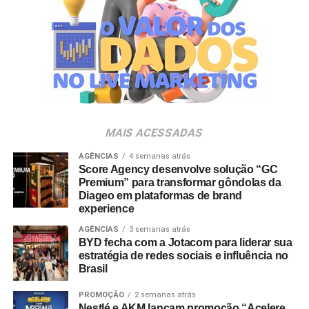
e políticas públicas para a infância.
Masterclass Internacional:
Apresentação do diretor
holandês Jan-Willem Bult, referência em documentários
feitos com crianças e criador da metodologia
Preschool.doc
, sobre construção de narrativas reais na
ficção e no formato documental.
MAIS ACESSADAS
Debates sobre ECA Digital:
Painel com a participação
do Instituto Alana e advogados especializados para
AGÊNCIAS
4 semanas atrás
discutir as adequações regulatórias exigidas de
Score Agency desenvolve solução “GC
Premium” para transformar gôndolas da
produtoras de conteúdo, desenvolvedoras de
games
e
Diageo em plataformas de brand
projetos educativos.
experience
AGÊNCIAS
3 semanas atrás
Competição de Obras Digitais e Interativas:
Mostra
BYD fecha com a Jotacom para liderar sua
competitiva que reúne produções nas categorias
games
,
estratégia de redes sociais e influência no
e-books
,
podcasts
, aplicativos e experiências
web
,
Brasil
acompanhada de rodadas de conversa entre
PROMOÇÃO
2 semanas atrás
desenvolvedores.
Nestlé e AKM lançam promoção “Acelere