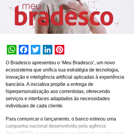
A SEGUIR
Nike enaltece atletas negras em filme “We Play
Real”
NÃO PERCA
Em comemoração ao Dia e ao Mês da Mulher, a
Taboola apresenta o #RecommendHer e concede
mais 2,8 Milhões de reais em publicidade gratuita
ao redor do mundo, para empresas pertencentes
WhatsApp
Facebook
Twitter
LinkedIn
Pinterest
à mulheres
O Bradesco apresentou o ‘Meu Bradesco’, um novo
ecossistema que unifica sua estratégia de tecnologia,
inovação e inteligência artificial aplicadas à experiência
bancária. A iniciativa propõe a entrega de
hiperpersonalização aos correntistas, oferecendo
serviços e interfaces adaptados às necessidades
individuais de cada cliente.
Para comunicar o lançamento, o banco estreou uma
campanha nacional desenvolvida pela agência
AlmapBBDO, que inaugura uma plataforma contínua de