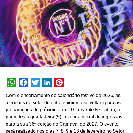
primeiro semestre de 2026, a assistente registrou 74
milhões de interações, alcançando uma taxa de retenção
interna de 90% e índice de resolutividade de 87% nos
atendimentos.
Além da b.ia, o Meu Bradesco engloba ferramentas como
o E-agro — plataforma digital direcionada a produtores
rurais — e sistemas de recomendação de investimentos
suportados por
GenAI
(Inteligência Artificial Generativa),
que fornecem assessoria financeira automatizada e
customizada.
A estratégia de divulgação da campanha engloba
WhatsApp
Facebook
Twitter
LinkedIn
Pinterest
veiculação em canais de TV fechada, mídias digitais,
Com o encerramento do calendário festivo de 2026, as
peças de
Out of Home
(OOH) e ações com
atenções do setor de entretenimento se voltam para as
influenciadores digitais, reforçando o posicionamento do
preparações do próximo ano. O Camarote Nº1 abriu, a
banco na transformação digital do setor financeiro.
partir desta quarta-feira (5), a venda oficial de ingressos
para a sua 36ª edição no Carnaval de 2027. O evento
será realizado nos dias 7, 8, 9 e 13 de fevereiro no Setor