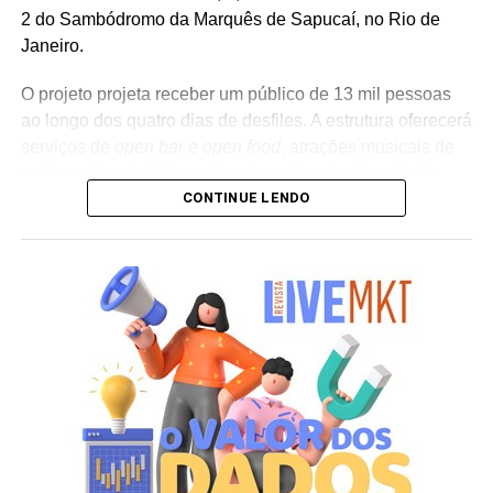
2 do Sambódromo da Marquês de Sapucaí, no Rio de
Janeiro.
O projeto projeta receber um público de 13 mil pessoas
ao longo dos quatro dias de desfiles. A estrutura oferecerá
serviços de
open bar
e
open food
, atrações musicais de
porte nacional e internacional e ações de ativação de
CONTINUE LENDO
marcas parceiras. “O Camarote Nº1 é um projeto que faz
parte da história do Carnaval carioca. Temos investido
anualmente em mudanças para melhorar, ainda mais,
uma experiência personalizada que nasce do
lifestyle
da
cidade maravilhosa”, destaca Marcio Esher, sócio, diretor
de negócios e marketing da Holding Clube e gestor do
Clube Nº1.
A produção do evento é assinada pela agência Banco_
em parceria com a Storymakers e a Cross Networking,
empresas pertencentes ao ecossistema da Holding
Clube. O projeto criativo mantém a assinatura “Brasil na