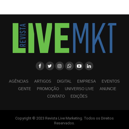
AGÊNCIAS
ARTIGOS
DIGITAL
EMPRESA
EVENTOS
GENTE
PROMOÇÃO
UNIVERSO LIVE
ANUNCIE
CONTATO
EDIÇÕES
Copyright © 2023 Revista Live Marketing. Todos os Direitos
WhatsApp
Facebook
Twitter
LinkedIn
Pinterest
Reservados.