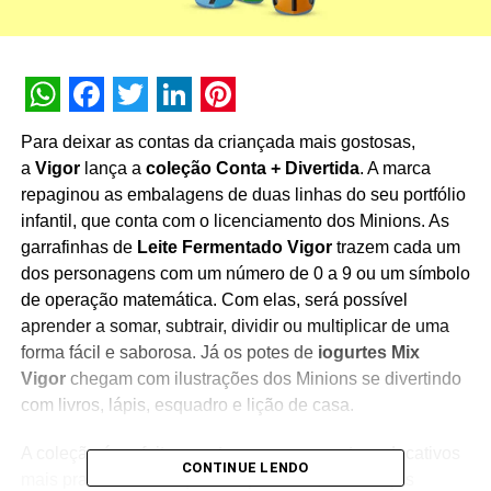
WhatsApp
Facebook
Twitter
LinkedIn
Pinterest
Para deixar as contas da criançada mais gostosas,
a
Vigor
lança a
coleção Conta + Divertida
. A marca
repaginou as embalagens de duas linhas do seu portfólio
infantil, que conta com o licenciamento dos Minions. As
garrafinhas de
Leite Fermentado Vigor
trazem cada um
dos personagens com um número de 0 a 9 ou um símbolo
de operação matemática. Com elas, será possível
aprender a somar, subtrair, dividir ou multiplicar de uma
forma fácil e saborosa. Já os potes de
iogurtes Mix
Vigor
chegam com ilustrações dos Minions se divertindo
com livros, lápis, esquadro e lição de casa.
A coleção é perfeita para tornar os momentos educativos
CONTINUE LENDO
mais prazerosos. Enquanto aprendem, as crianças