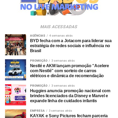
Veia”, conceito focado na valorização da cultura nacional,
da música e da hospitalidade carioca.
Os convites individuais já estão disponíveis para compra
MAIS ACESSADAS
no canal oficial da Ticketmaster, com lote inicial a partir
de R$ 3.950,00. As demais atualizações e atrações do
AGÊNCIAS
4 semanas atrás
BYD fecha com a Jotacom para liderar sua
evento serão divulgadas nos canais oficiais do camarote
estratégia de redes sociais e influência no
nos próximos meses.
Brasil
PROMOÇÃO
3 semanas atrás
Nestlé e AKM lançam promoção “Acelere
com Nestlé” com sorteio de carros
elétricos e dinâmica de recomendação
PROMOÇÃO
3 semanas atrás
Huggies anuncia promoção nacional com
brindes licenciados da Disney e Marvel e
expande linha de cuidados infantis
EMPRESA
3 semanas atrás
KAYAK e Sony Pictures fecham parceria