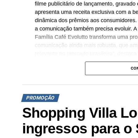
filme publicitário de lançamento, grava
apresenta uma receita exclusiva com a beb
dinâmica dos prêmios aos consumidores.
a comunicação também precisa evoluir. 
Família Café Evolutto transforma uma p
comunicação ainda mais robusta, que amp
relevante no mercado brasileiro”, destac
A iniciativa integra o plano de expansão 
CO
distribuição e a fatia de mercado em praç
vendas nas regiões Sudeste e Sul do paí
cadeia, estimulando o fluxo de consumido
PROMOÇÃO
criando oportunidades para atrair novos 
Shopping Villa Lo
experimentação em preferência e constru
pontua Daniel Salguele, gerente da Torr
ingressos para 
A promoção abrange todas as linhas de pr