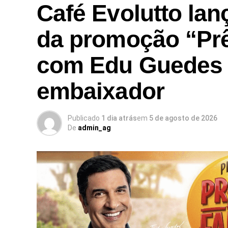
Café Evolutto la
da promoção “Pr
com Edu Guedes
embaixador
Publicado
1 dia atrás
em
5 de agosto de 2026
De
admin_ag