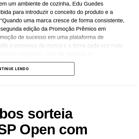
do em um ambiente de cozinha, Edu Guedes
ida para introduzir o conceito do produto e a
 “Quando uma marca cresce de forma consistente,
A segunda edição da Promoção Prêmios em
romoção de sucesso em uma plataforma de
lia a presença da marca e a torna cada vez mais
a Astério Segundo,
CEO
da agência 35.
comercial do Café Evolutto, que busca ampliar a
NTINUE LENDO
as estratégicas, com foco no fortalecimento das
s. “Essa é uma promoção que fortalece toda a
res no varejo, apoiando nossos distribuidores e
consumidores. Nosso objetivo é transformar a
bos sorteia
ir relações de longo prazo com o mercado”,
efação Cooxupé.
o SP Open com
odutos da marca em todo o território nacional.