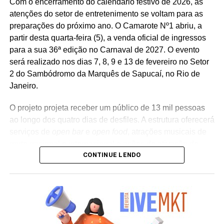
Com o encerramento do calendário festivo de 2026, as
peças de
Out of Home
(OOH) e ações com
atenções do setor de entretenimento se voltam para as
influenciadores digitais, reforçando o posicionamento do
preparações do próximo ano. O Camarote Nº1 abriu, a
banco na transformação digital do setor financeiro.
partir desta quarta-feira (5), a venda oficial de ingressos
para a sua 36ª edição no Carnaval de 2027. O evento
será realizado nos dias 7, 8, 9 e 13 de fevereiro no Setor
2 do Sambódromo da Marquês de Sapucaí, no Rio de
Janeiro.
O projeto projeta receber um público de 13 mil pessoas
ao longo dos quatro dias de desfiles. A estrutura oferecerá
serviços de
open bar
e
open food
, atrações musicais de
porte nacional e internacional e ações de ativação de
CONTINUE LENDO
marcas parceiras. “O Camarote Nº1 é um projeto que faz
parte da história do Carnaval carioca. Temos investido
anualmente em mudanças para melhorar, ainda mais,
uma experiência personalizada que nasce do
lifestyle
da
cidade maravilhosa”, destaca Marcio Esher, sócio, diretor
de negócios e marketing da Holding Clube e gestor do