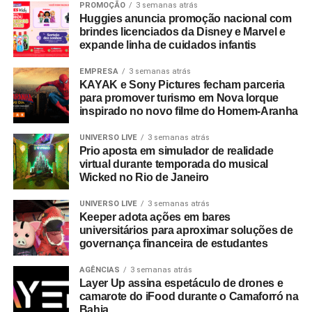
PROMOÇÃO
3 semanas atrás
Huggies anuncia promoção nacional com
brindes licenciados da Disney e Marvel e
expande linha de cuidados infantis
EMPRESA
3 semanas atrás
KAYAK e Sony Pictures fecham parceria
para promover turismo em Nova Iorque
inspirado no novo filme do Homem-Aranha
UNIVERSO LIVE
3 semanas atrás
Prio aposta em simulador de realidade
virtual durante temporada do musical
Wicked no Rio de Janeiro
UNIVERSO LIVE
3 semanas atrás
Keeper adota ações em bares
universitários para aproximar soluções de
governança financeira de estudantes
AGÊNCIAS
3 semanas atrás
Layer Up assina espetáculo de drones e
camarote do iFood durante o Camaforró na
Bahia