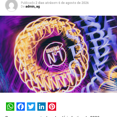
Um dos pilares do novo ecossistema é a b.ia, assistente
Publicado
2 dias atrás
em
6 de agosto de 2026
De
admin_ag
de inteligência artificial do banco que atinge o marco de
dez anos de operação em setembro de 2026. Com
capacidade transacional e conversacional, a plataforma
soma mais de 3 bilhões de interações históricas. No
primeiro semestre de 2026, a assistente registrou 74
milhões de interações, alcançando uma taxa de retenção
interna de 90% e índice de resolutividade de 87% nos
atendimentos.
Além da b.ia, o Meu Bradesco engloba ferramentas como
o E-agro — plataforma digital direcionada a produtores
rurais — e sistemas de recomendação de investimentos
suportados por
GenAI
(Inteligência Artificial Generativa),
que fornecem assessoria financeira automatizada e
customizada.
A estratégia de divulgação da campanha engloba
WhatsApp
Facebook
Twitter
LinkedIn
Pinterest
veiculação em canais de TV fechada, mídias digitais,