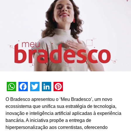
pela BBDO NY, com desdobramentos locais sendo
liderados pela The&Partnership e a Ogilvy. Além da
presença em jogos, Chama no Snickers conta com ações
no ponto de venda, filmetes, conteúdos em redes e ações
de relações-públicas.
TÓPICOS RELACIONADOS:
DESTAQUE
A SEGUIR
Veritas transforma o future da gestão de dados
com soluções autonomas e multi-cloud
otimizadas
NÃO PERCA
Bob’s lança miniaturas inspiradas no novo filme
WhatsApp
Facebook
Twitter
LinkedIn
Pinterest
‘Batman’
O Bradesco apresentou o ‘Meu Bradesco’, um novo
ecossistema que unifica sua estratégia de tecnologia,
inovação e inteligência artificial aplicadas à experiência
bancária. A iniciativa propõe a entrega de
hiperpersonalização aos correntistas, oferecendo