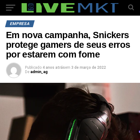
EMPRESA
Em nova campanha, Snickers
protege gamers de seus erros
por estarem com fome
Publicado
4 anos atrás
em
3 de março de 2022
De
admin_ag