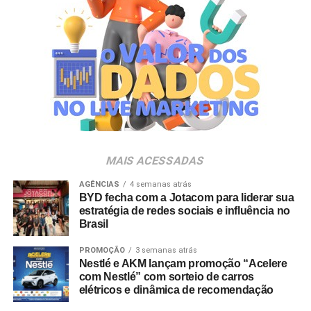
Clube Nº1.
A produção do evento é assinada pela agência Banco_
em parceria com a Storymakers e a Cross Networking,
empresas pertencentes ao ecossistema da Holding
Clube. O projeto criativo mantém a assinatura “Brasil na
Veia”, conceito focado na valorização da cultura nacional,
da música e da hospitalidade carioca.
Os convites individuais já estão disponíveis para compra
MAIS ACESSADAS
no canal oficial da Ticketmaster, com lote inicial a partir
de R$ 3.950,00. As demais atualizações e atrações do
AGÊNCIAS
4 semanas atrás
BYD fecha com a Jotacom para liderar sua
evento serão divulgadas nos canais oficiais do camarote
estratégia de redes sociais e influência no
nos próximos meses.
Brasil
PROMOÇÃO
3 semanas atrás
Nestlé e AKM lançam promoção “Acelere
com Nestlé” com sorteio de carros
elétricos e dinâmica de recomendação