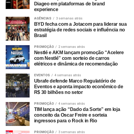
Diageo em plataformas de brand
A CASA&VIDEO adotou o mote “Presentes e ofertas para
calma é uma coisa… mas ficar sem Vivo Fibra, isso nem
experience
todos os tipos de pai”, focando no perfil multifacetado do
na novela”, conectando a narrativa da ficção com a oferta
AGÊNCIAS
3 semanas atrás
consumidor moderno e destacando seu sortimento de
de serviços de banda larga da operadora.
BYD fecha com a Jotacom para liderar sua
utilidades, tecnologia e itens para o lar. Já a Le biscuit
estratégia de redes sociais e influência no
apresentou a assinatura “Tudo pro seu pai que faz parte
Brasil
de tudo”, enfatizando a participação dos pais na rotina
PROMOÇÃO
2 semanas atrás
doméstica com produtos voltados à praticidade.
Nestlé e AKM lançam promoção “Acelere
com Nestlé” com sorteio de carros
“O Dia dos Pais é uma data importante para o varejo
elétricos e dinâmica de recomendação
porque desperta um consumo movido pelo afeto e pela
identificação. Nossa prioridade foi criar campanhas que
EVENTOS
4 semanas atrás
Ubrafe defende Marco Regulatório de
tornassem essa jornada de compra mais simples e
Eventos e aponta impacto econômico de
inspiradora”, explica Laura Autran, Gerente Geral de
R$ 30 bilhões no setor
Marketing
da CVLB. Marcelo Conduru,
CEO
da agência
PROMOÇÃO
4 semanas atrás
Next, complementa ressaltando que as ações respeitam a
TIM lança ação “Dado da Sorte” em loja
identidade visual e o público de cada uma das bandeiras
conceito da Oscar Freire e sorteia
no ponto de venda e nos meios digitais.
ingressos para o Rock in Rio
PROMOÇÃO
3 semanas atrás