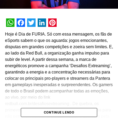
WhatsApp
Facebook
Twitter
LinkedIn
Pinterest
Hoje é Dia de FURIA. Só com essa mensagem, os fãs de
eSports sabem o que os aguarda: jogos emocionantes,
disputas em grandes competições e zoeira sem limites. E,
ao lado da Red Bull, a organização ganha impulso para
subir de level. A partir dessa semana, a marca de
energéticos promove a campanha ‘Desafios Extreaming’,
garantindo a energia e a concentração necessárias para
colocar os principais pro-players e streamers da Pantera
em gameplays inesperadas e surpreendentes. Os gamers
de todo o Brasil podem acompanhar todas as emoções,
ao vivo, por meio do link
redbull.com.br/desafiosextreaming . De quebra, os
primeiros 500 inscritos receberão produtos em casa para
CONTINUE LENDO
não perderem nenhuma jogada. A ação é assinada pela