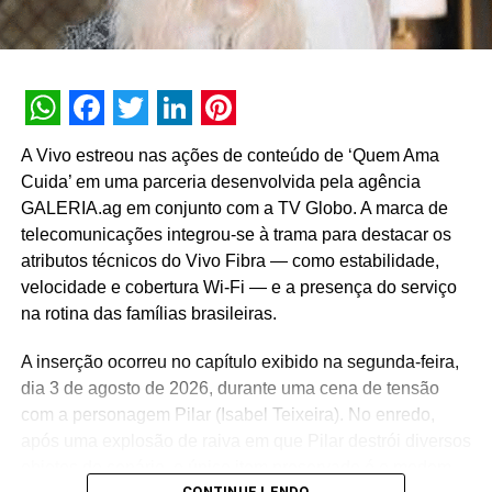
rotina, aprendizados em família e companheirismo.
Transmissão:
perfil oficial do oestagiario na
Twitch:
https://www.twitch.tv/
oestagiario
Participantes:
oestagiario e Claudinho.
WhatsApp
Facebook
Twitter
LinkedIn
Pinterest
A Vivo estreou nas ações de conteúdo de ‘Quem Ama
Cuida’ em uma parceria desenvolvida pela agência
GALERIA.ag em conjunto com a TV Globo. A marca de
Desafio 4:
Olimpíadas do Fallzão
telecomunicações integrou-se à trama para destacar os
atributos técnicos do Vivo Fibra — como estabilidade,
Objetivo:
Cumprir os desafios propostos por MrFalll
velocidade e cobertura Wi-Fi — e a presença do serviço
na rotina das famílias brasileiras.
Data/Horário:
16/04, a partir das 20h (horário de Brasília)
Urban convida Gustavo Borges e aborda longevidade
A inserção ocorreu no capítulo exibido na segunda-feira,
Transmissão:
perfil oficial do MrFalll na
em nova coleção
dia 3 de agosto de 2026, durante uma cena de tensão
Twitch:
https://www.twitch.tv/mrfalll
A Urban, marca pertencente ao grupo Aramis Inc., lançou
com a personagem Pilar (Isabel Teixeira). No enredo,
Participantes:
Convidados surpresa
sua campanha com a pergunta “Como se constrói uma
após uma explosão de raiva em que Pilar destrói diversos
história de longevidade?”. Para ilustrar o conceito, a
objetos do cenário, o único item preservado é o modem
*As datas e horários podem sofrer alterações.
CONTINUE LENDO