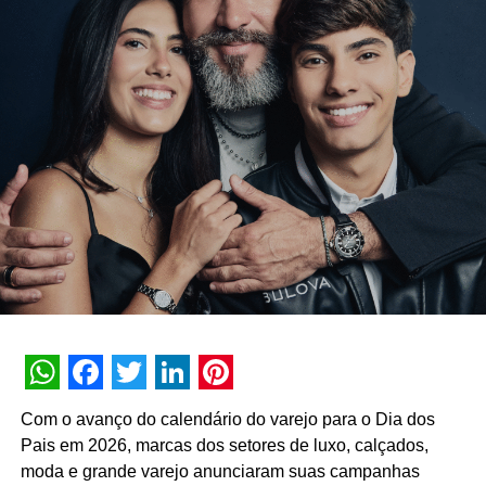
brilhando”, afirma Lannik.
E não para por aí…
A cada semana, ‘Desafios Extreaming’ exigirá mais
energia e performance da FURIA. Por exemplo, como
desvendar os impostores em uma gameplay de Among
US composta por bicampeão brasileiro de xadrez,
jogadores profissionais de Poker, pro-player de CS:GO e
streamers de outros jogos eletrônicos? Ou recriar os gols
do meia Claudinho, craque do último Campeonato
Brasileiro, no PES? E aventuras em Fall Guys?
Para acirrar ainda mais as disputas, os streamers e pro-
WhatsApp
Facebook
Twitter
LinkedIn
Pinterest
players vencedores de cada desafio ainda vão ganhar
Com o avanço do calendário do varejo para o Dia dos
troféus estilizados desta campanha especial.
Pais em 2026, marcas dos setores de luxo, calçados,
moda e grande varejo anunciaram suas campanhas