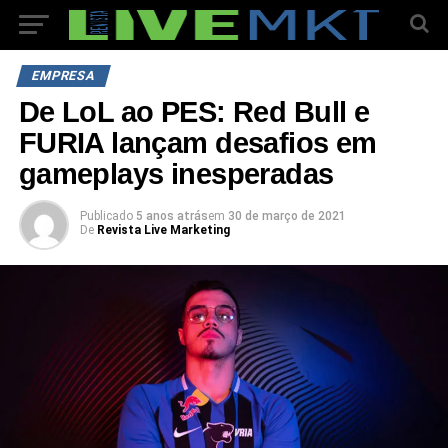
EMPRESA
De LoL ao PES: Red Bull e
FURIA lançam desafios em
gameplays inesperadas
Publicado
5 anos atrás
em
30 de março de 2021
De
Revista Live Marketing