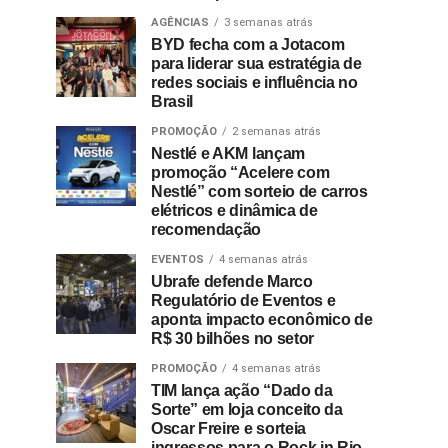
AGÊNCIAS
3 semanas atrás
BYD fecha com a Jotacom
para liderar sua estratégia de
redes sociais e influência no
Brasil
PROMOÇÃO
2 semanas atrás
Nestlé e AKM lançam
promoção “Acelere com
Nestlé” com sorteio de carros
elétricos e dinâmica de
recomendação
EVENTOS
4 semanas atrás
Ubrafe defende Marco
Regulatório de Eventos e
aponta impacto econômico de
R$ 30 bilhões no setor
PROMOÇÃO
4 semanas atrás
TIM lança ação “Dado da
Sorte” em loja conceito da
Oscar Freire e sorteia
ingressos para o Rock in Rio