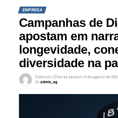
EMPRESA
Campanhas de Di
apostam em narra
longevidade, con
diversidade na p
Publicado
23 horas atrás
em
5 de agosto de 202
De
admin_ag