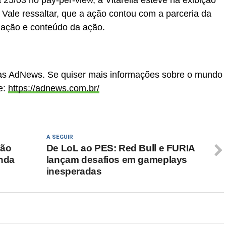
 25/03 no pay-per-view, a Vitarella esteve na exibição
 Vale ressaltar, que a ação contou com a parceria da
iação e conteúdo da ação.
cias AdNews. Se quiser mais informações sobre o mundo
e:
https://adnews.com.br/
A SEGUIR
são
De LoL ao PES: Red Bull e FURIA
inda
lançam desafios em gameplays
inesperadas