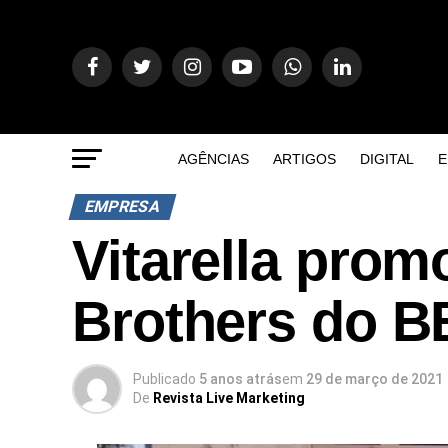
AGÊNCIAS
ARTIGOS
DIGITAL
E
EMPRESA
Vitarella pro
Brothers do 
Publicado
5 anos atrás
em
29 de março de 2021
De
Revista Live Marketing