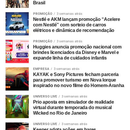
Brasil
PROMOÇÃO
3 semanas atrás
Nestlé e AKM lançam promoção “Acelere
com Nestlé” com sorteio de carros
elétricos e dinâmica de recomendação
PROMOÇÃO
3 semanas atrás
Huggies anuncia promoção nacional com
brindes licenciados da Disney e Marvel e
expande linha de cuidados infantis
EMPRESA
3 semanas atrás
KAYAK e Sony Pictures fecham parceria
para promover turismo em Nova Iorque
inspirado no novo filme do Homem-Aranha
UNIVERSO LIVE
3 semanas atrás
Prio aposta em simulador de realidade
virtual durante temporada do musical
Wicked no Rio de Janeiro
UNIVERSO LIVE
3 semanas atrás
Keeper adota ações em bares