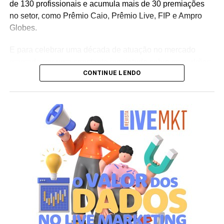
de 130 profissionais e acumula mais de 30 premiações
no setor, como Prêmio Caio, Prêmio Live, FIP e Ampro
Globes.
E para celebrar uma década de atuação no mercado
marcada por uma constante inquietude sobre os padrões
CONTINUE LENDO
do live marketing e da comunicação corporativa, a
agência lança a campanha institucional “Infinitos
Primeiros”. Sob o mote “como se fosse o primeiro”, a
iniciativa reflete a premissa de que cada projeto, mesmo
após uma década de consolidação no mercado,
permanece sendo uma oportunidade única para
desenhar o futuro e criar conexões memoráveis entre
marcas e pessoas.
Ao longo de 10 anos, a agência vem transformando essa
visão em prática, ampliando sua atuação em brand
experience, trade marketing, tecnologia, conteúdo e
inteligência de dados para gerar impacto real no