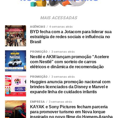
negócio. A celebração acompanha também o
amadurecimento de seu posicionamento institucional
para o conceito de
Business Experience
(BX), que traduz
MAIS ACESSADAS
uma evolução do DNA da agência.
AGÊNCIAS
4 semanas atrás
BYD fecha com a Jotacom para liderar sua
“Construímos nossa trajetória com a crença de que
estratégia de redes sociais e influência no
nenhuma experiência vale a pena sem conteúdo e
Brasil
nenhum conteúdo é relevante sem gerar impacto real no
mundo físico ou digital. Durante esta década, nunca
PROMOÇÃO
3 semanas atrás
Nestlé e AKM lançam promoção “Acelere
deixamos de nos reinventar e entendemos que
com Nestlé” com sorteio de carros
experiência de marca é um motor de crescimento direto.
elétricos e dinâmica de recomendação
É essa evolução que traduzimos hoje como Business
Experience”, destaca Paulo Farnese, CEO da EAÍ?!.
PROMOÇÃO
3 semanas atrás
Huggies anuncia promoção nacional com
“Completar dez anos é celebrar esta história com o
brindes licenciados da Disney e Marvel e
mesmo entusiasmo do primeiro dia, reafirmando nosso
expande linha de cuidados infantis
compromisso em construir narrativas vivas que geram
valor para o ecossistema dos nossos clientes”.
EMPRESA
3 semanas atrás
KAYAK e Sony Pictures fecham parceria
para promover turismo em Nova Iorque
Com um portfólio que carrega o histórico de projetos para
inspirado no novo filme do Homem-Aranha