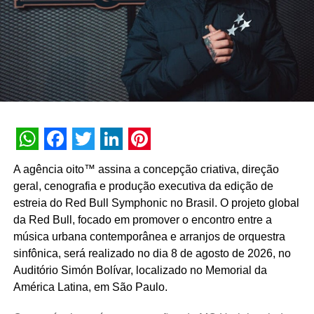
de live marketing como Rock Comunicação, Lâmpada e
Walt Disney World e Nathalia Siqueira, responsável pelo
time de atendimento da agência, ex-Rock Comunicação e
The Marketing Store”.
TÓPICOS RELACIONADOS:
DESTAQUE
A SEGUIR
Tracylocke conquista a conta da Centauro
WhatsApp
Facebook
Twitter
LinkedIn
Pinterest
NÃO PERCA
A agência oito™ assina a concepção criativa, direção
be Comunica amplia faturamento e abre novas
geral, cenografia e produção executiva da edição de
vagas
estreia do Red Bull Symphonic no Brasil. O projeto global
da Red Bull, focado em promover o encontro entre a
música urbana contemporânea e arranjos de orquestra
sinfônica, será realizado no dia 8 de agosto de 2026, no
Auditório Simón Bolívar, localizado no Memorial da
América Latina, em São Paulo.