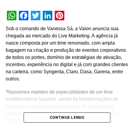
WhatsApp
Facebook
Twitter
LinkedIn
Pinterest
Sob o comando de Vanessa Sá, a Vaion anuncia sua
chegada ao mercado do Live Marketing. A agência já
nasce composta por um time renomado, com ampla
bagagem na criação e produção de eventos corporativos
de todos os portes, domínio de estratégias de ativação,
incentivo, experiência no digital e já com grandes clientes
na carteira, como Syngenta, Claro, Dasa, Garena, entre
outros.
“Nascemos repletos de especialidades de um time
multidisciplinar inquieto, atento às transformações de
mercado e com foco em resultados. Já começamos
produzindo ações para clientes de extrema relevância”,
CONTINUE LENDO
afirma a sócia-diretora Vanessa Sá.
A Vaion traz como diferencial seus múltiplos contatos