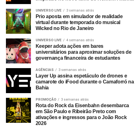
gigantes do mercado como Whirlpool, Heineken, Banco
BMG, Banco Inter, Grupo Boticário, Suvinil, GOL,
UNIVERSO LIVE
3 semanas atrás
Prio aposta em simulador de realidade
Havaianas e MetLife, para seguir o ritmo do seu
virtual durante temporada do musical
crescimento, a EAÍ?! inicia o novo ciclo com a conquista
Wicked no Rio de Janeiro
das contas da Camil (convenção anual e viagem de
incentivo) e da Seara (campanhas de engajamento
UNIVERSO LIVE
4 semanas atrás
Keeper adota ações em bares
interno). Além da ampliação do escopo de atuação com a
universitários para aproximar soluções de
Copa Energia (calendário nacional de eventos e trade
governança financeira de estudantes
marketing) e com a Mondelez International (ecossistema
de campanhas de incentivo e viagens).
AGÊNCIAS
3 semanas atrás
Layer Up assina espetáculo de drones e
camarote do iFood durante o Camaforró na
No último trimestre de 2026, a agência também assina a
Bahia
produção da segunda edição do Inter Summit, evento
proprietário do Banco Inter que já se integrou ao
PROMOÇÃO
3 semanas atrás
Rota do Rock da Eisenbahn desembarca
calendário oficial de Belo Horizonte.
em São Paulo e Ribeirão Preto com
ativações e ingressos para o João Rock
Uma década de viradas: da adaptação histórica à
2026
liderança em inovação