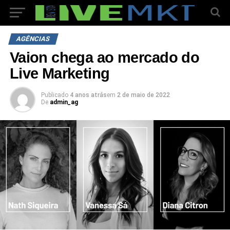
AGÊNCIAS
Vaion chega ao mercado do
Live Marketing
Publicado
4 anos atrás
em
2 de maio de 2022
De
admin_ag