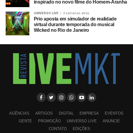
inspirado no novo filme do Homem-Aranha
UNIVERSO LIVE
3 semanas atrás
Prio aposta em simulador de realidade
virtual durante temporada do musical
Wicked no Rio de Janeiro
AGÊNCIAS
ARTIGOS
DIGITAL
EMPRESA
EVENTOS
GENTE
PROMOÇÃO
UNIVERSO LIVE
ANUNCIE
CONTATO
EDIÇÕES