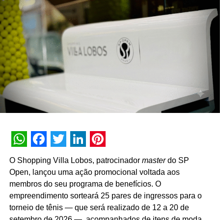
nossos distribuidores e criando oportunidades para atrair
novos consumidores. Nosso objetivo é transformar a
experimentação em preferência e construir relações de
longo prazo com o mercado”, pontua Daniel Salguele,
gerente da Torrefação Cooxupé.
A promoção abrange todas as linhas de produtos da
marca em todo o território nacional. Para concorrer aos
prêmios, os consumidores devem cadastrar os
comprovantes fiscais pelo site oficial ou via WhatsApp.
São mais de mil contemplações instantâneas diretas
reveladas no momento do cadastro do produto, além da
distribuição de R$ 10 mil toda semana e o sorteio final de
WhatsApp
Facebook
Twitter
LinkedIn
Pinterest
três automóveis elétricos. “Queríamos que a promoção
O Shopping Villa Lobos, patrocinador
master
do SP
fosse muito mais do que um incentivo de compra. Ela
Open, lançou uma ação promocional voltada aos
precisava reforçar os atributos da marca, gerar conversa e
membros do seu programa de benefícios. O
manter o Café Evolutto presente na rotina das pessoas. A
empreendimento sorteará 25 pares de ingressos para o
combinação entre mecânica simples, premiações
torneio de tênis — que será realizado de 12 a 20 de
atrativas, comunicação integrada e a chegada do Edu
setembro de 2026 —, acompanhados de itens de moda