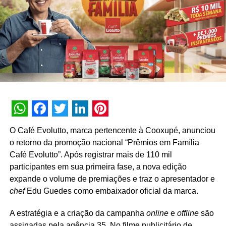
Huggies lança a promoção “Mar de Prêmios”
WhatsApp
Facebook
Twitter
LinkedIn
Pinterest
O Café Evolutto, marca pertencente à Cooxupé, anunciou
o retorno da promoção nacional “Prêmios em Família
Café Evolutto”. Após registrar mais de 110 mil
participantes em sua primeira fase, a nova edição
expande o volume de premiações e traz o apresentador e
chef
Edu Guedes como embaixador oficial da marca.
A estratégia e a criação da campanha
online
e
offline
são
assinadas pela agência 35. No filme publicitário de