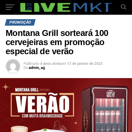
PROMOÇÃO
Montana Grill sorteará 100
cervejeiras em promoção
especial de verão
Publicado
4 anos atrás
em
13 de janeiro de 2023
De
admin_ag