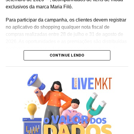
Guedes nos permite manter a marca presente na rotina
exclusivos da marca Maria Filó.
do consumidor durante todo o período da campanha”,
conclui Hugo Furlan, coordenador de marketing da
Para participar da campanha, os clientes devem registrar
Cooxupé.
no aplicativo do shopping qualquer nota fiscal de
compras realizadas entre 28 de julho e 31 de agosto de
2026. As oportunidades e as premiações são distribuídas
conforme a categoria do participante no programa de
CONTINUE LENDO
relacionamento.
A apuração dos contemplados será realizada no dia 10
de setembro de 2026. Após a divulgação do resultado
oficial, os vencedores terão até o dia 16 de setembro para
realizar a retirada presencial dos ingressos e brindes no
espaço Villa Atende, localizado no piso G1 do shopping.
“O SP Open é um torneio muito relevante para a cidade e
para essa região. Como estamos no evento de forma tão
profunda, nada mais justo do que proporcionar essa
experiência para alguns dos nossos clientes fiéis”,
destaca Aline Ivanov, gerente de marketing do Shopping