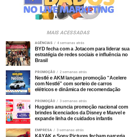
Villa Lobos.
Para ingressar no programa e participar do sorteio, os
consumidores devem baixar o aplicativo oficial do
MAIS ACESSADAS
Shopping Villa Lobos, efetuar o cadastro e enviar
comprovantes fiscais de qualquer valor. O regulamento
AGÊNCIAS
4 semanas atrás
BYD fecha com a Jotacom para liderar sua
completo está disponível no site do empreendimento.
estratégia de redes sociais e influência no
Brasil
PROMOÇÃO
2 semanas atrás
Nestlé e AKM lançam promoção “Acelere
com Nestlé” com sorteio de carros
elétricos e dinâmica de recomendação
PROMOÇÃO
3 semanas atrás
Huggies anuncia promoção nacional com
brindes licenciados da Disney e Marvel e
expande linha de cuidados infantis
EMPRESA
3 semanas atrás
KAYAK e Sony Pictures fecham parceria