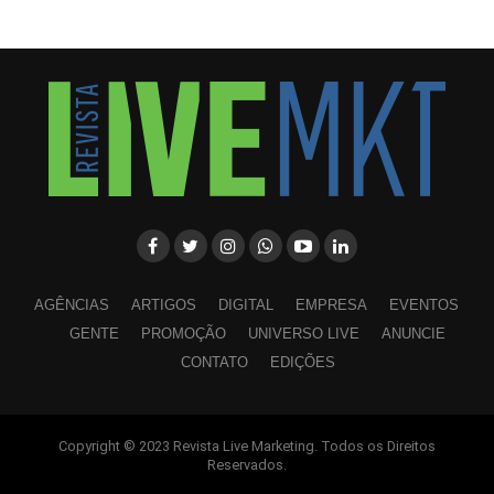
AGÊNCIAS
ARTIGOS
DIGITAL
EMPRESA
EVENTOS
GENTE
PROMOÇÃO
UNIVERSO LIVE
ANUNCIE
CONTATO
EDIÇÕES
Copyright © 2023 Revista Live Marketing. Todos os Direitos
WhatsApp
Facebook
Twitter
LinkedIn
Pinterest
Reservados.