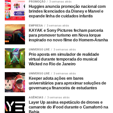
PROMOÇÃO
3 semanas atrás
Huggies anuncia promoção nacional com
brindes licenciados da Disney e Marvel e
expande linha de cuidados infantis
EMPRESA
3 semanas atrás
KAYAK e Sony Pictures fecham parceria
para promover turismo em Nova Iorque
inspirado no novo filme do Homem-Aranha
UNIVERSO LIVE
3 semanas atrás
Prio aposta em simulador de realidade
virtual durante temporada do musical
Wicked no Rio de Janeiro
UNIVERSO LIVE
3 semanas atrás
Keeper adota ações em bares
universitários para aproximar soluções de
governança financeira de estudantes
AGÊNCIAS
3 semanas atrás
Layer Up assina espetáculo de drones e
camarote do iFood durante o Camaforró na
Bahia