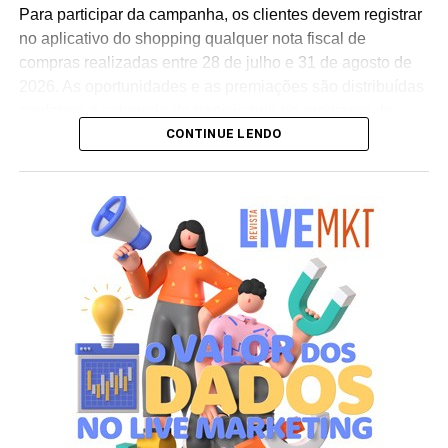
conclui Hugo Furlan, coordenador de marketing da
Para participar da campanha, os clientes devem registrar
Cooxupé.
no aplicativo do shopping qualquer nota fiscal de
compras realizadas entre 28 de julho e 31 de agosto de
2026. As oportunidades e as premiações são distribuídas
conforme a categoria do participante no programa de
CONTINUE LENDO
relacionamento.
A apuração dos contemplados será realizada no dia 10
de setembro de 2026. Após a divulgação do resultado
oficial, os vencedores terão até o dia 16 de setembro para
realizar a retirada presencial dos ingressos e brindes no
espaço Villa Atende, localizado no piso G1 do shopping.
“O SP Open é um torneio muito relevante para a cidade e
para essa região. Como estamos no evento de forma tão
profunda, nada mais justo do que proporcionar essa
experiência para alguns dos nossos clientes fiéis”,
destaca Aline Ivanov, gerente de marketing do Shopping
Villa Lobos.