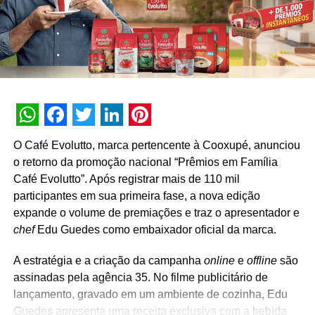
campanha, será distribuída no bar Quitandinha, na Vila
Madalena, em São Paulo, durante o primeiro jogo do
Brasil na Copa, em 24 de novembro.
Em um dos vídeos, Canuto, grita “Amanco agora é
Amanco Wavin” e toca a Wavinzela, fazendo referência
ao comercial famoso dos títulos, e explica que a marca
alia tecnologia e inovação da Holanda com criatividade e
WhatsApp
Facebook
Twitter
LinkedIn
Pinterest
confiança do Brasil.
O Café Evolutto, marca pertencente à Cooxupé, anunciou
o retorno da promoção nacional “Prêmios em Família
A campanha promocional para os instaladores
Café Evolutto”. Após registrar mais de 110 mil
hidráulicos desse ano, intitulada “Instale Confiança com
participantes em sua primeira fase, a nova edição
Amanco Wavin”, pegou carona no conceito de brasilidade
expande o volume de premiações e traz o apresentador e
e foi criada para gerar uma maior experiência de marca
chef
Edu Guedes como embaixador oficial da marca.
para aqueles que usam diariamente os produtos da
companhia. A iniciativa, com abrangência global, tem
A estratégia e a criação da campanha
online
e
offline
são
duração de dois meses (setembro a novembro) e impacta
assinadas pela agência 35. No filme publicitário de
os
instaladores com uma Roda da Fortuna, nas lojas ou
lançamento, gravado em um ambiente de cozinha, Edu
na internet, com prêmios que variam de R$ 70 a R$
Guedes apresenta uma receita exclusiva com a bebida