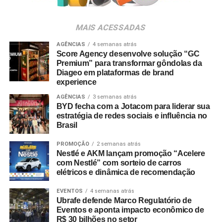
Para ingressar no programa e participar do sorteio, os
consumidores devem baixar o aplicativo oficial do
MAIS ACESSADAS
Shopping Villa Lobos, efetuar o cadastro e enviar
comprovantes fiscais de qualquer valor. O regulamento
AGÊNCIAS
4 semanas atrás
Score Agency desenvolve solução “GC
completo está disponível no site do empreendimento.
Premium” para transformar gôndolas da
Diageo em plataformas de brand
experience
AGÊNCIAS
3 semanas atrás
BYD fecha com a Jotacom para liderar sua
estratégia de redes sociais e influência no
Brasil
PROMOÇÃO
2 semanas atrás
Nestlé e AKM lançam promoção “Acelere
com Nestlé” com sorteio de carros
elétricos e dinâmica de recomendação
EVENTOS
4 semanas atrás
Ubrafe defende Marco Regulatório de
Eventos e aponta impacto econômico de
R$ 30 bilhões no setor