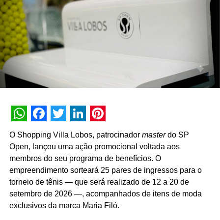
longo prazo com o mercado”, pontua Daniel Salguele,
gerente da Torrefação Cooxupé.
A promoção abrange todas as linhas de produtos da
marca em todo o território nacional. Para concorrer aos
prêmios, os consumidores devem cadastrar os
comprovantes fiscais pelo site oficial ou via WhatsApp.
São mais de mil contemplações instantâneas diretas
reveladas no momento do cadastro do produto, além da
distribuição de R$ 10 mil toda semana e o sorteio final de
WhatsApp
Facebook
Twitter
LinkedIn
Pinterest
três automóveis elétricos. “Queríamos que a promoção
O Shopping Villa Lobos, patrocinador
master
do SP
fosse muito mais do que um incentivo de compra. Ela
Open, lançou uma ação promocional voltada aos
precisava reforçar os atributos da marca, gerar conversa e
membros do seu programa de benefícios. O
manter o Café Evolutto presente na rotina das pessoas. A
empreendimento sorteará 25 pares de ingressos para o
combinação entre mecânica simples, premiações
torneio de tênis — que será realizado de 12 a 20 de
atrativas, comunicação integrada e a chegada do Edu
setembro de 2026 —, acompanhados de itens de moda
Guedes nos permite manter a marca presente na rotina
exclusivos da marca Maria Filó.
do consumidor durante todo o período da campanha”,