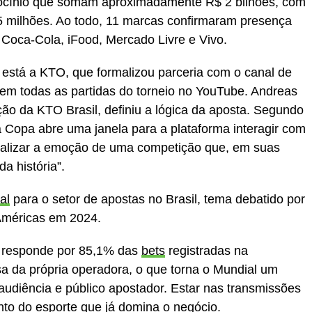
ocínio que somam aproximadamente R$ 2 bilhões, com
5 milhões. Ao todo, 11 marcas confirmaram presença
 Coca-Cola, iFood, Mercado Livre e Vivo.
 está a KTO, que formalizou parceria com o canal de
 em todas as partidas do torneio no YouTube. Andreas
ção da KTO Brasil, definiu a lógica da aposta. Segundo
a Copa abre uma janela para a plataforma interagir com
ializar a emoção de uma competição que, em suas
da história”.
al
para o setor de apostas no Brasil, tema debatido por
Américas em 2024.
l responde por 85,1% das
bets
registradas na
a da própria operadora, o que torna o Mundial um
audiência e público apostador. Estar nas transmissões
nto do esporte que já domina o negócio.