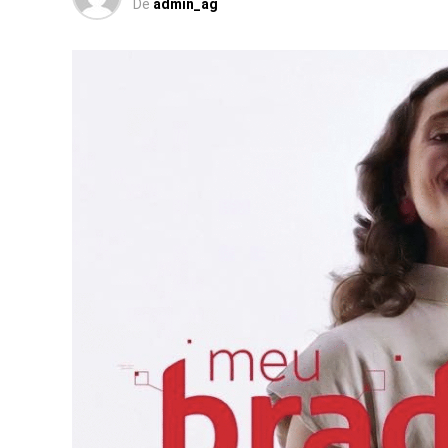
De
admin_ag