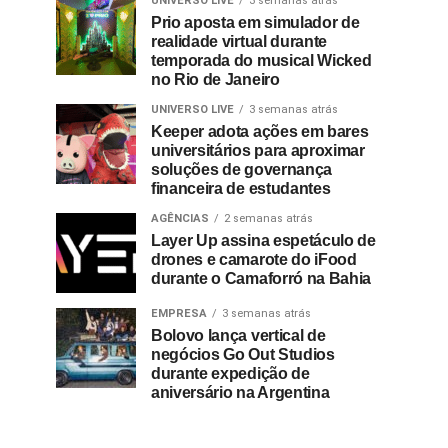
UNIVERSO LIVE
3 semanas atrás
Prio aposta em simulador de
realidade virtual durante
temporada do musical Wicked
no Rio de Janeiro
UNIVERSO LIVE
3 semanas atrás
Keeper adota ações em bares
universitários para aproximar
soluções de governança
financeira de estudantes
AGÊNCIAS
2 semanas atrás
Layer Up assina espetáculo de
drones e camarote do iFood
durante o Camaforró na Bahia
EMPRESA
3 semanas atrás
Bolovo lança vertical de
negócios Go Out Studios
durante expedição de
aniversário na Argentina