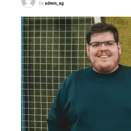
De
admin_ag