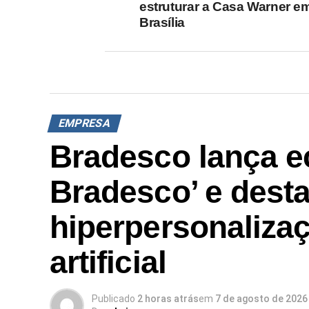
estruturar a Casa Warner e
Brasília
EMPRESA
Bradesco lança e
Bradesco’ e dest
hiperpersonalizaç
artificial
Publicado
2 horas atrás
em
7 de agosto de 2026