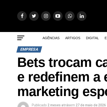
AGÊNCIAS
ARTIGOS
DIGITAL
E
EMPRESA
Bets trocam c
e redefinem a 
marketing esp
Publicado
2 meses atrás
em
27 de maio de 2026