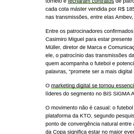
torneio e
fecharam contratos
de patr
cada cota máster vendida por R$ 18
nas transmissões, entre elas Ambev,
Entre os patrocinadores confirmados
Casimiro Miguel para estar presente
Müller, diretor de Marca e Comunica
ele, o patrocínio das transmissões d
quem acompanha o futebol e potenc
palavras, “promete ser a mais digital 
O
marketing digital se tornou essenci
líderes do segmento no BiS SiGMA 
O movimento não é casual: o futebo
plataforma da KTO, segundo pesquis
ponto de convergência natural entre 
da Copa significa estar no maior eve