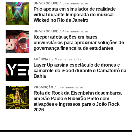
Guedes nos permite manter a marca presente na rotina
UNIVERSO LIVE
3 semanas atrás
Prio aposta em simulador de realidade
do consumidor durante todo o período da campanha”,
virtual durante temporada do musical
conclui Hugo Furlan, coordenador de marketing da
Wicked no Rio de Janeiro
Cooxupé.
UNIVERSO LIVE
4 semanas atrás
Keeper adota ações em bares
universitários para aproximar soluções de
governança financeira de estudantes
AGÊNCIAS
3 semanas atrás
Layer Up assina espetáculo de drones e
camarote do iFood durante o Camaforró na
Bahia
PROMOÇÃO
3 semanas atrás
Rota do Rock da Eisenbahn desembarca
em São Paulo e Ribeirão Preto com
ativações e ingressos para o João Rock
2026