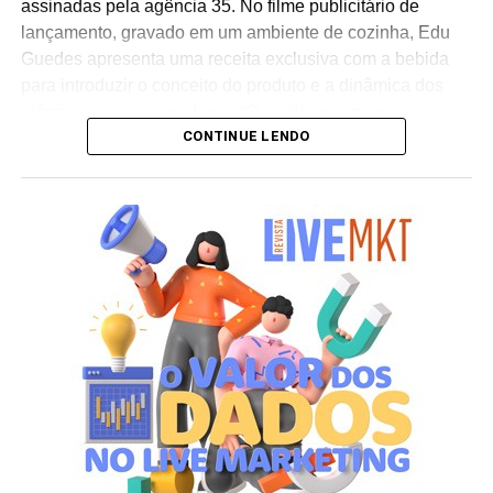
assinadas pela agência 35. No filme publicitário de
lançamento, gravado em um ambiente de cozinha, Edu
Guedes apresenta uma receita exclusiva com a bebida
para introduzir o conceito do produto e a dinâmica dos
prêmios aos consumidores. “Quando uma marca cresce
CONTINUE LENDO
de forma consistente, a comunicação também precisa
evoluir. A segunda edição da Promoção Prêmios em
Família Café Evolutto transforma uma promoção de
sucesso em uma plataforma de comunicação ainda mais
robusta, que amplia a presença da marca e a torna cada
vez mais relevante no mercado brasileiro”, destaca
Astério Segundo,
CEO
da agência 35.
A iniciativa integra o plano de expansão comercial do
Café Evolutto, que busca ampliar a distribuição e a fatia
de mercado em praças estratégicas, com foco no
fortalecimento das vendas nas regiões Sudeste e Sul do
país. “Essa é uma promoção que fortalece toda a cadeia,
estimulando o fluxo de consumidores no varejo, apoiando