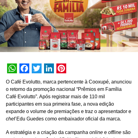
@VidadeCasada, @lardospimentas e @srramirro, que
atuam na divulgação de conteúdos e dinâmicas nas
redes sociais ao lado dos cantores.
O regulamento completo, a consulta de números da sorte
e o regulamento da promoção estão disponíveis no
hotsite
oficial da campanha e nos canais digitais do Mart
Minas.
WhatsApp
Facebook
Twitter
LinkedIn
Pinterest
O Café Evolutto, marca pertencente à Cooxupé, anunciou
o retorno da promoção nacional “Prêmios em Família
Café Evolutto”. Após registrar mais de 110 mil
participantes em sua primeira fase, a nova edição
expande o volume de premiações e traz o apresentador e
chef
Edu Guedes como embaixador oficial da marca.
A estratégia e a criação da campanha
online
e
offline
são