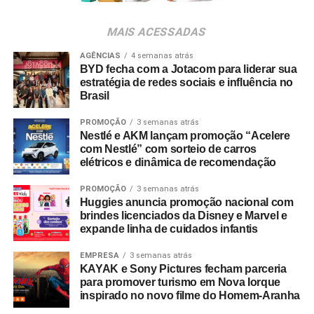
nossos distribuidores e criando oportunidades para atrair
novos consumidores. Nosso objetivo é transformar a
MAIS ACESSADAS
experimentação em preferência e construir relações de
longo prazo com o mercado”, pontua Daniel Salguele,
AGÊNCIAS
4 semanas atrás
BYD fecha com a Jotacom para liderar sua
gerente da Torrefação Cooxupé.
estratégia de redes sociais e influência no
Brasil
A promoção abrange todas as linhas de produtos da
marca em todo o território nacional. Para concorrer aos
PROMOÇÃO
3 semanas atrás
Nestlé e AKM lançam promoção “Acelere
prêmios, os consumidores devem cadastrar os
com Nestlé” com sorteio de carros
comprovantes fiscais pelo site oficial ou via WhatsApp.
elétricos e dinâmica de recomendação
São mais de mil contemplações instantâneas diretas
reveladas no momento do cadastro do produto, além da
PROMOÇÃO
3 semanas atrás
Huggies anuncia promoção nacional com
distribuição de R$ 10 mil toda semana e o sorteio final de
brindes licenciados da Disney e Marvel e
três automóveis elétricos. “Queríamos que a promoção
expande linha de cuidados infantis
fosse muito mais do que um incentivo de compra. Ela
precisava reforçar os atributos da marca, gerar conversa e
EMPRESA
3 semanas atrás
KAYAK e Sony Pictures fecham parceria
manter o Café Evolutto presente na rotina das pessoas. A
para promover turismo em Nova Iorque
combinação entre mecânica simples, premiações
inspirado no novo filme do Homem-Aranha
atrativas, comunicação integrada e a chegada do Edu