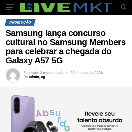
PROMOÇÃO
Samsung lança concurso
cultural no Samsung Members
para celebrar a chegada do
Galaxy A57 5G
Publicado
2 meses atrás
em
28 de maio de 2026
De
admin_ag