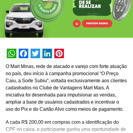
pode ser ABSURDO porque…”
Após o encerramento do prazo de envio das frases, no
dia 8 de junho, uma banca julgadora técnica da Samsung
avaliará as respostas e selecionará as seis frases mais
originais.
Esses seis finalistas passarão pelo crivo do público em
uma rodada de votação popular, que ocorrerá dentro da
WhatsApp
Facebook
Twitter
LinkedIn
Pinterest
própria área de benefícios do aplicativo entre os dias 22 e
O Mart Minas, rede de atacado e varejo com forte atuação
28 de junho de 2026. Os membros da comunidade
no país, deu início à campanha promocional “O Preço
poderão votar quantas vezes quiserem, sem limitação por
Caiu, a Sorte Subiu”, voltada exclusivamente aos clientes
CPF. O resultado oficial com a lista dos vencedores será
cadastrados no Clube de Vantagens Mart Mais. A
publicado na plataforma no dia 1º de julho de 2026.
iniciativa foi desenhada para impulsionar as vendas,
ampliar a base de usuários cadastrados e incentivar o
Os autores das três melhores justificativas serão
uso do Pix e do Cartão Alvo como meios de pagamento.
premiados de acordo com o ranking de votos. 1º lugar
ganha um Smartphpne Galaxy A57 5G; 2º lugar um
A cada R$ 200,00 em compras com a identificação do
Smartwatch Galaxy Watch8 e o 3º lugar um fone de
CPF no caixa, o participante ganha uma oportunidade de