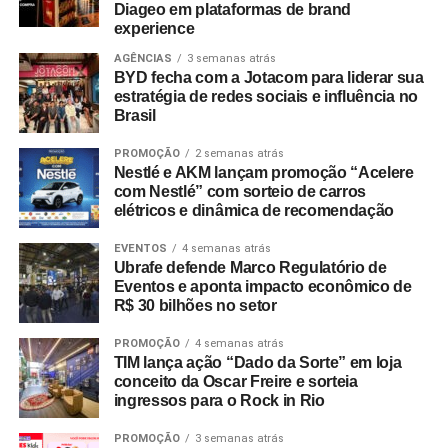
Diageo em plataformas de brand
experience
AGÊNCIAS
3 semanas atrás
BYD fecha com a Jotacom para liderar sua
estratégia de redes sociais e influência no
Brasil
PROMOÇÃO
2 semanas atrás
Nestlé e AKM lançam promoção “Acelere
com Nestlé” com sorteio de carros
elétricos e dinâmica de recomendação
EVENTOS
4 semanas atrás
Ubrafe defende Marco Regulatório de
Eventos e aponta impacto econômico de
R$ 30 bilhões no setor
PROMOÇÃO
4 semanas atrás
TIM lança ação “Dado da Sorte” em loja
conceito da Oscar Freire e sorteia
ingressos para o Rock in Rio
PROMOÇÃO
3 semanas atrás