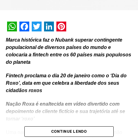
WhatsApp
Facebook
Twitter
LinkedIn
Pinterest
Marca histórica faz o Nubank superar contingente
populacional de diversos países do mundo e
colocaria a fintech entre os 60 países mais populosos
do planeta
Fintech proclama o dia 20 de janeiro como o ‘Dia do
Roxo’, data em que celebra a liberdade dos seus
cidadãos roxos
Nação Roxa é enaltecida em vídeo divertido com
depoimento de cliente fictício e sua trajetória até se
tornar ‘roxo’
CONTINUE LENDO
Uma nação sem fronteiras, sem burocracia e que não