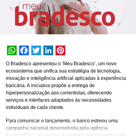
Para celebrar o marco dos 20 milhões de clientes, a
fintech faz ativações em suas redes sociais, entre elas a
publicação de um divertido
vídeo
que simula um
documentário, além da criação de uma bandeira própria.
Na peça veiculada, o Nubank introduz aos espectadores
– com uma irônica e forçada dublagem – o fictício
personagem Vigésimo Millones, que relata suas
experiências em Tarifópolis, Gerentechatópolis e
WhatsApp
Facebook
Twitter
LinkedIn
Pinterest
Asteriscolândia até aportar na Nação Roxa.Prosseguindo
O Bradesco apresentou o ‘Meu Bradesco’, um novo
com o seu depoimento, o Sr. Vigésimo Millones relata o
ecossistema que unifica sua estratégia de tecnologia,
momento em que tomou conhecimento da nova nação e
inovação e inteligência artificial aplicadas à experiência
destaca sua surpresa ao encontrar “uma nação
bancária. A iniciativa propõe a entrega de
reinventada, sem fronteiras, sem idioma oficial, unida
hiperpersonalização aos correntistas, oferecendo
pela bandeira de acabar com burocracias e tarifas
serviços e interfaces adaptados às necessidades
abusivas”.
individuais de cada cliente.
No decorrer do vídeo, o Nubank invoca a celebração de
Para comunicar o lançamento, o banco estreou uma
liberdade e a instituição do Dia do Roxo neste 20 de
campanha nacional desenvolvida pela agência
janeiro. E o personagem fictício conclui o seu
AlmapBBDO, que inaugura uma plataforma contínua de