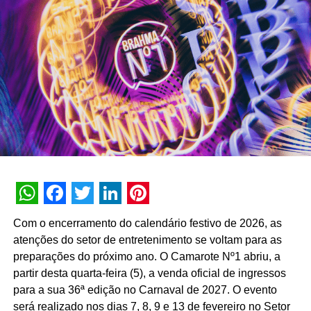
primeiro semestre de 2026, a assistente registrou 74
milhões de interações, alcançando uma taxa de retenção
interna de 90% e índice de resolutividade de 87% nos
atendimentos.
Além da b.ia, o Meu Bradesco engloba ferramentas como
o E-agro — plataforma digital direcionada a produtores
rurais — e sistemas de recomendação de investimentos
suportados por
GenAI
(Inteligência Artificial Generativa),
que fornecem assessoria financeira automatizada e
customizada.
A estratégia de divulgação da campanha engloba
WhatsApp
Facebook
Twitter
LinkedIn
Pinterest
veiculação em canais de TV fechada, mídias digitais,
Com o encerramento do calendário festivo de 2026, as
TÓPICOS RELACIONADOS:
peças de
Out of Home
(OOH) e ações com
atenções do setor de entretenimento se voltam para as
influenciadores digitais, reforçando o posicionamento do
A SEGUIR
preparações do próximo ano. O Camarote Nº1 abriu, a
Mastercard anuncia patrocínio ao Campeonato
banco na transformação digital do setor financeiro.
partir desta quarta-feira (5), a venda oficial de ingressos
Brasileiro de League of Legends
para a sua 36ª edição no Carnaval de 2027. O evento
NÃO PERCA
será realizado nos dias 7, 8, 9 e 13 de fevereiro no Setor