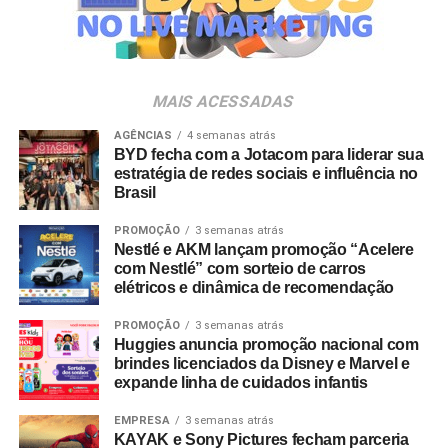
Veia”, conceito focado na valorização da cultura nacional,
da música e da hospitalidade carioca.
Os convites individuais já estão disponíveis para compra
MAIS ACESSADAS
no canal oficial da Ticketmaster, com lote inicial a partir
de R$ 3.950,00. As demais atualizações e atrações do
AGÊNCIAS
4 semanas atrás
BYD fecha com a Jotacom para liderar sua
evento serão divulgadas nos canais oficiais do camarote
estratégia de redes sociais e influência no
nos próximos meses.
Brasil
PROMOÇÃO
3 semanas atrás
Nestlé e AKM lançam promoção “Acelere
com Nestlé” com sorteio de carros
elétricos e dinâmica de recomendação
PROMOÇÃO
3 semanas atrás
Huggies anuncia promoção nacional com
brindes licenciados da Disney e Marvel e
expande linha de cuidados infantis
EMPRESA
3 semanas atrás
KAYAK e Sony Pictures fecham parceria