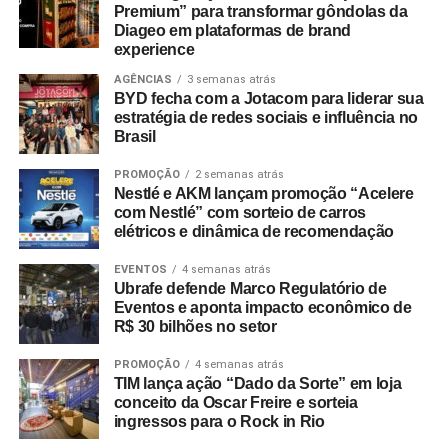
Premium” para transformar gôndolas da
Diageo em plataformas de brand
experience
AGÊNCIAS
3 semanas atrás
BYD fecha com a Jotacom para liderar sua
estratégia de redes sociais e influência no
Brasil
PROMOÇÃO
2 semanas atrás
Nestlé e AKM lançam promoção “Acelere
com Nestlé” com sorteio de carros
elétricos e dinâmica de recomendação
EVENTOS
4 semanas atrás
Ubrafe defende Marco Regulatório de
Eventos e aponta impacto econômico de
R$ 30 bilhões no setor
PROMOÇÃO
4 semanas atrás
TIM lança ação “Dado da Sorte” em loja
conceito da Oscar Freire e sorteia
WhatsApp
Facebook
Twitter
LinkedIn
Pinterest
ingressos para o Rock in Rio