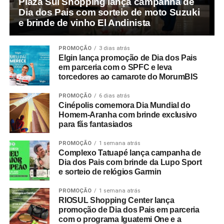
Plaza Sul Shopping lança campanha de
Dia dos Pais com sorteio de moto Suzuki
e brinde de vinho El Andinista
PROMOÇÃO
3 dias atrás
Elgin lança promoção de Dia dos Pais
em parceria com o SPFC e leva
torcedores ao camarote do MorumBIS
PROMOÇÃO
6 dias atrás
Cinépolis comemora Dia Mundial do
Homem-Aranha com brinde exclusivo
para fãs fantasiados
PROMOÇÃO
1 semana atrás
Complexo Tatuapé lança campanha de
Dia dos Pais com brinde da Lupo Sport
e sorteio de relógios Garmin
PROMOÇÃO
1 semana atrás
RIOSUL Shopping Center lança
promoção de Dia dos Pais em parceria
com o programa Iguatemi One e a