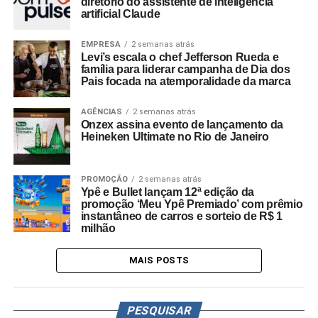
diretório do assistente de inteligência
artificial Claude
EMPRESA
2 semanas atrás
Levi’s escala o chef Jefferson Rueda e
família para liderar campanha de Dia dos
Pais focada na atemporalidade da marca
AGÊNCIAS
2 semanas atrás
Onzex assina evento de lançamento da
Heineken Ultimate no Rio de Janeiro
PROMOÇÃO
2 semanas atrás
Ypê e Bullet lançam 12ª edição da
promoção ‘Meu Ypê Premiado’ com prêmio
instantâneo de carros e sorteio de R$ 1
milhão
MAIS POSTS
PESQUISAR