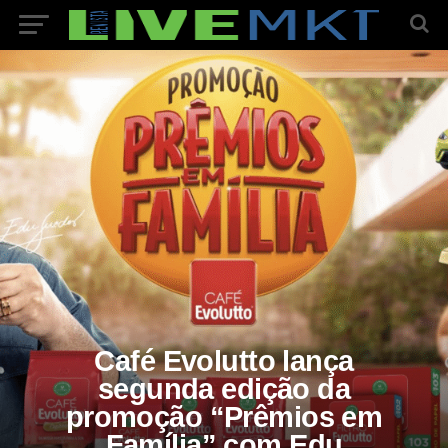
Café Evolutto lança
segunda edição da
promoção “Prêmios em
Família” com Edu