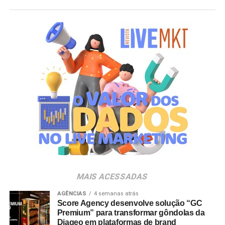
afirma Henrique Troitinho, CEO da Score Media.
O projeto contempla desde a otimização de campanhas
de mídia paga para maior eficiência em investimento até
o fortalecimento da presença orgânica da marca nos
buscadores e a estruturação de inteligência de negócios
baseada em dados. A proposta é criar um ecossistema
digital robusto que amplifique os diferenciais da Oakberry
e gere impacto direto em seu crescimento global.
Segundo Troitinho, a chegada do novo cliente reforça o
posicionamento da Score Media como parceira de
negócios estratégicos para marcas líderes em seus
setores. “Nosso objetivo é potencializar a presença digital
da Oakberry e transformar dados em decisões
MAIS ACESSADAS
estratégicas que sustentem sua expansão no Brasil e no
exterior”, completa.
AGÊNCIAS
4 semanas atrás
Score Agency desenvolve solução “GC
Premium” para transformar gôndolas da
Diageo em plataformas de brand