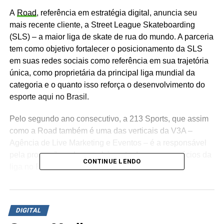
WhatsApp
Facebook
Twitter
LinkedIn
Pinterest
A
Road
, referência em estratégia digital, anuncia seu
mais recente cliente, a Street League Skateboarding
(SLS) – a maior liga de skate de rua do mundo. A parceria
tem como objetivo fortalecer o posicionamento da SLS
em suas redes sociais como referência em sua trajetória
única, como proprietária da principal liga mundial da
categoria e o quanto isso reforça o desenvolvimento do
esporte aqui no Brasil.
Pelo segundo ano consecutivo, a 213 Sports, que assim
como a Road também é uma das verticais da V3A –
Agência de Live Marketing e Eventos – é a responsável
pela promoção e desenvolvimento de novos negócios da
CONTINUE LENDO
liga no Brasil.
A Street League Skateboarding encontrou na Road uma
parceira estratégica e inovadora para impulsionar a
DIGITAL
visibilidade da liga nas redes sociais e ajudar na