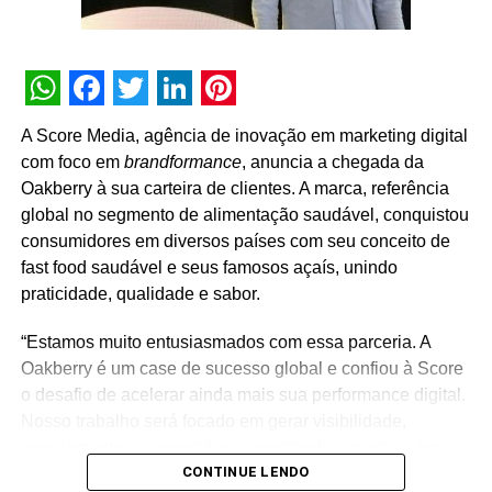
do aplicativo e oferecer relatórios sólidos para diretoria e
conselho.
WhatsApp
Facebook
Twitter
LinkedIn
Pinterest
A Score Media, agência de inovação em marketing digital
com foco em
brandformance
, anuncia a chegada da
Oakberry à sua carteira de clientes. A marca, referência
global no segmento de alimentação saudável, conquistou
consumidores em diversos países com seu conceito de
fast food saudável e seus famosos açaís, unindo
praticidade, qualidade e sabor.
“Estamos muito entusiasmados com essa parceria. A
Oakberry é um case de sucesso global e confiou à Score
o desafio de acelerar ainda mais sua performance digital.
Nosso trabalho será focado em gerar visibilidade,
engajamento e conversões, conectando a marca a novas
CONTINUE LENDO
audiências e sustentando sua expansão internacional”,