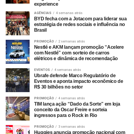
experience
AGÊNCIAS
4 semanas atrás
BYD fecha com a Jotacom para liderar sua
estratégia de redes sociais e influência no
Brasil
PROMOÇÃO
2 semanas atrás
Nestlé e AKM lançam promoção “Acelere
com Nestlé” com sorteio de carros
elétricos e dinâmica de recomendação
EVENTOS
4 semanas atrás
Ubrafe defende Marco Regulatório de
Eventos e aponta impacto econômico de
R$ 30 bilhões no setor
PROMOÇÃO
4 semanas atrás
TIM lança ação “Dado da Sorte” em loja
conceito da Oscar Freire e sorteia
ingressos para o Rock in Rio
PROMOÇÃO
3 semanas atrás
Huggies anuncia promoção nacional com