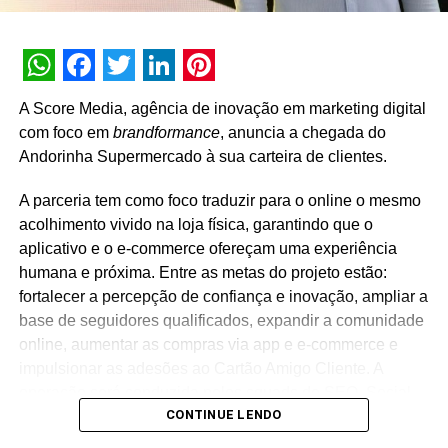
mais profunda com a comunidade de skatistas”, afirma
Daniel Levy, cofundador e diretor da Road.
TÓPICOS RELACIONADOS:
DESTAQUE
WhatsApp
Facebook
Twitter
LinkedIn
Pinterest
A Score Media, agência de inovação em marketing digital
A SEGUIR
com foco em
brandformance
, anuncia a chegada do
Duo&Co incorpora mais uma agência ao grupo e
Andorinha Supermercado à sua carteira de clientes.
projeta faturamento de R$ 50 milhões com
marketing digital em 2024
A parceria tem como foco traduzir para o online o mesmo
NÃO PERCA
acolhimento vivido na loja física, garantindo que o
Duo Studio conquista conta da Cheirin Bão
aplicativo e o e-commerce ofereçam uma experiência
humana e próxima. Entre as metas do projeto estão:
fortalecer a percepção de confiança e inovação, ampliar a
base de seguidores qualificados, expandir a comunidade
online, aumentar as compras via app e e-commerce e
impulsionar as adesões ao Cartão Amigo Cliente. A
operação será conduzida pelos squads de SEO, Social
CONTINUE LENDO
Media e Mídia, que atuarão de forma integrada para
potencializar os resultados e consolidar o