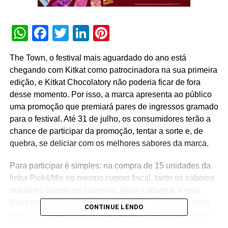
WhatsApp
Facebook
Twitter
LinkedIn
Pinterest
The Town, o festival mais aguardado do ano está
chegando com Kitkat como patrocinadora na sua primeira
edição, e Kitkat Chocolatory não poderia ficar de fora
desse momento. Por isso, a marca apresenta ao público
uma promoção que premiará pares de ingressos gramado
para o festival. Até 31 de julho, os consumidores terão a
chance de participar da promoção, tentar a sorte e, de
quebra, se deliciar com os melhores sabores da marca.
Para participar é simples: na compra de 15 unidades da
linha Pick&Mix no mesmo cupom fiscal, tanto os sabores
regulares quanto os sazonais, basta cadastrar a nota
fiscal no site
www.promokitkat.com.br/
chocolatory
. Após
CONTINUE LENDO
finalizar o cadastro, o consumidor passa a concorrer ao
sorteio de 15 pares de ingressos gramado, que