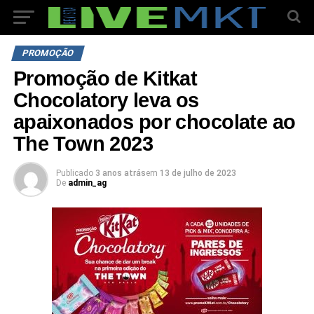
PROMOÇÃO
Promoção de Kitkat
Chocolatory leva os
apaixonados por chocolate ao
The Town 2023
Publicado
3 anos atrás
em
13 de julho de 2023
De
admin_ag