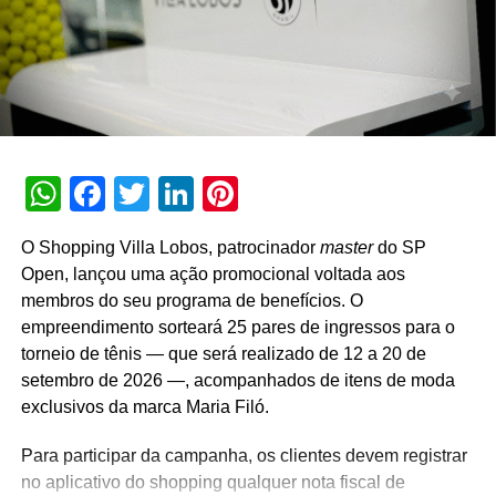
A promoção abrange todas as linhas de produtos da
marca em todo o território nacional. Para concorrer aos
prêmios, os consumidores devem cadastrar os
comprovantes fiscais pelo site oficial ou via WhatsApp.
São mais de mil contemplações instantâneas diretas
reveladas no momento do cadastro do produto, além da
WhatsApp
Facebook
Twitter
LinkedIn
Pinterest
distribuição de R$ 10 mil toda semana e o sorteio final de
três automóveis elétricos. “Queríamos que a promoção
O Shopping Villa Lobos, patrocinador
master
do SP
fosse muito mais do que um incentivo de compra. Ela
Open, lançou uma ação promocional voltada aos
precisava reforçar os atributos da marca, gerar conversa e
membros do seu programa de benefícios. O
manter o Café Evolutto presente na rotina das pessoas. A
empreendimento sorteará 25 pares de ingressos para o
combinação entre mecânica simples, premiações
torneio de tênis — que será realizado de 12 a 20 de
atrativas, comunicação integrada e a chegada do Edu
setembro de 2026 —, acompanhados de itens de moda
Guedes nos permite manter a marca presente na rotina
exclusivos da marca Maria Filó.
do consumidor durante todo o período da campanha”,
conclui Hugo Furlan, coordenador de marketing da
Para participar da campanha, os clientes devem registrar
Cooxupé.
no aplicativo do shopping qualquer nota fiscal de