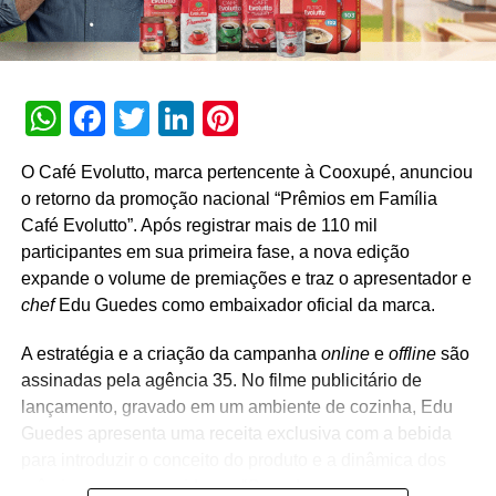
expectativa é ainda maior, pois, além da conexão entre a
marca e seus consumidores proporcionada pelas
experiências, objetivo é aproximar a marca do seu
público, por meio deste asset tão importante que é a
WhatsApp
Facebook
Twitter
LinkedIn
Pinterest
música, na vida dos jovens. “Toda a estratégia que
desenhamos para a promoção, a partir da nossa
O Café Evolutto, marca pertencente à Cooxupé, anunciou
expertise multidisciplinar, está focada na obtenção de
o retorno da promoção nacional “Prêmios em Família
retornos expressivos, tanto nas vendas quanto no
Café Evolutto”. Após registrar mais de 110 mil
relacionamento da marca com uma comunidade
participantes em sua primeira fase, a nova edição
apaixonada e altamente engajada”, afirma a executiva.
expande o volume de premiações e traz o apresentador e
chef
Edu Guedes como embaixador oficial da marca.
A estratégia e a criação da campanha
online
e
offline
são
TÓPICOS RELACIONADOS:
DESTAQUE
assinadas pela agência 35. No filme publicitário de
lançamento, gravado em um ambiente de cozinha, Edu
A SEGUIR
Poupança Premiada Sicredi já premiou mais de
Guedes apresenta uma receita exclusiva com a bebida
80 poupadores em 2023
para introduzir o conceito do produto e a dinâmica dos
prêmios aos consumidores. “Quando uma marca cresce
NÃO PERCA