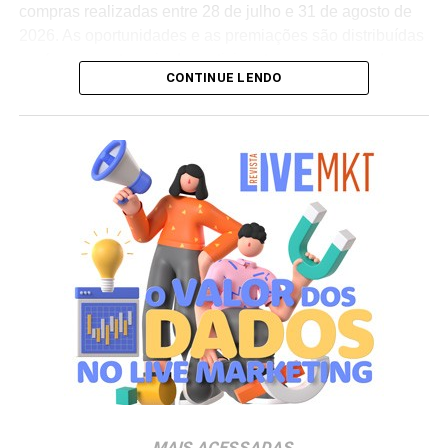
compras realizadas entre 28 de julho e 31 de agosto de
2026. As oportunidades e as premiações são distribuídas
conforme a categoria do participante no programa de
CONTINUE LENDO
relacionamento.
A apuração dos contemplados será realizada no dia 10
de setembro de 2026. Após a divulgação do resultado
oficial, os vencedores terão até o dia 16 de setembro para
realizar a retirada presencial dos ingressos e brindes no
espaço Villa Atende, localizado no piso G1 do shopping.
“O SP Open é um torneio muito relevante para a cidade e
para essa região. Como estamos no evento de forma tão
profunda, nada mais justo do que proporcionar essa
experiência para alguns dos nossos clientes fiéis”,
destaca Aline Ivanov, gerente de marketing do Shopping
Villa Lobos.
Para ingressar no programa e participar do sorteio, os
consumidores devem baixar o aplicativo oficial do
MAIS ACESSADAS