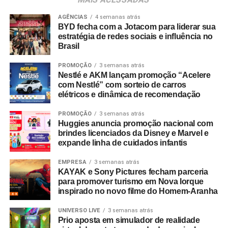
Shopping Villa Lobos, efetuar o cadastro e enviar
comprovantes fiscais de qualquer valor. O regulamento
AGÊNCIAS
4 semanas atrás
BYD fecha com a Jotacom para liderar sua
completo está disponível no site do empreendimento.
estratégia de redes sociais e influência no
Brasil
PROMOÇÃO
3 semanas atrás
Nestlé e AKM lançam promoção “Acelere
com Nestlé” com sorteio de carros
elétricos e dinâmica de recomendação
PROMOÇÃO
3 semanas atrás
Huggies anuncia promoção nacional com
brindes licenciados da Disney e Marvel e
expande linha de cuidados infantis
EMPRESA
3 semanas atrás
KAYAK e Sony Pictures fecham parceria
para promover turismo em Nova Iorque
inspirado no novo filme do Homem-Aranha
UNIVERSO LIVE
3 semanas atrás
Prio aposta em simulador de realidade