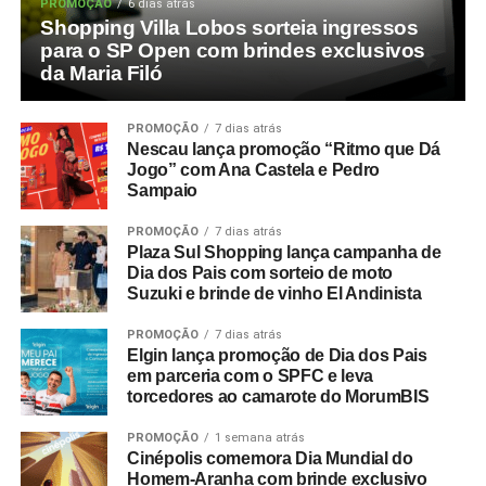
PROMOÇÃO
6 dias atrás
Shopping Villa Lobos sorteia ingressos
para o SP Open com brindes exclusivos
da Maria Filó
PROMOÇÃO
7 dias atrás
Nescau lança promoção “Ritmo que Dá
Jogo” com Ana Castela e Pedro
Sampaio
PROMOÇÃO
7 dias atrás
Plaza Sul Shopping lança campanha de
Dia dos Pais com sorteio de moto
Suzuki e brinde de vinho El Andinista
PROMOÇÃO
7 dias atrás
Elgin lança promoção de Dia dos Pais
em parceria com o SPFC e leva
torcedores ao camarote do MorumBIS
PROMOÇÃO
1 semana atrás
Cinépolis comemora Dia Mundial do
Homem-Aranha com brinde exclusivo