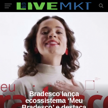
Bradesco lança
ecossistema ‘Meu
Bradesco’ e destaca