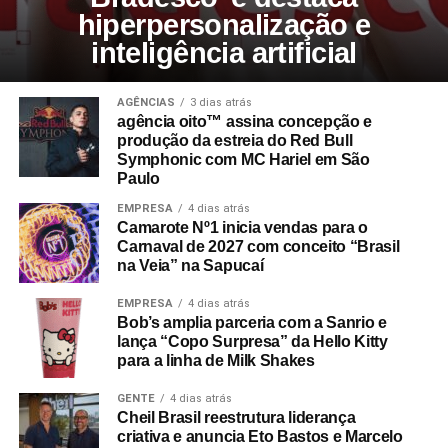
hiperpersonalização e
inteligência artificial
AGÊNCIAS
3 dias atrás
agência oito™ assina concepção e
produção da estreia do Red Bull
Symphonic com MC Hariel em São
Paulo
EMPRESA
4 dias atrás
Camarote Nº1 inicia vendas para o
Carnaval de 2027 com conceito “Brasil
na Veia” na Sapucaí
EMPRESA
4 dias atrás
Bob’s amplia parceria com a Sanrio e
lança “Copo Surpresa” da Hello Kitty
para a linha de Milk Shakes
GENTE
4 dias atrás
Cheil Brasil reestrutura liderança
criativa e anuncia Eto Bastos e Marcelo