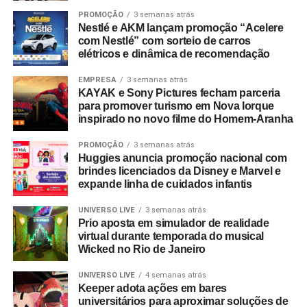
PROMOÇÃO
3 semanas atrás
Nestlé e AKM lançam promoção “Acelere
com Nestlé” com sorteio de carros
elétricos e dinâmica de recomendação
EMPRESA
3 semanas atrás
KAYAK e Sony Pictures fecham parceria
para promover turismo em Nova Iorque
inspirado no novo filme do Homem-Aranha
PROMOÇÃO
3 semanas atrás
Huggies anuncia promoção nacional com
brindes licenciados da Disney e Marvel e
expande linha de cuidados infantis
UNIVERSO LIVE
3 semanas atrás
Prio aposta em simulador de realidade
virtual durante temporada do musical
Wicked no Rio de Janeiro
UNIVERSO LIVE
4 semanas atrás
WhatsApp
Facebook
Twitter
LinkedIn
Pinterest
Keeper adota ações em bares
universitários para aproximar soluções de