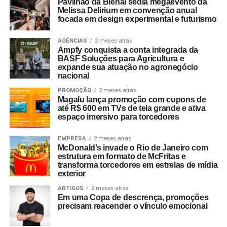
Pavilhão da Bienal sedia megaevento da
Melissa Delirium em convenção anual
focada em design experimental e futurismo
AGÊNCIAS
2 meses atrás
Ampfy conquista a conta integrada da
BASF Soluções para Agricultura e
expande sua atuação no agronegócio
nacional
PROMOÇÃO
2 meses atrás
Magalu lança promoção com cupons de
até R$ 600 em TVs de tela grande e ativa
espaço imersivo para torcedores
EMPRESA
2 meses atrás
McDonald’s invade o Rio de Janeiro com
estrutura em formato de McFritas e
transforma torcedores em estrelas de mídia
exterior
ARTIGOS
2 meses atrás
Em uma Copa de descrença, promoções
precisam reacender o vínculo emocional