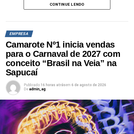
CONTINUE LENDO
EMPRESA
Camarote Nº1 inicia vendas
para o Carnaval de 2027 com
conceito “Brasil na Veia” na
Sapucaí
Publicado
16 horas atrás
em
6 de agosto de 2026
De
admin_ag
O filme com direção de cena de
Rog Souza
e produção
da
Tropical Film
traz uma série de situações nas quais
homens expressam suas emoções, sentimentos e