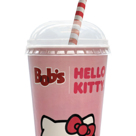
comenta
Carlos Pitchu
,
Os convites individuais já estão disponíveis para compra
vice-presidente
no canal oficial da Ticketmaster, com lote inicial a partir
de
mídia
e
comunicaçã
de R$ 3.950,00. As demais atualizações e atrações do
o
da Natura &CO.
evento serão divulgadas nos canais oficiais do camarote
nos próximos meses.
A ação de comunicação marca o lançamento de
Natura
Homem Tato
, uma criação exclusiva da
Casa de
Perfumaria do Brasil
. Além do filme em TV aberta e
fechada, a campanha segue no ambiente digital com a
participação de influenciadores e ainda OOH com mídia
exterior regional e
rádio
.
TÓPICOS RELACIONADOS:
DESTAQUE
A SEGUIR
Simone Biles desiste de provas individuais e
patrocinadores reagem