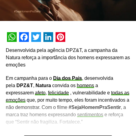
WhatsApp
Facebook
Twitter
LinkedIn
Pinterest
Desenvolvida pela agência DPZ&T, a campanha da
Natura reforça a importância dos homens expressarem as
emoções
Em campanha para o
Dia dos Pais
, desenvolvida
pela
DPZ&T
,
Natura
convida os
homens
a
expressarem
afeto
,
felicidade
, vulnerabilidade e
todas as
emoções
que, por muito tempo, eles foram incentivados a
não demonstrar. Com o filme
#SejaHomemPraSentir
, a
marca traz homens expressando
sentimentos
e reforça
que “Sentir não fragiliza. Fortalece.”