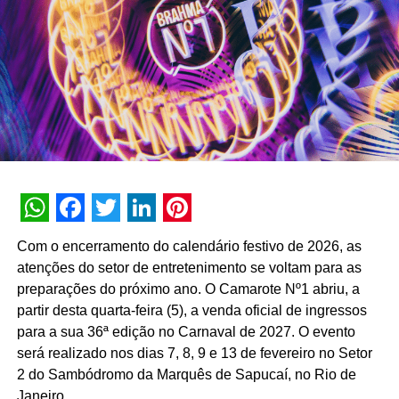
felicidades, além de demonstrações de afeto entre pais e
filhos a partir do
toque
. Momentos em que eles
manifestam a força de se sentir bem na própria pele.
WhatsApp
Facebook
Twitter
LinkedIn
Pinterest
Com o encerramento do calendário festivo de 2026, as
“O vínculo e
atenções do setor de entretenimento se voltam para as
a
demonstração
de
preparações do próximo ano. O Camarote Nº1 abriu, a
carinho entre pai
partir desta quarta-feira (5), a venda oficial de ingressos
para a sua 36ª edição no Carnaval de 2027. O evento
e
filho
tem um poder
será realizado nos dias 7, 8, 9 e 13 de fevereiro no Setor
transformador.
2 do Sambódromo da Marquês de Sapucaí, no Rio de
Janeiro.