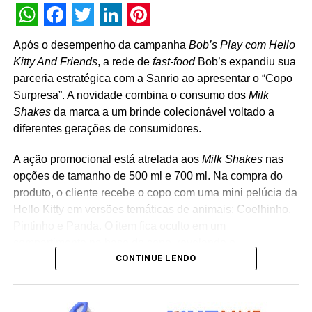
WhatsApp
Facebook
Twitter
LinkedIn
Pinterest
Após o desempenho da campanha
Bob’s Play com Hello
Kitty And Friends
, a rede de
fast-food
Bob’s expandiu sua
parceria estratégica com a Sanrio ao apresentar o “Copo
Surpresa”. A novidade combina o consumo dos
Milk
Shakes
da marca a um brinde colecionável voltado a
diferentes gerações de consumidores.
A ação promocional está atrelada aos
Milk Shakes
nas
opções de tamanho de 500 ml e 700 ml. Na compra do
produto, o cliente recebe o copo com uma mini pelúcia da
Hello Kitty em versões temáticas de animais: Coelhinho,
Pintinho e Panda. O item fica oculto em um
compartimento na base do copo, revelando o
CONTINUE LENDO
personagem surpresa apenas no momento da abertura
da embalagem. “A receptividade do público à campanha
mostrou a força que Hello Kitty and Friends têm na
criação de experiências afetivas para diferentes