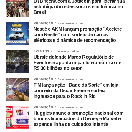
BYD fecha com a Jotacom para liderar sua
estratégia de redes sociais e influência no
Brasil
PROMOÇÃO
2 semanas atrás
Nestlé e AKM lançam promoção “Acelere
com Nestlé” com sorteio de carros
elétricos e dinâmica de recomendação
EVENTOS
4 semanas atrás
Ubrafe defende Marco Regulatório de
Eventos e aponta impacto econômico de
R$ 30 bilhões no setor
PROMOÇÃO
4 semanas atrás
TIM lança ação “Dado da Sorte” em loja
conceito da Oscar Freire e sorteia
ingressos para o Rock in Rio
PROMOÇÃO
3 semanas atrás
Huggies anuncia promoção nacional com
brindes licenciados da Disney e Marvel e
expande linha de cuidados infantis