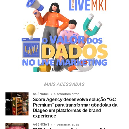
gerações. Com o Copo Surpresa, queremos trazer um
novo momento de interação com a marca, adicionando
um elemento de surpresa que torna cada visita ao Bob’s
ainda mais divertida”, aponta Renata Brigatti Lange,
diretora de marketing do Bob’s.
A campanha possui abrangência nacional e estará
disponível por tempo limitado em todos os restaurantes
da rede até 31 de agosto de 2026, ou enquanto durarem
os estoques nas unidades.
MAIS ACESSADAS
AGÊNCIAS
4 semanas atrás
Score Agency desenvolve solução “GC
Premium” para transformar gôndolas da
Diageo em plataformas de brand
experience
AGÊNCIAS
4 semanas atrás