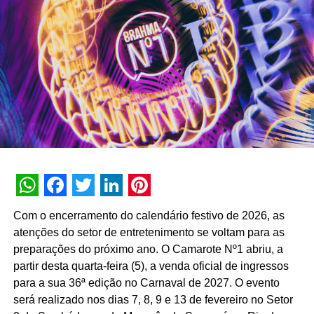
WhatsApp
Facebook
Twitter
LinkedIn
Pinterest
Com o encerramento do calendário festivo de 2026, as
atenções do setor de entretenimento se voltam para as
preparações do próximo ano. O Camarote Nº1 abriu, a
partir desta quarta-feira (5), a venda oficial de ingressos
para a sua 36ª edição no Carnaval de 2027. O evento
“A Sadia tem a inovação no seu DNA e é uma das marcas
será realizado nos dias 7, 8, 9 e 13 de fevereiro no Setor
precursoras da categoria de pratos prontos. Há anos