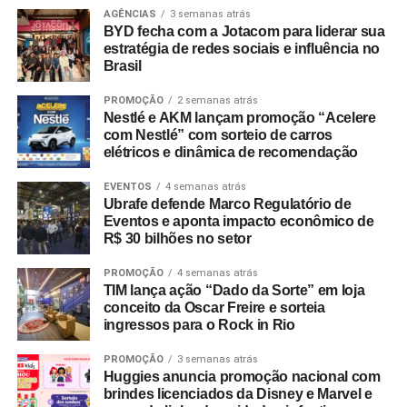
Atendimento Produtora: Julia Tavares
AGÊNCIAS
3 semanas atrás
BYD fecha com a Jotacom para liderar sua
Coordenação de Produção: Flavia Sereno Mancen, Juliana
estratégia de redes sociais e influência no
Scodeler, Natália Meira
Brasil
PROMOÇÃO
2 semanas atrás
Assistente de Direção: Tina Ponte
Nestlé e AKM lançam promoção “Acelere
com Nestlé” com sorteio de carros
Diretora de Arte: Larissa Cambauva
elétricos e dinâmica de recomendação
Diretora de Produção: Nani Matias
EVENTOS
4 semanas atrás
Ubrafe defende Marco Regulatório de
Eventos e aponta impacto econômico de
Culinarista: Paula Rainho
R$ 30 bilhões no setor
Montagem: Claudio Borrelli, Marcelo Cavalieri AMC e
PROMOÇÃO
4 semanas atrás
Natalia Farias
TIM lança ação “Dado da Sorte” em loja
conceito da Oscar Freire e sorteia
Finalizador: Andreia Figueiredo
ingressos para o Rock in Rio
PROMOÇÃO
3 semanas atrás
Colorista: Estúdio Ely
Huggies anuncia promoção nacional com
brindes licenciados da Disney e Marvel e
Pós-produção/Finalização: Tribbo