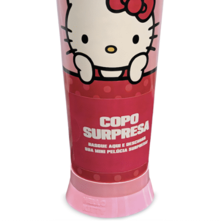
dos pratos prontos.
FICHA TÉCNICA
Título: Esconde-Esconde
Agência: Africa
Anunciante: BRF
Produto: Pratos Prontos Sadia
CCO:
Sergio
Gordilho
Direção Executiva de Criação: Rynaldo Gondim
Criação: Rynaldo Gondim/ Pedro Guerra / Eduardo Vares /
Samoel Junqueira
Direção Executiva de Criação Digital: Rodrigo Marangoni