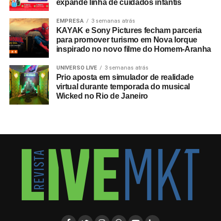
expande linha de cuidados infantis
Produtora Som: Raw Audio
EMPRESA
3 semanas atrás
KAYAK e Sony Pictures fecham parceria
para promover turismo em Nova Iorque
Produção: Fernando Forni e Hilton Raw
inspirado no novo filme do Homem-Aranha
Atendimento: Carolina Peternelli
UNIVERSO LIVE
3 semanas atrás
Prio aposta em simulador de realidade
Finalização: Enrico Maccio
virtual durante temporada do musical
Wicked no Rio de Janeiro
Locução: Daniel Almeida
Aprovação/Cliente: Marcelo Suarez / Gisela Toledo / Julia
Cruz / Bruna Mezher / Rafael Gonçalez / Sharon Harrison /
Brunna Sá
TÓPICOS RELACIONADOS:
DESTAQUE
A SEGUIR
Natura incentiva demonstração de sentimentos
no Dia dos Pais