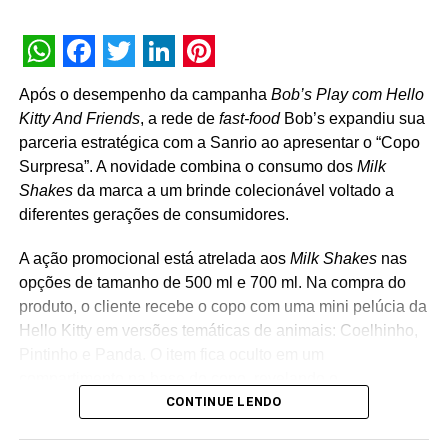
Diretor de Criação: Will Ferrari
Criação: Giovanni Richetti / Saulo Vinhedo / Henrique
WhatsApp
Facebook
Twitter
LinkedIn
Pinterest
Chaparro / Abner Santos
Após o desempenho da campanha
Bob’s Play com Hello
Kitty And Friends
, a rede de
fast-food
Bob’s expandiu sua
Estratégia Digital: Carol Patrocínio, Dayana Teixeira,
parceria estratégica com a Sanrio ao apresentar o “Copo
Marina Soares
Surpresa”. A novidade combina o consumo dos
Milk
Shakes
da marca a um brinde colecionável voltado a
Gerente de Conteúdo: Carol Patrocínio, Dayana Teixeira
diferentes gerações de consumidores.
Conteúdo: Marina Soares
A ação promocional está atrelada aos
Milk Shakes
nas
opções de tamanho de 500 ml e 700 ml. Na compra do
VP de Operações e Atendimento: Carolina Boccia
produto, o cliente recebe o copo com uma mini pelúcia da
Hello Kitty em versões temáticas de animais: Coelhinho,
Atendimento: Maira Bandeira / Juliana Jordão / Jaqueline
Pintinho e Panda. O item fica oculto em um
Camargo / Thais Guarlotti / Paloma Oliveira
compartimento na base do copo, revelando o
CONTINUE LENDO
personagem surpresa apenas no momento da abertura
Mídia: Agnieszka Halina Porada / Luciana Prado / Camila
da embalagem. “A receptividade do público à campanha
Artacio / Giovanna Passo / Andreína Clemente / Gislayne