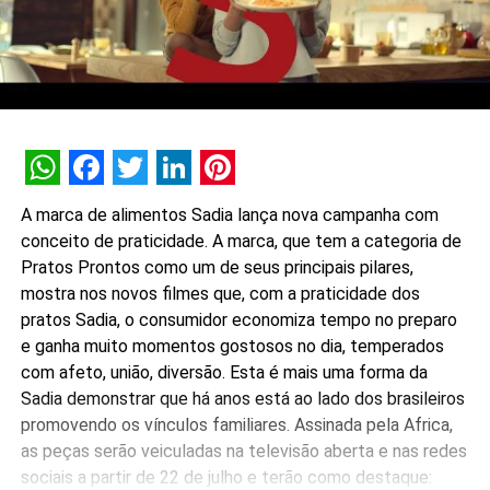
WhatsApp
Facebook
Twitter
LinkedIn
Pinterest
A marca de alimentos Sadia lança nova campanha com
conceito de praticidade. A marca, que tem a categoria de
Pratos Prontos como um de seus principais pilares,
mostra nos novos filmes que, com a praticidade dos
pratos Sadia, o consumidor economiza tempo no preparo
e ganha muito momentos gostosos no dia, temperados
com afeto, união, diversão. Esta é mais uma forma da
Sadia demonstrar que há anos está ao lado dos brasileiros
promovendo os vínculos familiares. Assinada pela Africa,
as peças serão veiculadas na televisão aberta e nas redes
sociais a partir de 22 de julho e terão como destaque: