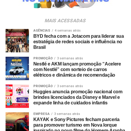
Bauducco lança linha Bites e promove desafio no
da música e da hospitalidade carioca.
TikTok com Dennis DJ
Os convites individuais já estão disponíveis para compra
NÃO PERCA
MAIS ACESSADAS
Marcas trocam o tradicional “Black Friday” por
no canal oficial da Ticketmaster, com lote inicial a partir
campanhas próprias como “Red Friday”, “Black
de R$ 3.950,00. As demais atualizações e atrações do
AGÊNCIAS
4 semanas atrás
Fábrica” , “Liquida Black”
BYD fecha com a Jotacom para liderar sua
evento serão divulgadas nos canais oficiais do camarote
estratégia de redes sociais e influência no
nos próximos meses.
Brasil
PROMOÇÃO
3 semanas atrás
Nestlé e AKM lançam promoção “Acelere
com Nestlé” com sorteio de carros
elétricos e dinâmica de recomendação
PROMOÇÃO
3 semanas atrás
Huggies anuncia promoção nacional com
brindes licenciados da Disney e Marvel e
expande linha de cuidados infantis
EMPRESA
3 semanas atrás
KAYAK e Sony Pictures fecham parceria
para promover turismo em Nova Iorque
inspirado no novo filme do Homem-Aranha