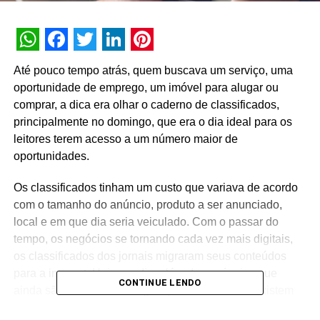
WhatsApp
Facebook
Twitter
LinkedIn
Pinterest
Até pouco tempo atrás, quem buscava um serviço, uma
oportunidade de emprego, um imóvel para alugar ou
comprar, a dica era olhar o caderno de classificados,
principalmente no domingo, que era o dia ideal para os
leitores terem acesso a um número maior de
oportunidades.
Os classificados tinham um custo que variava de acordo
com o tamanho do anúncio, produto a ser anunciado,
local e em que dia seria veiculado. Com o passar do
tempo, os negócios se tornando cada vez mais digitais,
os classificados dos jornais migraram seus conteúdos
para a internet. Hoje em dia, além dos anúncios que
CONTINUE LENDO
ainda são vinculados a algum jornal ou revista, existem
plataformas exclusivas de classificados, a exemplo do