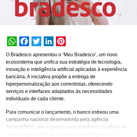
empresas, até então pouco acostumadas a usar a
tecnologia, perceberam o quanto ela pode contribuir para
as mais diferentes atividades, como trabalho, escola,
lazer e negócios. Isso levou o setor a um crescimento
poucas vezes visto. Para se ter uma ideia, em 2020, as
vendas pela internet, de algumas categorias de produtos,
WhatsApp
Facebook
Twitter
LinkedIn
Pinterest
mais que dobraram se comparadas aos mesmo período
O Bradesco apresentou o ‘Meu Bradesco’, um novo
do ano anterior.
ecossistema que unifica sua estratégia de tecnologia,
inovação e inteligência artificial aplicadas à experiência
Um estudo do Movimento Compre&Confie em parceria
bancária. A iniciativa propõe a entrega de
com Associação Brasileira de Comércio Eletrônico
hiperpersonalização aos correntistas, oferecendo
(
ABComm
) revelou que o e-commerce brasileiro faturou
serviços e interfaces adaptados às necessidades
56,8% a mais nos oito primeiros meses de 2020 em
individuais de cada cliente.
comparação com igual período do ano passado. Embora
o valor do tíquete médio tenha caído 5,4%, o aumento do
Para comunicar o lançamento, o banco estreou uma
faturamento foi possível porque houve crescimento de
campanha nacional desenvolvida pela agência
65,7% no número de pedidos. E não se engane: esses
AlmapBBDO, que inaugura uma plataforma contínua de
números refletem também a busca por produtos e
comunicação sobre as iniciativas tecnológicas da