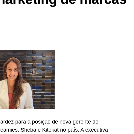
CRM
,
retail
, eventos,
live commerce
, produção de
voltado a soluções de inteligência artificial.
rdez para a posição de nova gerente de
eamies, Sheba e Kitekat no país. A executiva