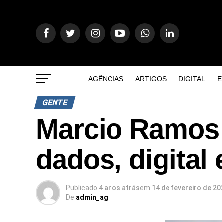
AGÊNCIAS
ARTIGOS
DIGITAL
E
GENTE
Marcio Ramos 
dados, digital
Publicado
4 anos atrás
em
14 de fevereiro de 20
De
admin_ag