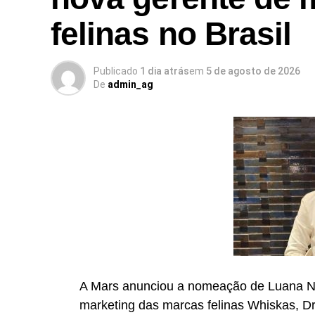
a Cheil opera com núcleos dedicados de
conteúdo,
social
e um estúdio proprietário 
felinas no Brasil
Publicado
1 dia atrás
em
5 de agosto de 2026
De
admin_ag
A Mars anunciou a nomeação de Luana Na
marketing das marcas felinas Whiskas, Dr