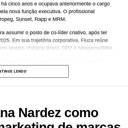
a há cinco anos e ocupava anteriormente o cargo
pela nova função executiva. O profissional
ropeg, Sunset, Rapp e MRM.
ra assumir o posto de co-líder criativo, após ter
025. Em sua trajetória corporativa, Fiuza reúne
como Mutato, Publicis Brasil, DPZ e Neogama/BBH.
e complementares, além de já terem trabalhado
A da Cheil – sabendo muito bem navegar pelas
NTINUE LENDO
ferecemos para nossos clientes. Acreditamos que
érie de benefícios para os processos, além de
s projetos e clientes”, destaca Tatiana Pacheco,
ana Nardez como
a criativa integrada às demais áreas de
os tradicionais de planejamento, criação e mídia,
marketing de marcas