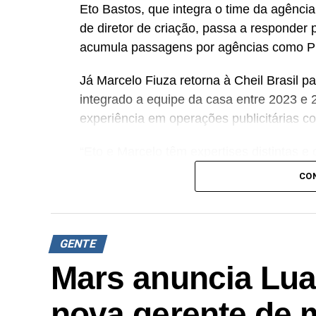
Eto Bastos, que integra o time da agênci
de diretor de criação, passa a responder 
acumula passagens por agências como P
Já Marcelo Fiuza retorna à Cheil Brasil pa
integrado a equipe da casa entre 2023 e 2
experiência em operações publicitárias 
“Eto e Marcelo têm expertises distintas 
juntos e conhecerem profundamente o DN
CO
diversas disciplinas e plataformas que o
essa liderança compartilhada trará uma s
resultados ainda mais efetivos para nosso
GENTE
COO
da Cheil Brasil.
Mars anuncia Lu
A movimentação busca fortalecer a entreg
especialidade da agência. Além dos serviç
nova gerente de 