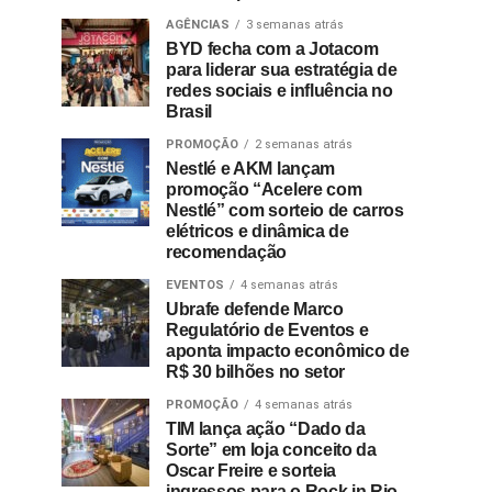
AGÊNCIAS
3 semanas atrás
BYD fecha com a Jotacom
para liderar sua estratégia de
redes sociais e influência no
Brasil
PROMOÇÃO
2 semanas atrás
Nestlé e AKM lançam
promoção “Acelere com
Nestlé” com sorteio de carros
elétricos e dinâmica de
recomendação
EVENTOS
4 semanas atrás
Ubrafe defende Marco
Regulatório de Eventos e
aponta impacto econômico de
R$ 30 bilhões no setor
PROMOÇÃO
4 semanas atrás
TIM lança ação “Dado da
Sorte” em loja conceito da
Oscar Freire e sorteia
ingressos para o Rock in Rio