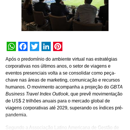
pela valorização das pessoas que fazem os eventos
acontecerem”, afirma Paulo Ventura, presidente da
UBRAFE.
A iniciativa estabelece uma agenda permanente de
governança e diálogo, que inclui a criação de campanhas
educativas, o compartilhamento de metodologias de
WhatsApp
Facebook
Twitter
LinkedIn
Pinterest
gestão, a definição de diretrizes operacionais unificadas
Após o predomínio do ambiente virtual nas estratégias
para os pavilhões e a atuação conjunta junto a órgãos
corporativas nos últimos anos, o setor de viagens e
públicos e autoridades reguladoras.
eventos presenciais volta a se consolidar como peça-
chave nas áreas de marketing, comunicação e recursos
Para Guto Guedes, presidente da ABRACE, “a assinatura
humanos. O movimento acompanha a projeção do
GBTA
deste acordo representa um avanço importante para as
Business Travel Index Outlook
, que prevê movimentação
empresas de cenografia e montagem de estandes e,
de US$ 2 trilhões anuais para o mercado global de
principalmente, para os profissionais que atuam na
viagens corporativas até 2029, superando os índices pré-
montagem e na desmontagem dos eventos. Acreditamos
pandemia.
que o fortalecimento do setor passa pela valorização das
pessoas que transformam projetos em realidade e fazem
Segundo a Associação Latino Americana de Gestão de
a nossa indústria crescer”.