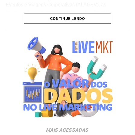
Eventos e Viagens Corporativas (ALAGEV), as
organizações expandiram a métrica de retorno desses
CONTINUE LENDO
investimentos. Além dos indicadores financeiros diretos, a
estratégia passa a computar ganhos de
branding
,
integração de times e retenção de talentos.v”Quando
existe estratégia e um bom planejamento, a viagem deixa
de cumprir apenas uma função operacional, como a de
ser um prêmio pontual, e passa a fazer parte da
construção da experiência da marca e gerar valor para o
negócio. Grandes eventos podem reunir colaboradores,
clientes, fornecedores, investidores e lideranças em um
mesmo ambiente, criando oportunidades para fortalecer
relacionamentos, ampliar o
networking
e gerar novos
negócios. As possibilidades de ativação e experiência de
marca em eventos são infinitas”, analisa Luciana Dantas,
vice-presidente da ALAGEV.
A preferência por experiências presenciais também é
MAIS ACESSADAS
chancelada por pesquisas do setor. Dados do
Incentive