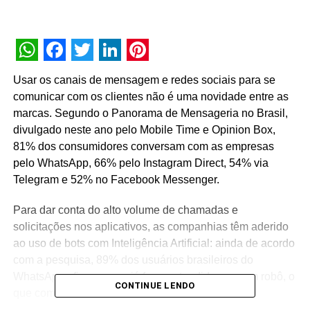
WhatsApp
Facebook
Twitter
LinkedIn
Pinterest
Usar os canais de mensagem e redes sociais para se
comunicar com os clientes não é uma novidade entre as
marcas. Segundo o Panorama de Mensageria no Brasil,
divulgado neste ano pelo Mobile Time e Opinion Box,
81% dos consumidores conversam com as empresas
pelo WhatsApp, 66% pelo Instagram Direct, 54% via
Telegram e 52% no Facebook Messenger.
Para dar conta do alto volume de chamadas e
solicitações nos aplicativos, as companhias têm aderido
ao uso de bots com Inteligência Artificial: ainda de acordo
com a pesquisa, 89% dos usuários brasileiros do
WhatsApp afirmam que já foram atendidos por um robô, o
CONTINUE LENDO
que comprova a relevância deste mercado.