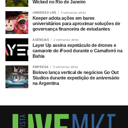
Wicked no Rio de Janeiro
mundial. Do total de compradores corporativos do
programa oficial, 40% integravam o segmento B2B,
UNIVERSO LIVE
3 semanas atrás
Keeper adota ações em bares
figurando o Brasil entre os dez principais mercados
universitários para aproximar soluções de
globais consumidores da modalidade.
governança financeira de estudantes
A relevância das experiências esportivas de grande porte
AGÊNCIAS
2 semanas atrás
Layer Up assina espetáculo de drones e
exige planejamento de longo prazo, com marcas já
camarote do iFood durante o Camaforró na
estruturando ações voltadas para a Copa do Mundo de
Bahia
2030, que terá partidas distribuídas entre Espanha,
Portugal, Marrocos, Uruguai, Argentina e Paraguai.
EMPRESA
3 semanas atrás
Bolovo lança vertical de negócios Go Out
Studios durante expedição de aniversário
Entre as sedes, o governo do Marrocos antecipou
na Argentina
investimentos por meio do programa
Airports 2030
,
focado em expandir a capacidade para 80 milhões de
passageiros ao ano, construindo um aeroporto
internacional em Casablanca e reformando outros sete
terminais nas cidades-sede do país. “A Copa de 2030
apresentará um nível de complexidade inédito para os
gestores de eventos e viagens, já que envolverá