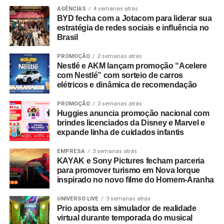
Travel Index
apontam que 80% dos colaboradores
AGÊNCIAS
4 semanas atrás
BYD fecha com a Jotacom para liderar sua
consideram viagens de incentivo a forma mais relevante
estratégia de redes sociais e influência no
de reconhecimento profissional — contra 20% que optam
Brasil
por bonificações financeiras ou bens materiais. A
PROMOÇÃO
2 semanas atrás
pesquisa revela ainda que essas ativações aumentam a
Nestlé e AKM lançam promoção “Acelere
retenção de lembrança de marca em até 35%, além de
com Nestlé” com sorteio de carros
96% dos entrevistados relatarem incremento na
elétricos e dinâmica de recomendação
motivação.
PROMOÇÃO
3 semanas atrás
Huggies anuncia promoção nacional com
No âmbito comercial, organizações com programas
brindes licenciados da Disney e Marvel e
estruturados de viagens de incentivo registram até três
expande linha de cuidados infantis
vezes mais chances de ultrapassar suas metas de
vendas em comparação com concorrentes sem
EMPRESA
3 semanas atrás
KAYAK e Sony Pictures fecham parceria
programas similares.
para promover turismo em Nova Iorque
inspirado no novo filme do Homem-Aranha
A Copa do Mundo do México, Estados Unidos e Canadá
figurou como um dos grandes catalisadores do setor.
UNIVERSO LIVE
3 semanas atrás
Prio aposta em simulador de realidade
Segundo números da FIFA, foram comercializados mais
virtual durante temporada do musical
de 607 mil pacotes de hospitalidade durante o torneio