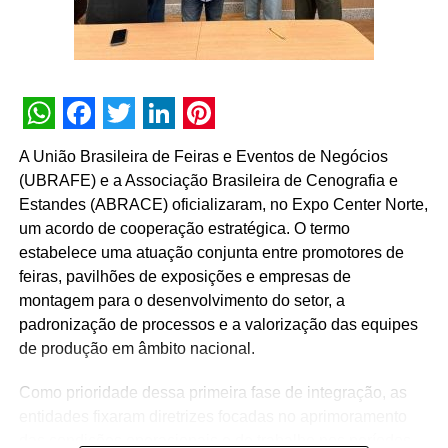
TÓPICOS RELACIONADOS:
DESTAQUE
WhatsApp
Facebook
Twitter
LinkedIn
Pinterest
A SEGUIR
A União Brasileira de Feiras e Eventos de Negócios
Rio de Janeiro terá primeiro Réveillon com
(UBRAFE) e a Associação Brasileira de Cenografia e
emissão neutra de carbono
Estandes (ABRACE) oficializaram, no Expo Center Norte,
NÃO PERCA
um acordo de cooperação estratégica. O termo
Bob’s leva sofá de Friends para Shopping Center
estabelece uma atuação conjunta entre promotores de
Norte
feiras, pavilhões de exposições e empresas de
montagem para o desenvolvimento do setor, a
padronização de processos e a valorização das equipes
de produção em âmbito nacional.
Como prioridade dessa primeira fase de integração, as
entidades fixaram diretrizes focadas no aprimoramento
das condições operacionais e de trabalho nos períodos