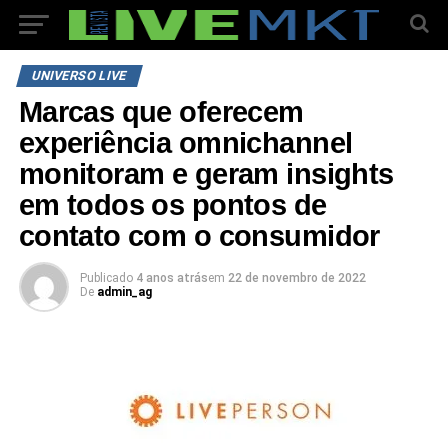
UNIVERSO LIVE
Marcas que oferecem
experiência omnichannel
monitoram e geram insights
em todos os pontos de
contato com o consumidor
Publicado
4 anos atrás
em
22 de novembro de 2022
De
admin_ag