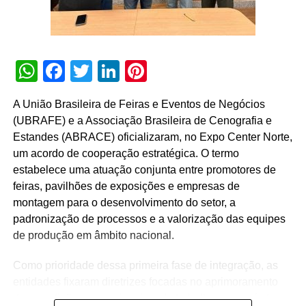
por unidade. A campanha durará até terminarem os
estoques.
TÓPICOS RELACIONADOS:
WhatsApp
Facebook
Twitter
LinkedIn
DESTAQUE
Pinterest
A SEGUIR
Marcas que oferecem experiência omnichannel
A União Brasileira de Feiras e Eventos de Negócios
monitoram e geram insights em todos os pontos
(UBRAFE) e a Associação Brasileira de Cenografia e
de contato com o consumidor
Estandes (ABRACE) oficializaram, no Expo Center Norte,
um acordo de cooperação estratégica. O termo
NÃO PERCA
Cereser leva brinde à praia
estabelece uma atuação conjunta entre promotores de
feiras, pavilhões de exposições e empresas de
montagem para o desenvolvimento do setor, a
padronização de processos e a valorização das equipes
de produção em âmbito nacional.
Como prioridade dessa primeira fase de integração, as
entidades fixaram diretrizes focadas no aprimoramento
das condições operacionais e de trabalho nos períodos