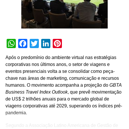
pela valorização das pessoas que fazem os eventos
acontecerem”, afirma Paulo Ventura, presidente da
UBRAFE.
A iniciativa estabelece uma agenda permanente de
governança e diálogo, que inclui a criação de campanhas
WhatsApp
Facebook
Twitter
LinkedIn
Pinterest
educativas, o compartilhamento de metodologias de
gestão, a definição de diretrizes operacionais unificadas
Após o predomínio do ambiente virtual nas estratégias
para os pavilhões e a atuação conjunta junto a órgãos
corporativas nos últimos anos, o setor de viagens e
públicos e autoridades reguladoras.
eventos presenciais volta a se consolidar como peça-
chave nas áreas de marketing, comunicação e recursos
Para Guto Guedes, presidente da ABRACE, “a assinatura
humanos. O movimento acompanha a projeção do
GBTA
deste acordo representa um avanço importante para as
Business Travel Index Outlook
, que prevê movimentação
empresas de cenografia e montagem de estandes e,
de US$ 2 trilhões anuais para o mercado global de
principalmente, para os profissionais que atuam na
viagens corporativas até 2029, superando os índices pré-
montagem e na desmontagem dos eventos. Acreditamos
pandemia.
que o fortalecimento do setor passa pela valorização das
pessoas que transformam projetos em realidade e fazem
Segundo a Associação Latino Americana de Gestão de
a nossa indústria crescer”.