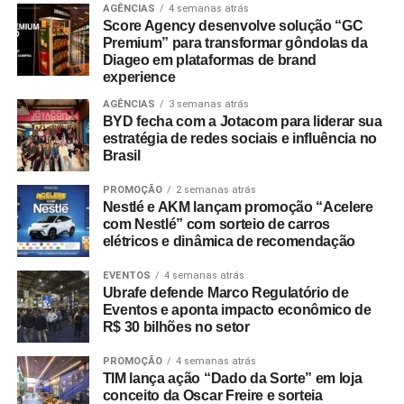
AGÊNCIAS
4 semanas atrás
Travel Index
apontam que 80% dos colaboradores
Score Agency desenvolve solução “GC
consideram viagens de incentivo a forma mais relevante
Premium” para transformar gôndolas da
de reconhecimento profissional — contra 20% que optam
Diageo em plataformas de brand
experience
por bonificações financeiras ou bens materiais. A
pesquisa revela ainda que essas ativações aumentam a
AGÊNCIAS
3 semanas atrás
BYD fecha com a Jotacom para liderar sua
retenção de lembrança de marca em até 35%, além de
estratégia de redes sociais e influência no
96% dos entrevistados relatarem incremento na
Brasil
motivação.
PROMOÇÃO
2 semanas atrás
No âmbito comercial, organizações com programas
Nestlé e AKM lançam promoção “Acelere
com Nestlé” com sorteio de carros
estruturados de viagens de incentivo registram até três
elétricos e dinâmica de recomendação
vezes mais chances de ultrapassar suas metas de
vendas em comparação com concorrentes sem
EVENTOS
4 semanas atrás
programas similares.
Ubrafe defende Marco Regulatório de
Eventos e aponta impacto econômico de
R$ 30 bilhões no setor
A Copa do Mundo do México, Estados Unidos e Canadá
figurou como um dos grandes catalisadores do setor.
PROMOÇÃO
4 semanas atrás
Segundo números da FIFA, foram comercializados mais
TIM lança ação “Dado da Sorte” em loja
conceito da Oscar Freire e sorteia
de 607 mil pacotes de hospitalidade durante o torneio