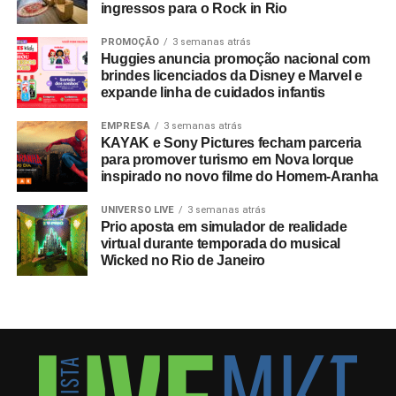
ingressos para o Rock in Rio
mundial. Do total de compradores corporativos do
programa oficial, 40% integravam o segmento B2B,
PROMOÇÃO
3 semanas atrás
figurando o Brasil entre os dez principais mercados
Huggies anuncia promoção nacional com
brindes licenciados da Disney e Marvel e
globais consumidores da modalidade.
expande linha de cuidados infantis
A relevância das experiências esportivas de grande porte
EMPRESA
3 semanas atrás
exige planejamento de longo prazo, com marcas já
KAYAK e Sony Pictures fecham parceria
estruturando ações voltadas para a Copa do Mundo de
para promover turismo em Nova Iorque
inspirado no novo filme do Homem-Aranha
2030, que terá partidas distribuídas entre Espanha,
Portugal, Marrocos, Uruguai, Argentina e Paraguai.
UNIVERSO LIVE
3 semanas atrás
Prio aposta em simulador de realidade
Entre as sedes, o governo do Marrocos antecipou
virtual durante temporada do musical
Wicked no Rio de Janeiro
investimentos por meio do programa
Airports 2030
,
focado em expandir a capacidade para 80 milhões de
passageiros ao ano, construindo um aeroporto
internacional em Casablanca e reformando outros sete
terminais nas cidades-sede do país. “A Copa de 2030
apresentará um nível de complexidade inédito para os
gestores de eventos e viagens, já que envolverá