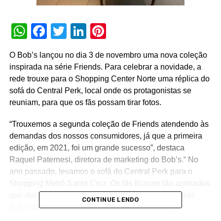
WhatsApp
Facebook
Twitter
LinkedIn
Pinterest
O Bob’s lançou no dia 3 de novembro uma nova coleção
inspirada na série Friends. Para celebrar a novidade, a
rede trouxe para o Shopping Center Norte uma réplica do
sofá do Central Perk, local onde os protagonistas se
reuniam, para que os fãs possam tirar fotos.
“Trouxemos a segunda coleção de Friends atendendo às
demandas dos nossos consumidores, já que a primeira
edição, em 2021, foi um grande sucesso”, destaca
Raquel Paternesi, diretora de marketing do Bob’s.“ No
ano passado, levamos o sofá do Central Perk para o
Shopping Metrô Santa Cruz. Os fãs ficaram tão animados
que decidimos aproveitar a oportunidade para repetir
CONTINUE LENDO
ação, desta vez no Shopping Center Norte”.