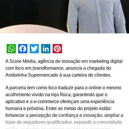
plano expressivo de expansão pela frente.
Para Camila, também é um momento especial. “Estou
muito feliz por ser a primeira pessoa escolhida para
representar a marca no Brasil. Fiquei muito honrada em
saber que eu represento bem o produto no nosso país. É
um chocolate que tem características de luxo e também
um
approach
mais acessível. Esse realmente é o meu
WhatsApp
Facebook
Twitter
LinkedIn
Pinterest
estilo, entrego isso em muitos sentidos, mas também sou
A Score Media, agência de inovação em marketing digital
muito próxima das pessoas e elas se sentem à vontade
com foco em
brandformance
, anuncia a chegada do
de consumir. Tenho certeza de que é um cliente que
Andorinha Supermercado à sua carteira de clientes.
podemos trocar e criar juntos,” declara Camila Coutinho.
A parceria tem como foco traduzir para o online o mesmo
acolhimento vivido na loja física, garantindo que o
TÓPICOS RELACIONADOS:
aplicativo e o e-commerce ofereçam uma experiência
A SEGUIR
humana e próxima. Entre as metas do projeto estão:
TeamViewer lança solução gratuita de IoT para
fortalecer a percepção de confiança e inovação, ampliar a
empresas e consumidores
base de seguidores qualificados, expandir a comunidade
NÃO PERCA