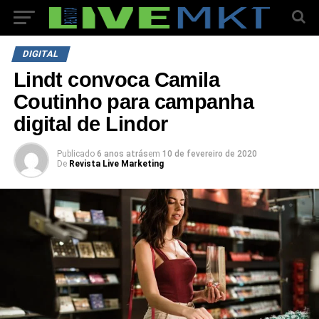
DIGITAL
Lindt convoca Camila
Coutinho para campanha
digital de Lindor
Publicado
6 anos atrás
em
10 de fevereiro de 2020
De
Revista Live Marketing