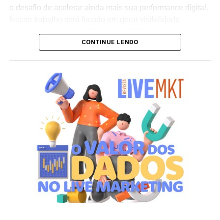
o desafio de acelerar ainda mais sua performance digital.
Nosso trabalho será focado em gerar visibilidade,
engajamento e conversões, conectando a marca a novas
CONTINUE LENDO
audiências e sustentando sua expansão internacional”,
afirma Henrique Troitinho, CEO da Score Media.
O projeto contempla desde a otimização de campanhas
de mídia paga para maior eficiência em investimento até
o fortalecimento da presença orgânica da marca nos
buscadores e a estruturação de inteligência de negócios
baseada em dados. A proposta é criar um ecossistema
digital robusto que amplifique os diferenciais da Oakberry
e gere impacto direto em seu crescimento global.
Segundo Troitinho, a chegada do novo cliente reforça o
posicionamento da Score Media como parceira de
negócios estratégicos para marcas líderes em seus
setores. “Nosso objetivo é potencializar a presença digital
da Oakberry e transformar dados em decisões