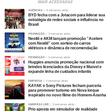
MAIS ACESSADAS
estratégicas que sustentem sua expansão no Brasil e no
exterior”, completa.
AGÊNCIAS
4 semanas atrás
BYD fecha com a Jotacom para liderar sua
estratégia de redes sociais e influência no
Brasil
PROMOÇÃO
3 semanas atrás
Nestlé e AKM lançam promoção “Acelere
com Nestlé” com sorteio de carros
elétricos e dinâmica de recomendação
PROMOÇÃO
3 semanas atrás
Huggies anuncia promoção nacional com
brindes licenciados da Disney e Marvel e
expande linha de cuidados infantis
EMPRESA
3 semanas atrás
KAYAK e Sony Pictures fecham parceria
para promover turismo em Nova Iorque
inspirado no novo filme do Homem-Aranha
UNIVERSO LIVE
3 semanas atrás
Prio aposta em simulador de realidade