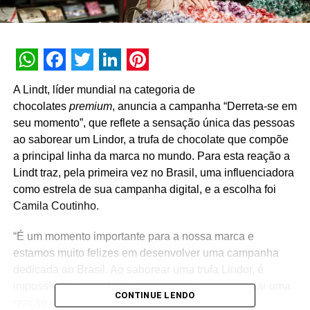
WhatsApp
Facebook
Twitter
LinkedIn
Pinterest
A Lindt, líder mundial na categoria de
chocolates
premium
, anuncia a campanha “Derreta-se em
seu momento”, que reflete a sensação única das pessoas
ao saborear um Lindor, a trufa de chocolate que compõe
a principal linha da marca no mundo. Para esta reação a
Lindt traz, pela primeira vez no Brasil, uma influenciadora
como estrela de sua campanha digital, e a escolha foi
Camila Coutinho.
“É um momento importante para a nossa marca e
estamos muito felizes em desenvolver uma campanha
dedicada ao Brasil. Ao saborear uma trufa Lindor, é
impossível não se derreter no momento e expressar uma
CONTINUE LENDO
reação de prazer. A cremosidade do recheio