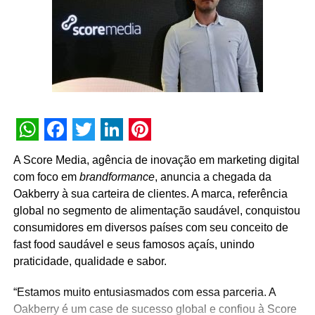
padronização de dados. “Trabalharemos para corrigir
GTM, eventos, tags e dashboards, eliminando
inconsistências e garantindo análises mais confiáveis”,
detalha o CEO. Com isso, espera-se otimizar campanhas,
aumentar tráfego no e-commerce e na loja, estimular uso
do aplicativo e oferecer relatórios sólidos para diretoria e
conselho.
WhatsApp
Facebook
Twitter
LinkedIn
Pinterest
A Score Media, agência de inovação em marketing digital
com foco em
brandformance
, anuncia a chegada da
Oakberry à sua carteira de clientes. A marca, referência
global no segmento de alimentação saudável, conquistou
consumidores em diversos países com seu conceito de
fast food saudável e seus famosos açaís, unindo
praticidade, qualidade e sabor.
“Estamos muito entusiasmados com essa parceria. A
Oakberry é um case de sucesso global e confiou à Score