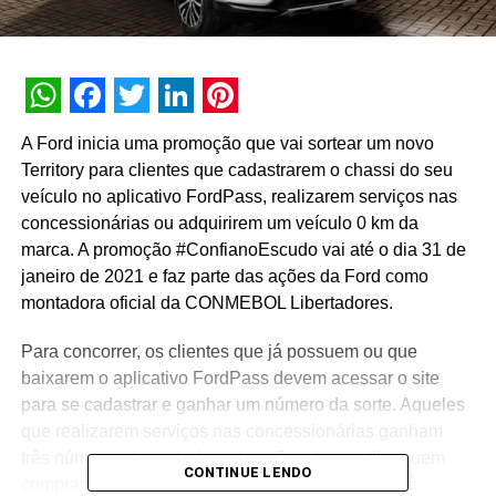
WhatsApp
Facebook
Twitter
LinkedIn
Pinterest
A Ford inicia uma promoção que vai sortear um novo
Territory para clientes que cadastrarem o chassi do seu
veículo no aplicativo FordPass, realizarem serviços nas
concessionárias ou adquirirem um veículo 0 km da
marca. A promoção #ConfianoEscudo vai até o dia 31 de
janeiro de 2021 e faz parte das ações da Ford como
montadora oficial da CONMEBOL Libertadores.
Para concorrer, os clientes que já possuem ou que
baixarem o aplicativo FordPass devem acessar o site
para se cadastrar e ganhar um número da sorte. Aqueles
que realizarem serviços nas concessionárias ganham
três números da sorte (exceto ações de recall) e quem
CONTINUE LENDO
comprar um carro Ford 0 km ganha cinco. O total é