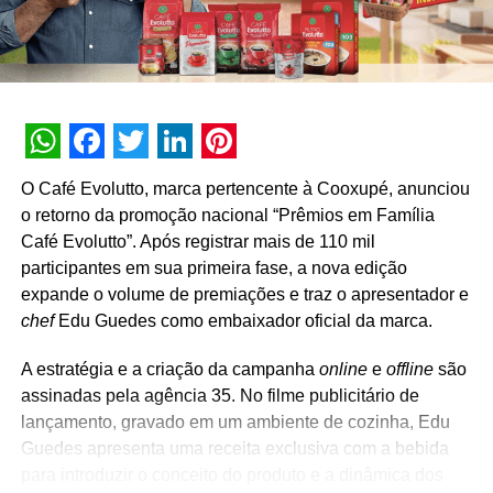
protocolos de higiene e segurança, ou usar os sistemas
remotos Compre Sem Sair de Casa e Serviço Sem Sair
de Casa. Além disso, têm a opção de fazer o
agendamento de serviço 100% online por meio do
aplicativo FordPass, de modo rápido e descomplicado.
WhatsApp
Facebook
Twitter
LinkedIn
Pinterest
TÓPICOS RELACIONADOS:
O Café Evolutto, marca pertencente à Cooxupé, anunciou
o retorno da promoção nacional “Prêmios em Família
A SEGUIR
Panasonic lança campanha promocional de fim
Café Evolutto”. Após registrar mais de 110 mil
de ano
participantes em sua primeira fase, a nova edição
expande o volume de premiações e traz o apresentador e
NÃO PERCA
Skol irá patrocinar a diversão durante 260 finais
chef
Edu Guedes como embaixador oficial da marca.
de semana e você pode ser o ganhador
A estratégia e a criação da campanha
online
e
offline
são
assinadas pela agência 35. No filme publicitário de
lançamento, gravado em um ambiente de cozinha, Edu
Guedes apresenta uma receita exclusiva com a bebida
para introduzir o conceito do produto e a dinâmica dos