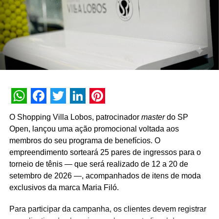
gerente da Torrefação Cooxupé.
A promoção abrange todas as linhas de produtos da
marca em todo o território nacional. Para concorrer aos
prêmios, os consumidores devem cadastrar os
comprovantes fiscais pelo site oficial ou via WhatsApp.
São mais de mil contemplações instantâneas diretas
reveladas no momento do cadastro do produto, além da
distribuição de R$ 10 mil toda semana e o sorteio final de
WhatsApp
Facebook
Twitter
LinkedIn
Pinterest
três automóveis elétricos. “Queríamos que a promoção
O Shopping Villa Lobos, patrocinador
master
do SP
fosse muito mais do que um incentivo de compra. Ela
Open, lançou uma ação promocional voltada aos
precisava reforçar os atributos da marca, gerar conversa e
membros do seu programa de benefícios. O
manter o Café Evolutto presente na rotina das pessoas. A
empreendimento sorteará 25 pares de ingressos para o
combinação entre mecânica simples, premiações
torneio de tênis — que será realizado de 12 a 20 de
atrativas, comunicação integrada e a chegada do Edu
setembro de 2026 —, acompanhados de itens de moda
Guedes nos permite manter a marca presente na rotina
exclusivos da marca Maria Filó.
do consumidor durante todo o período da campanha”,
conclui Hugo Furlan, coordenador de marketing da
Para participar da campanha, os clientes devem registrar
Cooxupé.