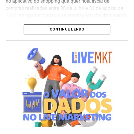
no aplicativo do shopping qualquer nota fiscal de
compras realizadas entre 28 de julho e 31 de agosto de
2026. As oportunidades e as premiações são distribuídas
conforme a categoria do participante no programa de
CONTINUE LENDO
relacionamento.
A apuração dos contemplados será realizada no dia 10
de setembro de 2026. Após a divulgação do resultado
oficial, os vencedores terão até o dia 16 de setembro para
realizar a retirada presencial dos ingressos e brindes no
espaço Villa Atende, localizado no piso G1 do shopping.
“O SP Open é um torneio muito relevante para a cidade e
para essa região. Como estamos no evento de forma tão
profunda, nada mais justo do que proporcionar essa
experiência para alguns dos nossos clientes fiéis”,
destaca Aline Ivanov, gerente de marketing do Shopping
Villa Lobos.
Para ingressar no programa e participar do sorteio, os