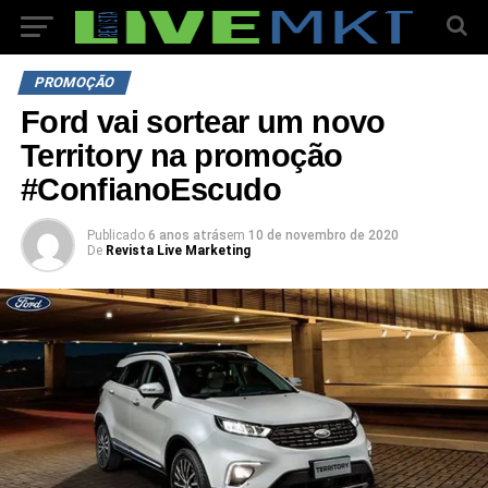
PROMOÇÃO
Ford vai sortear um novo
Territory na promoção
#ConfianoEscudo
Publicado
6 anos atrás
em
10 de novembro de 2020
De
Revista Live Marketing