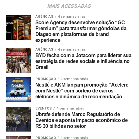
consumidores devem baixar o aplicativo oficial do
MAIS ACESSADAS
Shopping Villa Lobos, efetuar o cadastro e enviar
comprovantes fiscais de qualquer valor. O regulamento
AGÊNCIAS
4 semanas atrás
Score Agency desenvolve solução “GC
completo está disponível no site do empreendimento.
Premium” para transformar gôndolas da
Diageo em plataformas de brand
experience
AGÊNCIAS
4 semanas atrás
BYD fecha com a Jotacom para liderar sua
estratégia de redes sociais e influência no
Brasil
PROMOÇÃO
2 semanas atrás
Nestlé e AKM lançam promoção “Acelere
com Nestlé” com sorteio de carros
elétricos e dinâmica de recomendação
EVENTOS
4 semanas atrás
Ubrafe defende Marco Regulatório de
Eventos e aponta impacto econômico de
R$ 30 bilhões no setor
PROMOÇÃO
4 semanas atrás