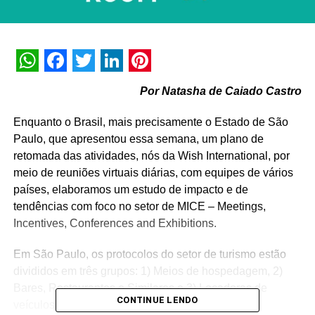
WhatsApp
Facebook
Twitter
LinkedIn
Pinterest
Por Natasha de Caiado Castro
Enquanto o Brasil, mais precisamente o Estado de São
Paulo, que apresentou essa semana, um plano de
retomada das atividades, nós da Wish International, por
meio de reuniões virtuais diárias, com equipes de vários
países, elaboramos um estudo de impacto e de
tendências com foco no setor de MICE – Meetings,
Incentives, Conferences and Exhibitions.
Em São Paulo, os protocolos do setor de turismo estão
divididos em três grupos: 1) Meios de hospedagem, 2)
Bares, Restaurantes e Similares e 3) Locadoras de
CONTINUE LENDO
veículos, operadoras, agências de viagens e de