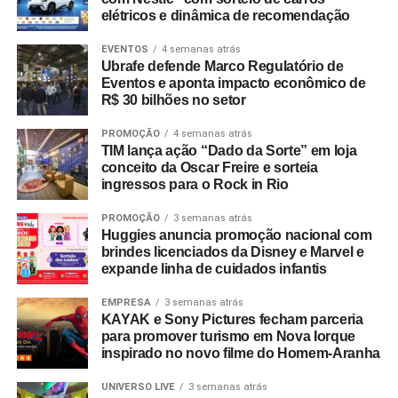
elétricos e dinâmica de recomendação
empresas de educação mais disruptivas atualmente no
Brasil e que é nossa parceira. Que orgulho dessa
EVENTOS
4 semanas atrás
moçada que veio para “quebrar tudo”, tanto no Vale
Ubrafe defende Marco Regulatório de
quanto no Brasil. Por aqui é costume fazermos esses
Eventos e aponta impacto econômico de
R$ 30 bilhões no setor
encontros nos cafés. Após vários goles da minha bebida
quentinha, embalada pela narrativa de retomada das
PROMOÇÃO
4 semanas atrás
atividades, fico sabendo que eles logo estarão na mídia
TIM lança ação “Dado da Sorte” em loja
no Brasil. Já me deixou muito feliz!
conceito da Oscar Freire e sorteia
ingressos para o Rock in Rio
Na sequência, passada rápida ao supermercado para
PROMOÇÃO
3 semanas atrás
comprar algumas coisas que estão faltando, um pulo na
Huggies anuncia promoção nacional com
Universidade de Stanford e depois almoço com duas
brindes licenciados da Disney e Marvel e
expande linha de cuidados infantis
grandes figuras do Vale. Laura, que é uma das líderes
responsáveis pela área educacional das escolas públicas
EMPRESA
3 semanas atrás
da Bay Area, e Sherry, advogada que atuava em Davos e
KAYAK e Sony Pictures fecham parceria
prefeita de uma das cidades mais charmosas da região.
para promover turismo em Nova Iorque
inspirado no novo filme do Homem-Aranha
Na pauta de nossa conversa, a abertura da Europa para
UNIVERSO LIVE
3 semanas atrás
as nossas próximas viagens de estudo. Nós fazemos