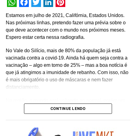
olhos foi ver no palco da edição 2021 do Web Summit,
WhatsApp
Facebook
Twitter
LinkedIn
Pinterest
realizado neste início de mês em Lisboa, os centenas de
Estamos em julho de 2021, Califórnia, Estados Unidos.
produtores, técnicos e voluntários, todos os personagens
Nas próximas linhas, pretendo fazer uma prévia sobre o
de eventos, se abraçando orgulhosos por terem colocado
que deve acontecer com o mundo nos próximos meses.
os 42.751 pessoas dentro da cidade montada para
Espero estar certa nessa radiografia.
receber após dois anos palestrantes e audiência
presencialmente. Sabe aqueles momentos que arrepiam,
No Vale do Silício, mais de 80% da população já está
que a emoção é tão grande que transborda e atinge até
vacinada contra a covid-19. Ainda há quem seja contra a
quem está na plateia? Galera de garra que apostou alto,
vacinação – algo em torno de 25% – mas a boa notícia é
certamente ouviu muita bobagem desanimadora e não
que já atingimos a imunidade de rebanho. Com isso, não
se deixou abater.
é mais obrigatório o uso de máscaras e nem fazer
distanciamento.
O Summit foi lindo e seguro, uma delícia. Assim como
uma semana antes foi o Utopiales, em Nates (França),
Na região, o mundo está voltando ao normal, porém um
maior festival de ficção científica do mundo e onde fui
normal diferente, mais intenso, no qual as pequenas
CONTINUE LENDO
buscar inspiração para projetos de experiências
coisas estão supervalorizadas. Pessoas que nunca se
corporativas. Por lá estiveram 50 mil pessoas, seguindo
viram se cumprimentam, sorriem umas para as outras, se
todos os protocolos de cuidado com máscaras e carteiras
parabenizam pelas pequenas vitórias e ficam
de vacinação, para aproveitar os dias de muito