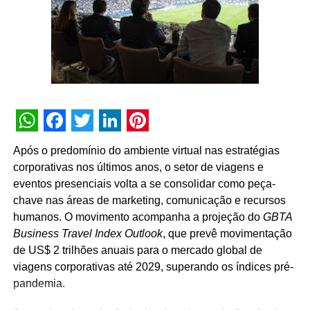
desenvolvimento do mercado passa, necessariamente,
pela valorização das pessoas que fazem os eventos
acontecerem”, afirma Paulo Ventura, presidente da
UBRAFE.
A iniciativa estabelece uma agenda permanente de
governança e diálogo, que inclui a criação de campanhas
educativas, o compartilhamento de metodologias de
WhatsApp
Facebook
Twitter
LinkedIn
Pinterest
gestão, a definição de diretrizes operacionais unificadas
Após o predomínio do ambiente virtual nas estratégias
para os pavilhões e a atuação conjunta junto a órgãos
corporativas nos últimos anos, o setor de viagens e
públicos e autoridades reguladoras.
eventos presenciais volta a se consolidar como peça-
chave nas áreas de marketing, comunicação e recursos
Para Guto Guedes, presidente da ABRACE, “a assinatura
humanos. O movimento acompanha a projeção do
GBTA
deste acordo representa um avanço importante para as
Business Travel Index Outlook
, que prevê movimentação
empresas de cenografia e montagem de estandes e,
de US$ 2 trilhões anuais para o mercado global de
principalmente, para os profissionais que atuam na
viagens corporativas até 2029, superando os índices pré-
montagem e na desmontagem dos eventos. Acreditamos
pandemia.
que o fortalecimento do setor passa pela valorização das
pessoas que transformam projetos em realidade e fazem