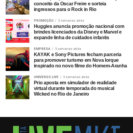
de 607 mil pacotes de hospitalidade durante o torneio
conceito da Oscar Freire e sorteia
ingressos para o Rock in Rio
mundial. Do total de compradores corporativos do
programa oficial, 40% integravam o segmento B2B,
PROMOÇÃO
3 semanas atrás
figurando o Brasil entre os dez principais mercados
Huggies anuncia promoção nacional com
globais consumidores da modalidade.
brindes licenciados da Disney e Marvel e
expande linha de cuidados infantis
A relevância das experiências esportivas de grande porte
EMPRESA
3 semanas atrás
exige planejamento de longo prazo, com marcas já
KAYAK e Sony Pictures fecham parceria
estruturando ações voltadas para a Copa do Mundo de
para promover turismo em Nova Iorque
2030, que terá partidas distribuídas entre Espanha,
inspirado no novo filme do Homem-Aranha
Portugal, Marrocos, Uruguai, Argentina e Paraguai.
UNIVERSO LIVE
3 semanas atrás
Prio aposta em simulador de realidade
Entre as sedes, o governo do Marrocos antecipou
virtual durante temporada do musical
investimentos por meio do programa
Airports 2030
,
Wicked no Rio de Janeiro
focado em expandir a capacidade para 80 milhões de
passageiros ao ano, construindo um aeroporto
internacional em Casablanca e reformando outros sete
terminais nas cidades-sede do país. “A Copa de 2030
apresentará um nível de complexidade inédito para os