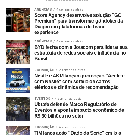
chancelada por pesquisas do setor. Dados do
Incentive
Travel Index
apontam que 80% dos colaboradores
AGÊNCIAS
4 semanas atrás
Score Agency desenvolve solução “GC
consideram viagens de incentivo a forma mais relevante
Premium” para transformar gôndolas da
de reconhecimento profissional — contra 20% que optam
Diageo em plataformas de brand
por bonificações financeiras ou bens materiais. A
experience
pesquisa revela ainda que essas ativações aumentam a
AGÊNCIAS
4 semanas atrás
retenção de lembrança de marca em até 35%, além de
BYD fecha com a Jotacom para liderar sua
estratégia de redes sociais e influência no
96% dos entrevistados relatarem incremento na
Brasil
motivação.
PROMOÇÃO
2 semanas atrás
No âmbito comercial, organizações com programas
Nestlé e AKM lançam promoção “Acelere
estruturados de viagens de incentivo registram até três
com Nestlé” com sorteio de carros
elétricos e dinâmica de recomendação
vezes mais chances de ultrapassar suas metas de
vendas em comparação com concorrentes sem
EVENTOS
4 semanas atrás
programas similares.
Ubrafe defende Marco Regulatório de
Eventos e aponta impacto econômico de
R$ 30 bilhões no setor
A Copa do Mundo do México, Estados Unidos e Canadá
figurou como um dos grandes catalisadores do setor.
PROMOÇÃO
4 semanas atrás
Segundo números da FIFA, foram comercializados mais
TIM lança ação “Dado da Sorte” em loja