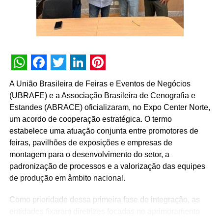
link:
https://novowebinar.crosshost.com.br/live-talks-21-
05
.
A Associação de Marketing Promocional é a única que
desenvolve nacionalmente a teoria e a prática do setor de
Live Marketing de forma ampla. Com sede em São Paulo,
WhatsApp
Facebook
Twitter
LinkedIn
Pinterest
completa 27 anos em 2020 e possui cerca de 300
A União Brasileira de Feiras e Eventos de Negócios
empresas associadas, com representação abrangente em
(UBRAFE) e a Associação Brasileira de Cenografia e
todo o território nacional.
www.ampro.com.br
Estandes (ABRACE) oficializaram, no Expo Center Norte,
um acordo de cooperação estratégica. O termo
AMPRO LIVE TALKS ONLINE – Entrevista com
estabelece uma atuação conjunta entre promotores de
Secretário de Cultura e Economia Criativa do Estado
feiras, pavilhões de exposições e empresas de
de SP – Sergio Sá Leitão
montagem para o desenvolvimento do setor, a
padronização de processos e a valorização das equipes
Data
: 21 de maio de 2020
de produção em âmbito nacional.
Horário
: 18h
Como prioridade dessa primeira fase de integração, as
Inscrições
:
https://novowebinar.crosshost.com.br/live-
entidades fixaram diretrizes focadas no aprimoramento