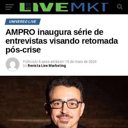
UNIVERSO LIVE
AMPRO inaugura série de
entrevistas visando retomada
pós-crise
Publicado
6 anos atrás
em
15 de maio de 2020
De
Revista Live Marketing