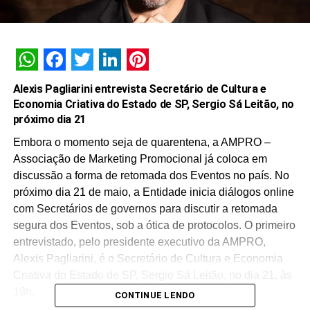
WhatsApp
Facebook
Twitter
LinkedIn
Pinterest
Alexis Pagliarini entrevista Secretário de Cultura e
Economia Criativa do Estado de SP, Sergio Sá Leitão, no
próximo dia 21
Embora o momento seja de quarentena, a AMPRO –
Associação de Marketing Promocional já coloca em
discussão a forma de retomada dos Eventos no país. No
próximo dia 21 de maio, a Entidade inicia diálogos online
com Secretários de governos para discutir a retomada
segura dos Eventos, sob a ótica de protocolos. O primeiro
entrevistado, pelo presidente executivo da AMPRO,
Alexis Pagliarini, é o Secretário de Cultura e Economia
Criativa do Estado de SP, Sergio Sá Leitão, no dia 21, às
18h.
CONTINUE LENDO