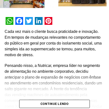
WhatsApp
Facebook
Twitter
LinkedIn
Pinterest
Cada vez mais o cliente busca praticidade e inovação.
Em tempos de mudanças relevantes no comportamento
do público em geral por conta do isolamento social, uma
simples ida ao supermercado se tornou, para muitos,
motivo de stress.
Pensando nisso, a Nutricar, empresa líder no segmento
de alimentação no ambiente corporativo, decidiu
antecipar o plano de expansão de negócios com ênfase
no atendimento em condomínios residenciais, dando um
salto gigante no mercado. À frente da tendência
das
vending machines
de autoatendimento pela
conveniência 24h por dia para mais de 400 empresas
CONTINUE LENDO
como XP Investimentos, Unilever, Amazon, Quinto Andar