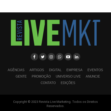
AGÊNCIAS
ARTIGOS
DIGITAL
EMPRESA
EVENTOS
GENTE
PROMOÇÃO
UNIVERSO LIVE
ANUNCIE
CONTATO
EDIÇÕES
Copyright © 2023 Revista Live Marketing. Todos os Direitos
WhatsApp
Facebook
Twitter
LinkedIn
Pinterest
Reservados.