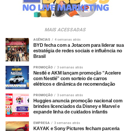
Veia”, conceito focado na valorização da cultura nacional,
da música e da hospitalidade carioca.
Os convites individuais já estão disponíveis para compra
MAIS ACESSADAS
no canal oficial da Ticketmaster, com lote inicial a partir
de R$ 3.950,00. As demais atualizações e atrações do
AGÊNCIAS
4 semanas atrás
BYD fecha com a Jotacom para liderar sua
evento serão divulgadas nos canais oficiais do camarote
estratégia de redes sociais e influência no
nos próximos meses.
Brasil
PROMOÇÃO
3 semanas atrás
Nestlé e AKM lançam promoção “Acelere
com Nestlé” com sorteio de carros
elétricos e dinâmica de recomendação
PROMOÇÃO
3 semanas atrás
Huggies anuncia promoção nacional com
brindes licenciados da Disney e Marvel e
expande linha de cuidados infantis
EMPRESA
3 semanas atrás
KAYAK e Sony Pictures fecham parceria