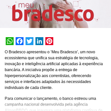
“gourmet” e refeições saudáveis.
A tendência do mercado surgiu do comportamento do
público que prefere um ambiente mais acolhedor e
prático do que o formato de supermercado tradicional,
visto que grandes redes já estão olhando para isso e
lançaram suas versões “de bairro”.
WhatsApp
Facebook
Twitter
LinkedIn
Pinterest
“O conceito de mini mercado está crescendo nas grandes
O Bradesco apresentou o ‘Meu Bradesco’, um novo
metrópoles, o público busca uma compra rápida e
ecossistema que unifica sua estratégia de tecnologia,
agradável. Nosso diferencial é o modelo baseado no
inovação e inteligência artificial aplicadas à experiência
‘honest market’, isto é, o cliente tem zero contato humano
bancária. A iniciativa propõe a entrega de
durante a compra”, diz Bernardo Fernandes, diretor
hiperpersonalização aos correntistas, oferecendo
comercial da marca, que segue todas as normas de
serviços e interfaces adaptados às necessidades
segurança e higiene na cadeia de fornecimento de
individuais de cada cliente.
produtos.
Para comunicar o lançamento, o banco estreou uma
Além disso, outro diferencial da Nutricar é atender cada
campanha nacional desenvolvida pela agência
condomínio de forma personalizada, junto a uma equipe
AlmapBBDO, que inaugura uma plataforma contínua de