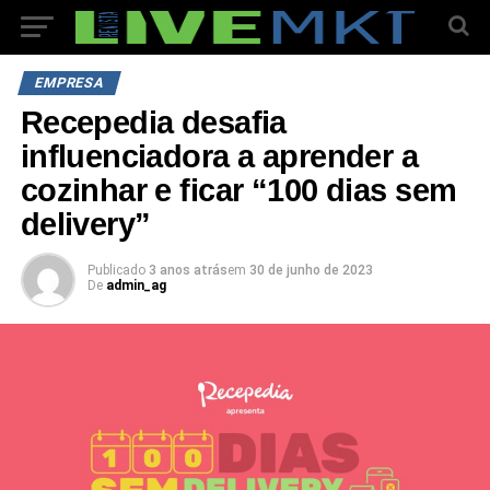
EMPRESA
Recepedia desafia
influenciadora a aprender a
cozinhar e ficar “100 dias sem
delivery”
Publicado
3 anos atrás
em
30 de junho de 2023
De
admin_ag