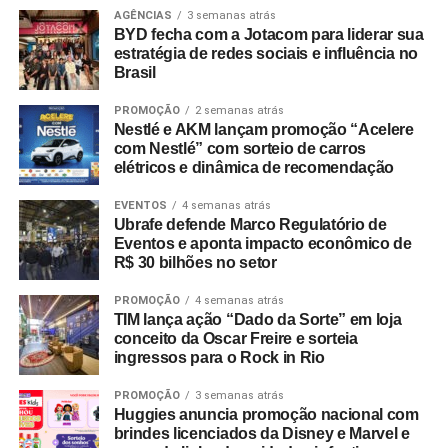
AGÊNCIAS
3 semanas atrás
BYD fecha com a Jotacom para liderar sua
estratégia de redes sociais e influência no
Brasil
PROMOÇÃO
2 semanas atrás
Nestlé e AKM lançam promoção “Acelere
com Nestlé” com sorteio de carros
elétricos e dinâmica de recomendação
EVENTOS
4 semanas atrás
Ubrafe defende Marco Regulatório de
Eventos e aponta impacto econômico de
R$ 30 bilhões no setor
PROMOÇÃO
4 semanas atrás
TIM lança ação “Dado da Sorte” em loja
conceito da Oscar Freire e sorteia
ingressos para o Rock in Rio
PROMOÇÃO
3 semanas atrás
Huggies anuncia promoção nacional com
brindes licenciados da Disney e Marvel e