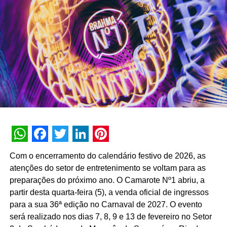
e receita a receita, aprender a se virar, preparar coisas
deliciosas e até ser responsável por um jantar completo
para família ou amigos”, explica Carolina Riotto, diretora
de marketing da divisão de alimentos da Unilever.
Criada em parceria com a agência 11:11, a iniciativa
reforça o conceito “Recepedia: Seja chef da própria vida”.
A estratégia de influência ficou a cargo da Suba.
TÓPICOS RELACIONADOS:
DESTAQUE
A SEGUIR
BIG Festival promove estreia mundial de Martial
WhatsApp
Facebook
Twitter
LinkedIn
Pinterest
Arts Tycoon: Brazil
Com o encerramento do calendário festivo de 2026, as
atenções do setor de entretenimento se voltam para as
NÃO PERCA
Um festival de patrocínios para Parintins
preparações do próximo ano. O Camarote Nº1 abriu, a
partir desta quarta-feira (5), a venda oficial de ingressos
para a sua 36ª edição no Carnaval de 2027. O evento
será realizado nos dias 7, 8, 9 e 13 de fevereiro no Setor