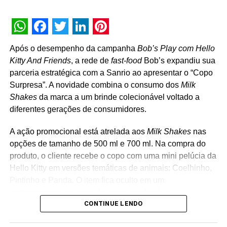
WhatsApp
Facebook
Twitter
LinkedIn
Pinterest
Após o desempenho da campanha
Bob’s Play com Hello
Kitty And Friends
, a rede de
fast-food
Bob’s expandiu sua
parceria estratégica com a Sanrio ao apresentar o “Copo
Surpresa”. A novidade combina o consumo dos
Milk
Shakes
da marca a um brinde colecionável voltado a
diferentes gerações de consumidores.
A ação promocional está atrelada aos
Milk Shakes
nas
opções de tamanho de 500 ml e 700 ml. Na compra do
produto, o cliente recebe o copo com uma mini pelúcia da
Hello Kitty em versões temáticas de animais: Coelhinho,
Pintinho e Panda. O item fica oculto em um
compartimento na base do copo, revelando o
CONTINUE LENDO
personagem surpresa apenas no momento da abertura
da embalagem. “A receptividade do público à campanha