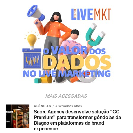
mostrou a força que Hello Kitty and Friends têm na
criação de experiências afetivas para diferentes
gerações. Com o Copo Surpresa, queremos trazer um
novo momento de interação com a marca, adicionando
um elemento de surpresa que torna cada visita ao Bob’s
ainda mais divertida”, aponta Renata Brigatti Lange,
diretora de marketing do Bob’s.
A campanha possui abrangência nacional e estará
disponível por tempo limitado em todos os restaurantes
da rede até 31 de agosto de 2026, ou enquanto durarem
os estoques nas unidades.
MAIS ACESSADAS
AGÊNCIAS
4 semanas atrás
Score Agency desenvolve solução “GC
Premium” para transformar gôndolas da
Diageo em plataformas de brand
experience