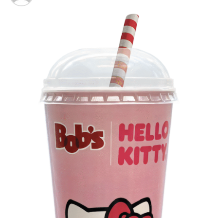
Veia”, conceito focado na valorização da cultura nacional,
da música e da hospitalidade carioca.
Os convites individuais já estão disponíveis para compra
no canal oficial da Ticketmaster, com lote inicial a partir
de R$ 3.950,00. As demais atualizações e atrações do
evento serão divulgadas nos canais oficiais do camarote
nos próximos meses.